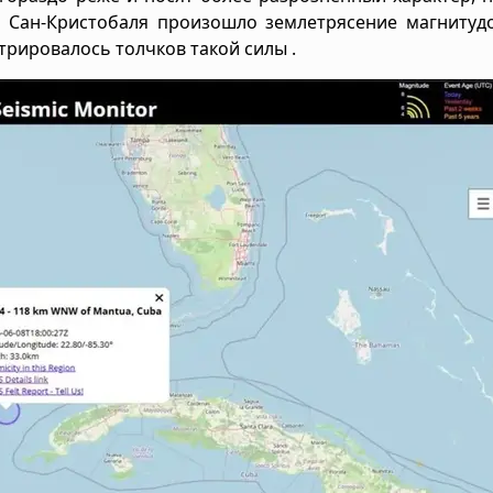
зи Сан-Кристобаля произошло землетрясение магнитудо
трировалось толчков такой силы .