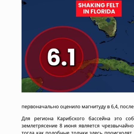
первоначально оценило магнитуду в 6,4, после 
Для региона Карибского бассейна это со
землетрясение 8 июня является чрезвычайно
тогда как подобные толчки здесь происходят