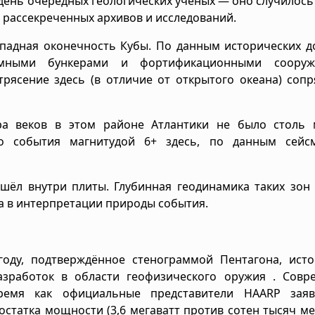
день очередных геологических учёных — оно случилось 
з рассекреченных архивов и исследований.
падная оконечность Кубы. По данным исторических д
емными бункерами и фортификационными сооруж
рясение здесь (в отличие от открытого океана) соп
а веков в этом районе Атлантики не было столь
го события магнитудой 6+ здесь, по данным сейсм
шёл внутри плиты. Глубинная геодинамика таких зон
ра в интерпретации природы события.
оду, подтверждённое стенограммой Пентагона, исто
азработок в области геофизического оружия . Совр
ремя как официальные представители HAARP зая
остатка мощности (3,6 мегаватт против сотен тысяч ме