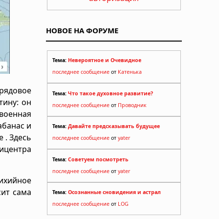
НОВОЕ НА ФОРУМЕ
Тема:
Невероятное и Очевидное
последнее сообщение
от
Катенька
 рядовое
Тема:
Что такое духовное развитие?
тину: он
последнее сообщение
от
Проводник
военная
абанас и
Тема:
Давайте предсказывать будущее
 . Здесь
последнее сообщение
от
yater
ицентра
Тема:
Советуем посмотреть
последнее сообщение
от
yater
тихийное
сит сама
Тема:
Осознанные сновидения и астрал
последнее сообщение
от
LOG