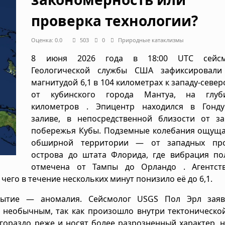
проверка технологии?
Оценка: 0.0
503
0
Природные катаклизмы
8 июня 2026 года в 18:00 UTC сейсм
Геологической службы США зафиксировали
магнитудой 6,1 в 104 километрах к западу-север
от кубинского города Мантуа, на глуб
километров . Эпицентр находился в Гонду
заливе, в непосредственной близости от за
побережья Кубы. Подземные колебания ощуща
обширной территории — от западных пр
острова до штата Флорида, где вибрация по
отмечена от Тампы до Орландо . Агентс
чего в течение нескольких минут понизило её до 6,1.
бытие — аномалия. Сейсмолог USGS Пол Эрл заяв
 необычным, так как произошло внутри тектоническо
 гораздо реже и носят более разрозненный характер, 