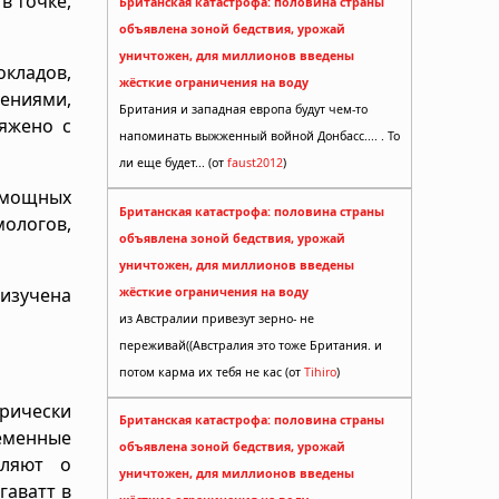
в точке,
Британская катастрофа: половина страны
объявлена зоной бедствия, урожай
уничтожен, для миллионов введены
окладов,
жёсткие ограничения на воду
ениями,
Британия и западная европа будут чем-то
ряжено с
напоминать выжженный войной Донбасс.... . То
ли еще будет... (от
faust2012
)
 мощных
Британская катастрофа: половина страны
ологов,
объявлена зоной бедствия, урожай
уничтожен, для миллионов введены
 изучена
жёсткие ограничения на воду
из Австралии привезут зерно- не
переживай((Австралия это тоже Британия. и
потом карма их тебя не кас (от
Tihiro
)
рически
Британская катастрофа: половина страны
еменные
объявлена зоной бедствия, урожай
вляют о
уничтожен, для миллионов введены
гаватт в