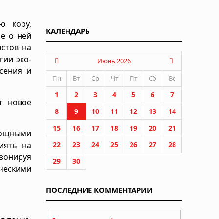
ю кору,
КАЛЕНДАРЬ
не о ней
стов на
гии эко-
Июнь 2026
сения и
Пн
Вт
Ср
Чт
Пт
Сб
Вс
1
2
3
4
5
6
7
т новое
8
9
10
11
12
13
14
15
16
17
18
19
20
21
 мощными
иять на
22
23
24
25
26
27
28
езонируя
29
30
ическими
ПОСЛЕДНИЕ КОММЕНТАРИИ