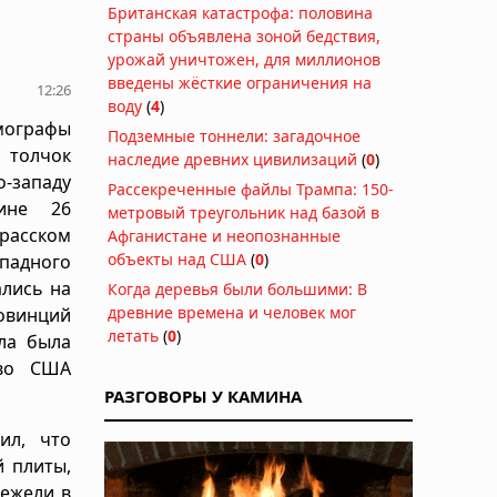
Британская катастрофа: половина
страны объявлена зоной бедствия,
урожай уничтожен, для миллионов
введены жёсткие ограничения на
12:26
воду
(
4
)
ографы
Подземные тоннели: загадочное
 толчок
наследие древних цивилизаций
(
0
)
о-западу
Рассекреченные файлы Трампа: 150-
ине 26
метровый треугольник над базой в
расском
Афганистане и неопознанные
объекты над США
(
0
)
падного
лись на
Когда деревья были большими: В
древние времена и человек мог
овинций
летать
(
0
)
ла была
тво США
РАЗГОВОРЫ У КАМИНА
ил, что
й плиты,
нежели в