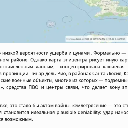
 низкой вероятности ущерба и цунами . Формально —
ном районе. Однако карта эпицентра рисует иную кар
ногочисленным данным, сконцентрирована ключевая 
в провинции Пинар-дель-Рио, в районах Санта-Люсия, К
нские военные объекты, многие из которых — подземные
, средства ПВО и центры связи, что делает зону эп
ке, это стало бы актом войны. Землетрясение — это с
 становится идеальная plausible deniability: удар нано
тся возможным.