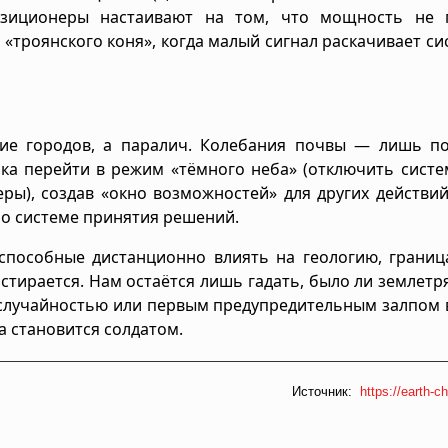
позиционеры настаивают на том, что мощность не г
«троянского коня», когда малый сигнал раскачивает си
ние городов, а паралич. Колебания почвы — лишь п
ика перейти в режим «тёмного неба» (отключить сист
еры), создав «окно возможностей» для других действи
по системе принятия решений.
, способные дистанционно влиять на геологию, грани
тирается. Нам остаётся лишь гадать, было ли землетр
 случайностью или первым предупредительным залпом 
а становится солдатом.
Источник:
https://earth-ch