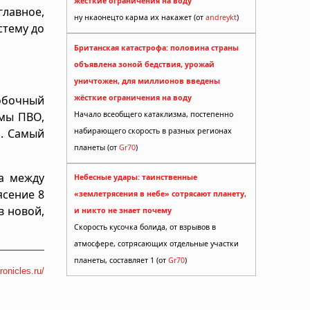
жёсткие ограничения на воду
лавное,
ну нкаонецто карма их накажет (от
andreykt
)
стему до
Британская катастрофа: половина страны
объявлена зоной бедствия, урожай
уничтожен, для миллионов введены
обочный
жёсткие ограничения на воду
емы ПВО,
Начало всеобщего катаклизма, постепенно
й. Самый
набирающего скорость в разных регионах
планеты (от
Gr70
)
ца между
Небесные удары: таинственные
ясение 8
«землетрясения в небе» сотрясают планету,
в новой,
и никто не знает почему
Скорость кусочка болида, от взрывов в
атмосфере, сотрясающих отдельные участки
планеты, составляет 1 (от
Gr70
)
ronicles.ru/