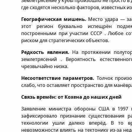
Землетрясение у Кубы произошло не просто в 
где сходятся несколько факторов, известных и
Географическая мишень.
Место удара — за
этот регион буквально испещрён подз
построенными при участии СССР . Любое сот
риском для стратегических объектов.
Редкость явления.
На протяжении полутор
землетрясений . Вероятность естественно
чрезвычайно низка.
Несоответствие параметров.
Толчок произо
слабо, что оставляет пространство для манёв
Связь времён: от Кохена до наших дней
Заявление министра обороны США в 1997 г
зафиксировало признание существования р
технологии ушли далеко вперёд. В то в
невозможности влиять на тектонику из-за нед