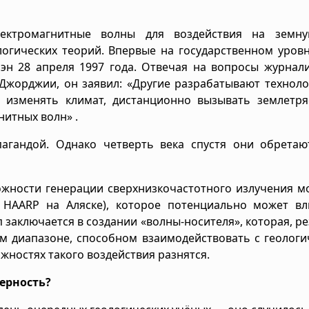
лектромагнитные волны для воздействия на земну
логических теорий. Впервые на государственном уров
н 28 апреля 1997 года. Отвечая на вопросы журнали
Джорджии, он заявил: «Другие разрабатывают техноло
 изменять климат, дистанционно вызывать землетря
итных волн» .
пагандой. Однако четверть века спустя они обретаю
можности генерации сверхнизкочастотного излучения
 HAARP на Аляске), которое потенциально может вл
 заключается в создании «волны-носителя», которая, р
ом диапазоне, способном взаимодействовать с геолог
жностях такого воздействия разнятся.
ерность?