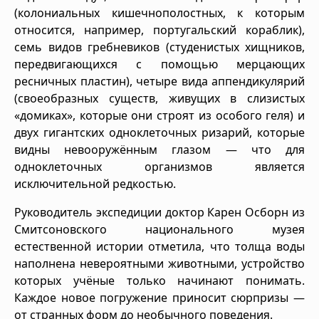
(колониальных кишечнополостных, к которым
относится, например, португальский кораблик),
семь видов гребневиков (студенистых хищников,
передвигающихся с помощью мерцающих
ресничных пластин), четыре вида аппендикулярий
(своеобразных существ, живущих в слизистых
«домиках», которые они строят из особого геля) и
двух гигантских одноклеточных ризарий, которые
видны невооружённым глазом — что для
одноклеточных организмов является
исключительной редкостью.
Руководитель экспедиции доктор Карен Осборн из
Смитсоновского национального музея
естественной истории отметила, что толща воды
наполнена невероятными животными, устройство
которых учёные только начинают понимать.
Каждое новое погружение приносит сюрпризы —
от странных форм до необычного поведения.