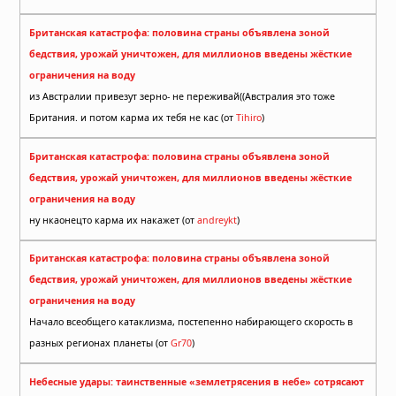
Британская катастрофа: половина страны объявлена зоной
бедствия, урожай уничтожен, для миллионов введены жёсткие
ограничения на воду
из Австралии привезут зерно- не переживай((Австралия это тоже
Британия. и потом карма их тебя не кас (от
Tihiro
)
Британская катастрофа: половина страны объявлена зоной
бедствия, урожай уничтожен, для миллионов введены жёсткие
ограничения на воду
ну нкаонецто карма их накажет (от
andreykt
)
Британская катастрофа: половина страны объявлена зоной
бедствия, урожай уничтожен, для миллионов введены жёсткие
ограничения на воду
Начало всеобщего катаклизма, постепенно набирающего скорость в
разных регионах планеты (от
Gr70
)
Небесные удары: таинственные «землетрясения в небе» сотрясают