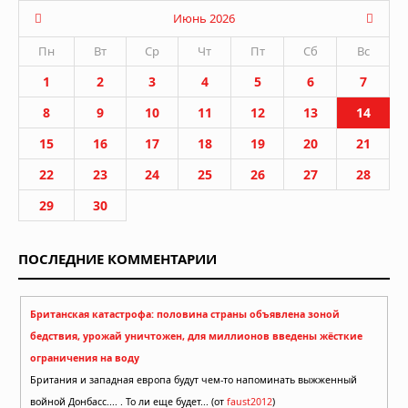
Июнь 2026
Пн
Вт
Ср
Чт
Пт
Сб
Вс
1
2
3
4
5
6
7
8
9
10
11
12
13
14
15
16
17
18
19
20
21
22
23
24
25
26
27
28
29
30
ПОСЛЕДНИЕ КОММЕНТАРИИ
Британская катастрофа: половина страны объявлена зоной
бедствия, урожай уничтожен, для миллионов введены жёсткие
ограничения на воду
Британия и западная европа будут чем-то напоминать выжженный
войной Донбасс.... . То ли еще будет... (от
faust2012
)