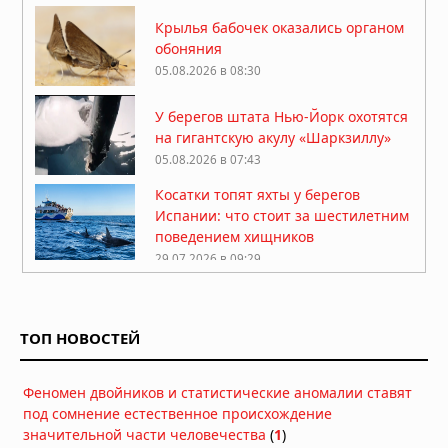
Крылья бабочек оказались органом
обоняния
05.08.2026 в 08:30
У берегов штата Нью-Йорк охотятся
на гигантскую акулу «Шаркзиллу»
05.08.2026 в 07:43
Косатки топят яхты у берегов
Испании: что стоит за шестилетним
поведением хищников
29.07.2026 в 09:29
Краб провел два месяца в
пластиковой бутылке у берегов
Японии
ТОП НОВОСТЕЙ
26.07.2026 в 11:32
Древнейший предок тасманийского
Феномен двойников и статистические аномалии ставят
дьявола: находка возрастом 23
под сомнение естественное происхождение
миллиона лет переписывает
значительной части человечества
(
1
)
историю сумчатых хищников