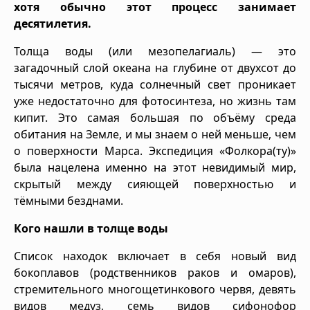
хотя обычно этот процесс занимает
десятилетия.
Толща воды (или мезопелагиаль) — это
загадочный слой океана на глубине от двухсот до
тысячи метров, куда солнечный свет проникает
уже недостаточно для фотосинтеза, но жизнь там
кипит. Это самая большая по объёму среда
обитания на Земле, и мы знаем о ней меньше, чем
о поверхности Марса. Экспедиция «Фолкора(ту)»
была нацелена именно на этот невидимый мир,
скрытый между сияющей поверхностью и
тёмными безднами.
Кого нашли в толще воды
Список находок включает в себя новый вид
бокоплавов (родственников раков и омаров),
стремительного многощетинкового червя, девять
видов медуз, семь видов сифонофор