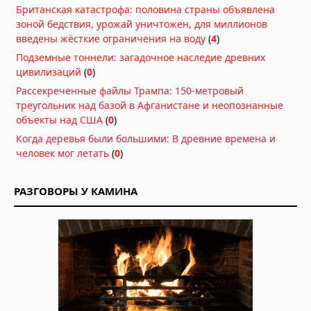
21.07.2026 в 06:30
Британская катастрофа: половина страны объявлена
Гиены оказались мастерами
зоной бедствия, урожай уничтожен, для миллионов
общения: они используют 13 звуков
введены жёсткие ограничения на воду
(
4
)
и «улыбку», чтобы игра не
Подземные тоннели: загадочное наследие древних
переросла в драку
цивилизаций
(
0
)
15.07.2026 в 08:30
Рассекреченные файлы Трампа: 150-метровый
В Китае нашли предка пауков
треугольник над базой в Афганистане и неопознанные
возрастом 518 млн лет с зачатками
объекты над США
(
0
)
клыков
Когда деревья были большими: В древние времена и
14.07.2026 в 07:30
человек мог летать
(
0
)
Самки дельфинов умеют избегать
насильников по одному их звуку
РАЗГОВОРЫ У КАМИНА
13.07.2026 в 09:00
Медузы заживляют раны за минуты
без рубцов: учёные раскрыли
механизм, который может изменить
медицину
13.07.2026 в 06:30