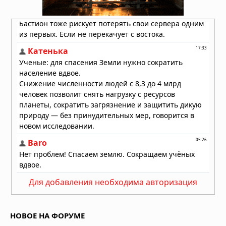
УЗИ поверхностных структур и
мягких тканей
29.07.2026 в 05:40
Пять чашек кофе в день улучшают
здоровье сердца
28.07.2026 в 10:23
Как выбрать хорошего врача и
клинику: на что обращать внимание
перед записью на приём
26.07.2026 в 06:01
Для добавления необходима авторизация
НОВОЕ НА ФОРУМЕ