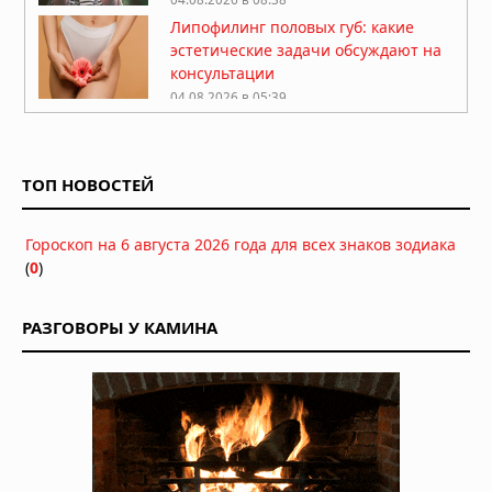
Липофилинг половых губ: какие
эстетические задачи обсуждают на
консультации
04.08.2026 в 05:39
Какие природные компоненты
помогают поддерживать активность
ТОП НОВОСТЕЙ
03.08.2026 в 06:39
Как перенести стоимость флешки
Гороскоп на 6 августа 2026 года для всех знаков зодиака
КТ/МРТ на пациента и поднять чек?
(
0
)
03.08.2026 в 05:44
Фермерский эффект: ученые нашли
РАЗГОВОРЫ У КАМИНА
бактерии, защищающие детей от
аллергии и астмы
02.08.2026 в 07:00
Стоматологи нашли простой способ
остановить кариес без сверления
30.07.2026 в 08:47