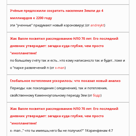
Учёные предложили сократить население Земли до 4
миллиардов к 2200 году
эти "ученные" придумают новый короновирус (от
andreykt
)
Жак Валле посвятил расследованию НЛО 70 лет. Его последний
дневник утверждает: загадка куда глубже, чем просто
"инопланетяне!
по большёму счёту так и есть...что кому написано,то так и будет...тоже и
о "парке развлечений п (от
x-man
)
Глобальное потепление ускорилось: что показал новый анализ
Периоды: как похолодания ( оледенения), так и потепления,
свойственному Каменноугольному периоду Зем (от
бодр
)
Жак Валле посвятил расследованию НЛО 70 лет. Его последний
дневник утверждает: загадка куда глубже, чем просто
"инопланетяне!
x- man ," что ты имеешь,чего бы не получил?" 1Коринфянам 4:7