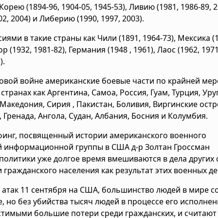
рею (1894-96, 1904-05, 1945-53), Ливию (1981, 1986-89, 2
02, 2004) и Либерию (1990, 1997, 2003).
ми в такие страны как Чили (1891, 1964-73), Мексика (1
 (1932, 1981-82), Германия (1948 , 1961), Лаос (1962, 1971
).
овой войне американские боевые части по крайней мер
транах как Аргентина, Самоа, Россия, Гуам, Турция, Уру
Македония, Сирия , Пакистан, Боливия, Виргинские остр
, Гренада, Ангола, Судан, Албания, Босния и Колумбия.
ифинг, посвященный истории американского военного
й информационной группы в США д-р Золтан Гроссман
политики уже долгое время вмешиваются в дела других 
 гражданского населения как результат этих военных де
н атак 11 сентября на США, большинство людей в мире с
, но без убийства тысяч людей в процессе его исполнен
тимыми большие потери среди гражданских, и считают