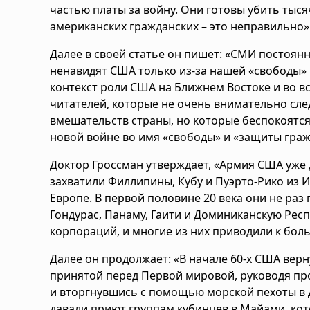
частью платы за войну. Они готовы убить тыся
американских гражданских – это неправильно»
Далее в своей статье он пишет: «СМИ постоян
ненавидят США только из-за нашей «свободы» 
контекст роли США на Ближнем Востоке и во в
читателей, которые не очень внимательно сл
вмешательств страны, но которые беспокоятся
новой войне во имя «свободы» и «защиты граж
Доктор Гроссман утверждает, «Армия США уже д
захватили Филлипины, Кубу и Пуэрто-Рико из 
Европе. В первой половине 20 века они не раз
Гондурас, Панаму, Гаити и Доминиканскую Рес
корпораций, и многие из них приводили к бол
Далее он продолжает: «В начале 60-х США верн
принятой перед Первой мировой, руководя пров
и вторгнувшись с помощью морской пехоты в 
давали приют группам кубинцев в Майами, ко