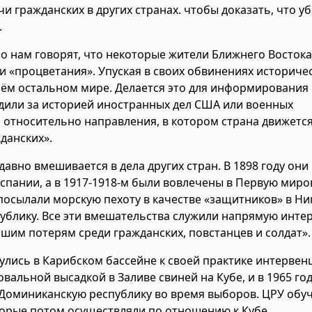
чи гражданских в других странах. чтобы доказать, что у
.
но нам говорят, что некоторые жители Ближнего Востока
и «процветания». Упуская в своих обвинениях историче
сём остальном мире. Делается это для информирования
едили за историей иностранных дел США или военных
 относительно направления, в котором страна движется
данских».
авно вмешивается в дела других стран. В 1898 году они
Испании, а в 1917-1918-м были вовлечены в Первую миро
 посылали морскую пехоту в качестве «защитников» в Ни
публику. Все эти вмешательства служили напрямую инте
ьшим потерям среди гражданских, повстанцев и солдат».
улись в Карибском бассейне к своей практике интервен
альной высадкой в Заливе свиней на Кубе, и в 1965 го
Доминиканскую республику во время выборов. ЦРУ обуч
торые потом осуществляли по отношению к Кубе