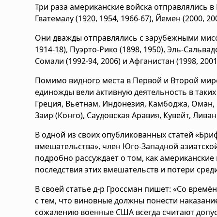
Три раза американские войска отправлялись в Ко
Гватемалу (1920, 1954, 1966-67), Йемен (2000, 20
Они дважды отправлялись с зарубежными миссия
1914-18), Пуэрто-Рико (1898, 1950), Эль-Сальвадор
Сомали (1992-94, 2006) и Афганистан (1998, 2001
Помимо видного места в Первой и Второй мир
единожды вели активную деятельность в таких с
Греция, Вьетнам, Индонезия, Камбоджа, Оман, 
Заир (Конго), Саудовская Аравия, Кувейт, Ливан
В одной из своих опубликованных статей «Бр
вмешательства», член Юго-Западной азиатско
подробно рассуждает о том, как американские 
последствия этих вмешательств и потери среди
В своей статье д-р Гроссман пишет: «Со времё
с тем, что виновные должны понести наказание
сожалению военные США всегда считают допус