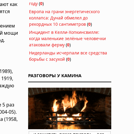
году
(
0
)
ают как
ятся
Европа на грани энергетического
коллапса: Дунай обмелел до
рекордных 10 сантиметров
(
0
)
влением
Инцидент в Келли-Хопкинсвилле:
ой мощи
когда маленькие зелёные человечки
д.
атаковали ферму
(
0
)
Нидерланды исчерпали все средства
борьбы с засухой
(
0
)
1989),
РАЗГОВОРЫ У КАМИНА
 1919,
 каждую
е 5 раз
004-05).
а (1958,