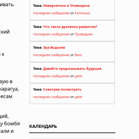
бивать
Тема:
Невероятное и Очевидное
последнее сообщение
от
Катенька
Тема:
Что такое духовное развитие?
ский
последнее сообщение
от
Проводник
Тема:
Эра Водолея
 к
последнее сообщение
от
Baro
Тема:
Давайте предсказывать будущее
последнее сообщение
от
yater
вую в
карагуа,
Тема:
Советуем посмотреть
ресам
последнее сообщение
от
yater
ций,
ду бомбя
КАЛЕНДАРЬ
али и