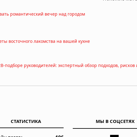
вать романтический вечер над городом
реты восточного лакомства на вашей кухне
B-подборе руководителей: экспертный обзор подходов, рисков 
изить финансовую нагрузку и объединить долги
СТАТИСТИКА
МЫ В СОЦСЕТЯХ
арка и их особенности