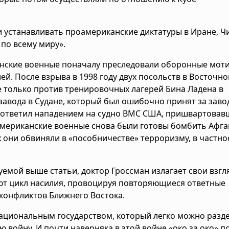
 устанавливать проамериканские диктатуры в Иране, Ч
 по всему миру».
канские военные поначалу преследовали оборонные моти
й. После взрыва в 1998 году двух посольств в Восточно
 только против тренировочных лагерей Бина Ладена в
завода в Судане, который был ошибочно принят за заво
 ответил нападением на судно ВМС США, пришвартовав
а американские военные снова были готовы бомбить Афга
х они обвиняли в «пособничестве» терроризму, в частно
емой выше статьи, доктор Гроссман излагает свои взгл
ют цикл насилия, провоцируя повторяющиеся ответные
 конфликтов Ближнего Востока.
национальным государством, который легко можно разд
 войну. И почти наверняка в этой войне «око за око» п