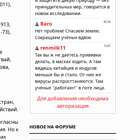
011),
913,
-73),
е
гвай,
ова,
Для добавления необходима
стран,
авторизация
йствий.
огласны
НОВОЕ НА ФОРУМЕ
ия. Но к
 их