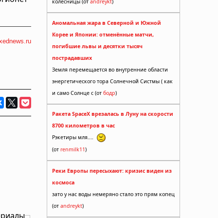
колесницы (от
andreykt
)
Аномальная жара в Северной и Южной
Корее и Японии: отменённые матчи,
ixednews.ru
погибшие львы и десятки тысяч
пострадавших
Земля перемещается во внутренние области
энергетического тора Солнечной Систмы ( как
и само Солнце с (от
бодр
)
Ракета SpaceX врезалась в Луну на скорости
8700 километров в час
Рэкетиры мля....
(от
renmilk11
)
Реки Европы пересыхают: кризис виден из
космоса
зато у нас воды немеряно стало это прям копец
(от
andreykt
)
ериалы