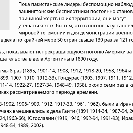
Пока пакистанские лидеры беспомощно наблюд
вашингтонские беспилотники постоянно станов
причиной жертв на их территории, они могут
утешаться хотя бы тем, что в погоне за устано
мировой гегемонии и для демонстрации военн
дела по крайней мере 50 стран свыше 130 раз за 121 го
ews, показывают непрекращающуюся погоню Америки за
ательства в дела Аргентины в 1890 году.
8 раз (1895, 1901-14, 1908, 1912, 1918-20, 1958, 1964 и 
99, 1907, 1910, 1912-33), Гондурас (1903, 1907, 1911, 1912,
911-14, 1922-27, 1927-34, 1948-49, 1958), около семи раз в
амках рассматриваемого периода времени.
1902, 1906-1909, 1912, 1917-33, 1961, 1962), были в Иран
случаях вмешивались в дела Гаити (1891,1914-34, 1987-94, 2
,1963-66), Югославии (1919,1946,1992-94, 1991-93), Ирак
948-54, 1989, 2002).