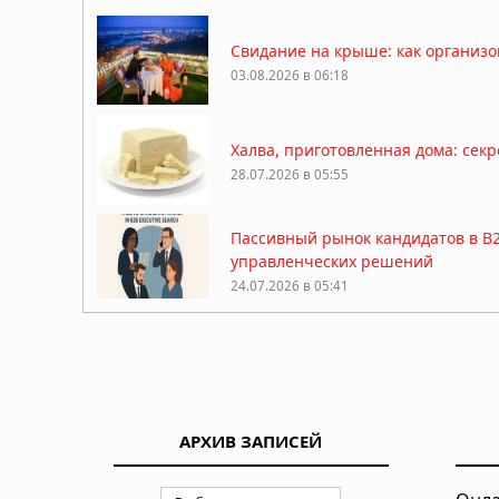
Свидание на крыше: как организо
03.08.2026 в 06:18
Халва, приготовленная дома: сек
28.07.2026 в 05:55
Пассивный рынок кандидатов в B2
управленческих решений
24.07.2026 в 05:41
Рефинансирование займов: как сн
17.07.2026 в 05:56
АРХИВ ЗАПИСЕЙ
Самые популярные цветы для под
16.07.2026 в 05:30