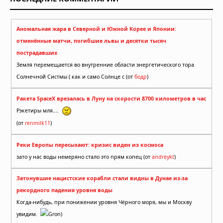
Аномальная жара в Северной и Южной Корее и Японии:
отменённые матчи, погибшие львы и десятки тысяч
пострадавших
Земля перемещается во внутренние области энергетического тора
Солнечной Систмы ( как и само Солнце с (от
бодр
)
Ракета SpaceX врезалась в Луну на скорости 8700 километров в час
Рэкетиры мля....
(от
renmilk11
)
Реки Европы пересыхают: кризис виден из космоса
зато у нас воды немеряно стало это прям копец (от
andreykt
)
Затонувшие нацистские корабли стали видны в Дунае из-за
рекордного падения уровня воды
Когда-нибудь, при понижении уровня Чёрного моря, мы и Москву
увидим.
Gron)