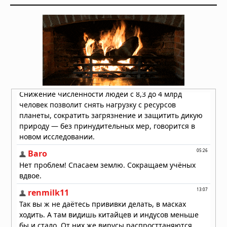
Антарктида, инопланетяне и
звёздные врата: загадки ледяного
континента
05.08.2026 в 07:54
Расшифрованный свиток рассказал
о последних часах Платона
05.08.2026 в 07:15
В Румынии нашли пещеру,
запечатанную 5,5 миллиона лет:
внутри оказался живой мир, никогда
не видевший солнца
05.08.2026 в 07:11
15 человек умерли после вскрытия
гробницы польского короля
Казимира IV в 1973 году
05.08.2026 в 07:09
Кто на самом деле построил
загадочные каменные города
Восточной Африки: история,