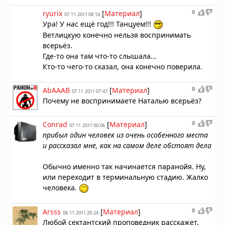
0
ryurix
[
Материал
]
07.11.2011 08:14
Ура! У нас ещё год!!! Танцуем!!!
Ветлицкую конечно нельзя воспринимать
всерьёз.
Где-то она там что-то слышала...
Кто-то чего-то сказал, она конечно поверила.
0
AbAAAB
[
Материал
]
07.11.2011 07:47
Почему не воспринимаете Наталью всерьёз?
0
Conrad
[
Материал
]
07.11.2011 00:06
прибыл один человек из очень особенного места
и рассказал мне, как на самом деле обстоят дела
Обычно именно так начинается паранойя. Ну,
или переходит в терминальную стадию. Жалко
человека.
0
Arsss
[
Материал
]
06.11.2011 20:24
Любой сектантский проповедник расскажет,