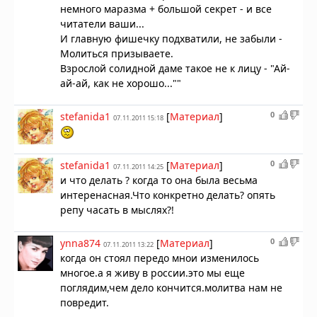
немного маразма + большой секрет - и все
читатели ваши...
И главную фишечку подхватили, не забыли -
Молиться призываете.
Взрослой солидной даме такое не к лицу - "Ай-
ай-ай, как не хорошо...""
0
stefanida1
[
Материал
]
07.11.2011 15:18
0
stefanida1
[
Материал
]
07.11.2011 14:25
и что делать ? когда то она была весьма
интеренасная.Что конкретно делать? опять
репу часать в мыслях?!
0
ynna874
[
Материал
]
07.11.2011 13:22
когда он стоял передо мнои изменилось
многое.а я живу в россии.это мы еще
поглядим,чем дело кончится.молитва нам не
повредит.