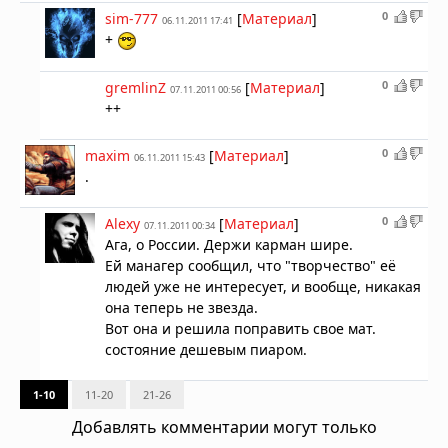
0
sim-777
[
Материал
]
06.11.2011 17:41
+
0
gremlinZ
[
Материал
]
07.11.2011 00:56
++
0
maxim
[
Материал
]
06.11.2011 15:43
.
0
Alexy
[
Материал
]
07.11.2011 00:34
Ага, о России. Держи карман шире.
Ей манагер сообщил, что "творчество" её
людей уже не интересует, и вообще, никакая
она теперь не звезда.
Вот она и решила поправить свое мат.
состояние дешевым пиаром.
1-10
11-20
21-26
Добавлять комментарии могут только