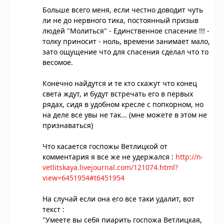
Больше всего меня, если честно доводит чуть
ли не до нервного тика, постоянный призыв
людей "Молиться" - Единственное спасение !!! -
толку приносит - ноль, времени занимает мало,
зато ощущение что для спасения сделал что то
весомое.
Конечно найдутся и те кто скажут что конец
света ждут, и будут встречать его в первых
рядах, сидя в удобном кресле с попкорном, но
на деле все увы не так... (мне можете в этом не
признаваться)
Что касается госпожы Ветлицкой от
комментария я все же не удержался :
http://n-
vetlitskaya.livejournal.com/121074.html?
view=6451954#t6451954
На случай если она его все таки удалит, вот
текст :
"Умеете вы себя пиарить госпожа Ветлицкая,