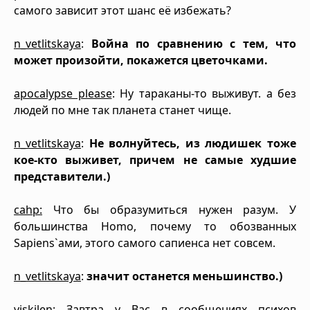
самого зависит этот шанс её избежать?
n_vetlitskaya
:
Война по сравнению с тем, что
может произойти, покажется цветочками.
apocalypse please
: Ну тараканы-то выживут. а без
людей по мне так планета станет чище.
n_vetlitskaya
:
Не волнуйтесь, из людишек тоже
кое-кто выживет, причем не самые худшие
представители.)
cahp:
Что бы образумиться нужен разум. У
большинства Homo, почему то обозванных
Sapiens`ами, этого самого сапиенса нет совсем.
n_vetlitskaya
:
значит останется меньшинство.)
viskilen
: Завтра у Вас в сообщениях психов