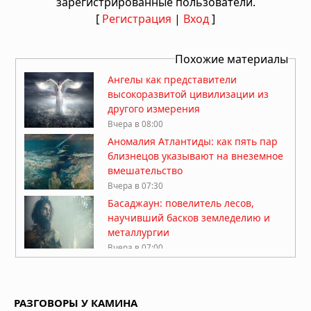
зарегистрированные пользователи.
[
Регистрация
|
Вход
]
Похожие материалы
Ангелы как представители
высокоразвитой цивилизации из
другого измерения
Вчера в 08:00
Аномалия Атлантиды: как пять пар
близнецов указывают на внеземное
вмешательство
Вчера в 07:30
Басаджаун: повелитель лесов,
научивший басков земледелию и
металлургии
Вчера в 07:00
Легенда хопи о людях-муравьях,
переживших апокалипсис
РАЗГОВОРЫ У КАМИНА
Вчера в 06:30