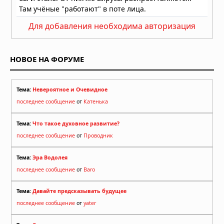
которую колониальная археология
пыталась стереть
Для добавления необходима авторизация
04.08.2026 в 11:37
Змеиная богиня Минойского Крита:
кто она на самом деле?
НОВОЕ НА ФОРУМЕ
04.08.2026 в 09:57
Тема:
Невероятное и Очевидное
последнее сообщение
от
Катенька
Тема:
Что такое духовное развитие?
последнее сообщение
от
Проводник
Тема:
Эра Водолея
последнее сообщение
от
Baro
Тема:
Давайте предсказывать будущее
последнее сообщение
от
yater