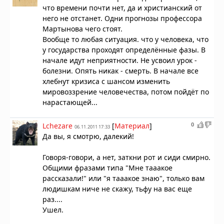
что времени почти нет, да и христианский от
него не отстанет. Одни прогнозы профессора
Мартынова чего стоят.
Вообще то любая ситуация. что у человека, что
у государства проходят определённые фазы. В
начале идут неприятности. Не усвоил урок -
болезни. Опять никак - смерть. В начале все
хлебнут кризиса с шансом изменить
мировоззрение человечества, потом пойдёт по
нарастающей...
0
Lchezare
[
Материал
]
06.11.2011 17:33
Да вы, я смотрю, далекий!
Говоря-говори, а нет, заткни рот и сиди смирно.
Общими фразами типа "Мне тааакое
рассказали!" или "я тааакое знаю", только вам
людишкам ниче не скажу, тьфу на вас еще
раз....
Ушел.