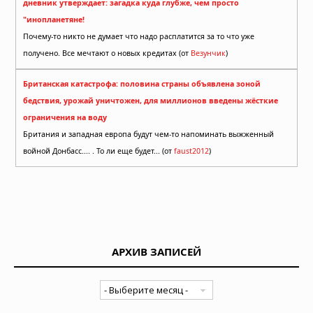
дневник утверждает: загадка куда глубже, чем просто
"инопланетяне!
Почему-то никто не думает что надо расплатится за то что уже
получено. Все мечтают о новых кредитах (от
Везунчик
)
Британская катастрофа: половина страны объявлена зоной
бедствия, урожай уничтожен, для миллионов введены жёсткие
ограничения на воду
Британия и западная европа будут чем-то напоминать выжженный
войной Донбасс.... . То ли еще будет... (от
faust2012
)
АРХИВ ЗАПИСЕЙ