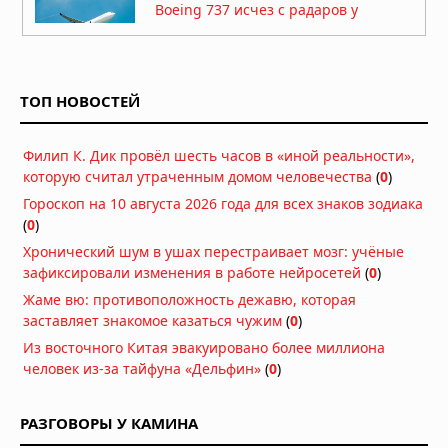
Boeing 737 исчез с радаров у
побережья Пакистана
08.07.2026 в 06:43
Американского миллионера-
ТОП НОВОСТЕЙ
охотника насмерть затоптало стадо
слонов в Габоне
25.04.2026 в 07:33
Филип К. Дик провёл шесть часов в «иной реальности»,
которую считал утраченным домом человечества
Китай закрыл огромную зону
(
0
)
воздушного пространства над
Гороскоп на 10 августа 2026 года для всех знаков зодиака
Шанхаем на 40 дней без
(
0
)
объяснения причин
Хронический шум в ушах перестраивает мозг: учёные
13.04.2026 в 09:19
зафиксировали изменения в работе нейросетей
(
0
)
Десятая: в Калифорнии пропал
Жаме вю: противоположность дежавю, которая
учёный-ракетчик, владелец
заставляет знакомое казаться чужим
(
0
)
уникального патента на оборонные
Из восточного Китая эвакуировано более миллиона
технологии
человек из-за тайфуна «Дельфин»
(
0
)
11.04.2026 в 09:52
«Я отказался от карьеры, чтобы
обнародовать это»: посланник ООН
РАЗГОВОРЫ У КАМИНА
подал в отставку из-за заявлений о