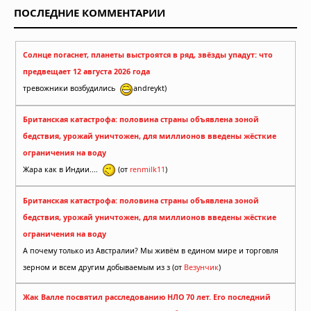
ПОСЛЕДНИЕ КОММЕНТАРИИ
Солнце погаснет, планеты выстроятся в ряд, звёзды упадут: что
предвещает 12 августа 2026 года
тревожники возбудились
andreykt)
Британская катастрофа: половина страны объявлена зоной
бедствия, урожай уничтожен, для миллионов введены жёсткие
ограничения на воду
Жара как в Индии....
(от
renmilk11
)
Британская катастрофа: половина страны объявлена зоной
бедствия, урожай уничтожен, для миллионов введены жёсткие
ограничения на воду
А почему только из Австралии? Мы живём в едином мире и торговля
зерном и всем другим добываемым из з (от
Везунчик
)
Жак Валле посвятил расследованию НЛО 70 лет. Его последний