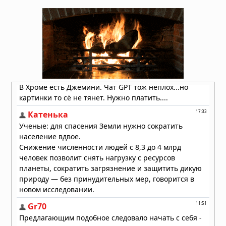
ядерном ударе по Ирану
02.04.2026 в 09:59
Тринадцатиметровая труба
вырвалась из-под земли в центре
японского города: очевидцы в шоке
13.03.2026 в 07:10
Американский «самолет судного
дня» замечен приземляющимся в
Вашингтоне
10.01.2026 в 15:43
Лувр сообщил о повреждении сотен
произведений из‑за протечки воды
08.12.2025 в 15:19