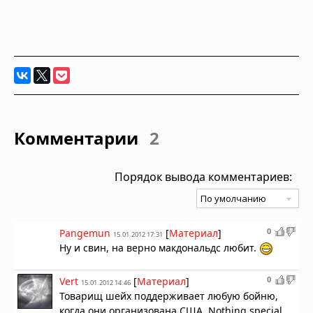
Комментарии
2
Порядок вывода комментариев:
0
Pangemun
[
Материал
]
15.01.2012 17:31
Ну и свин, на верно макдональдс любит.
0
Vert
[
Материал
]
15.01.2012 14:46
Товарищ шейх поддерживает любую бойню,
когда они организована США. Nothing special...