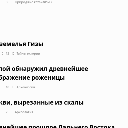
3
Природные катаклизмы
земелья Гизы
12
Тайны истории
пой обнаружил древнейшее
бражение роженицы
10
Археология
кви, вырезанные из скалы
7
Археология
внейшее прошлое Дальнего Востока