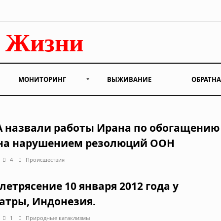
МОНИТОРИНГ
ВЫЖИВАНИЕ
ОБРАТНА
 назвали работы Ирана по обогащению
на нарушением резолюций ООН
4
Происшествия
летрясение 10 января 2012 года у
атры, Индонезия.
1
Природные катаклизмы