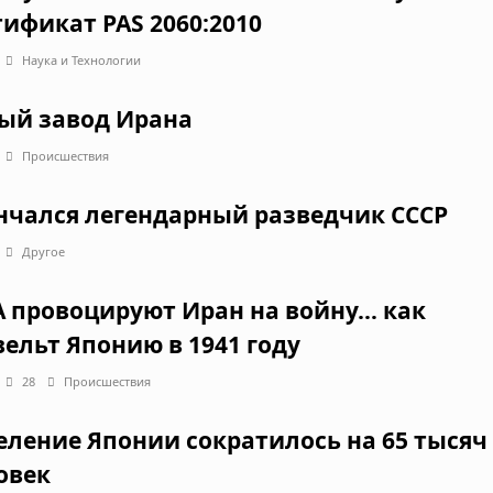
тификат PAS 2060:2010
Наука и Технологии
ый завод Ирана
Происшествия
нчался легендарный разведчик СССР
Другое
 провоцируют Иран на войну… как
вельт Японию в 1941 году
28
Происшествия
еление Японии сократилось на 65 тысяч
овек