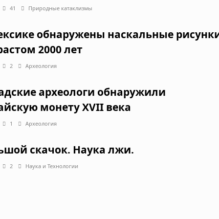
41
Природные катаклизмы
ексике обнаружены наскальные рисунк
растом 2000 лет
2
Археология
адские археологи обнаружили
айскую монету XVII века
1
Археология
ьшой скачок. Наука лжи.
2
Наука и Технологии