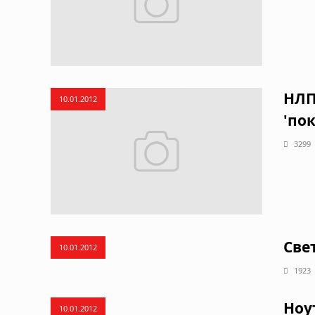
НЛП
10.01.2012
'по
3299
Све
10.01.2012
1923
Ноу
10.01.2012