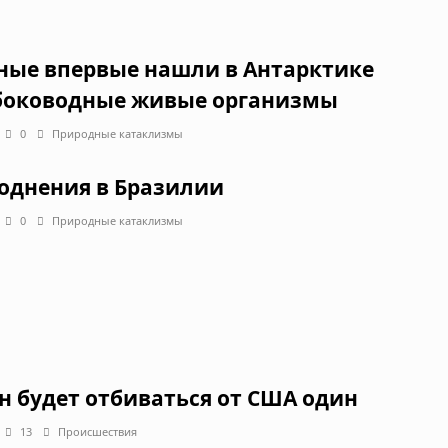
ные впервые нашли в Антарктике
боководные живые организмы
0
Природные катаклизмы
однения в Бразилии
0
Природные катаклизмы
н будет отбиваться от США один
13
Происшествия