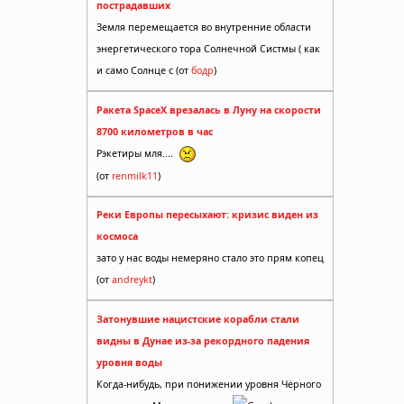
пострадавших
Земля перемещается во внутренние области
энергетического тора Солнечной Систмы ( как
и само Солнце с (от
бодр
)
Ракета SpaceX врезалась в Луну на скорости
8700 километров в час
Рэкетиры мля....
(от
renmilk11
)
Реки Европы пересыхают: кризис виден из
космоса
зато у нас воды немеряно стало это прям копец
(от
andreykt
)
Затонувшие нацистские корабли стали
видны в Дунае из-за рекордного падения
уровня воды
Когда-нибудь, при понижении уровня Чёрного