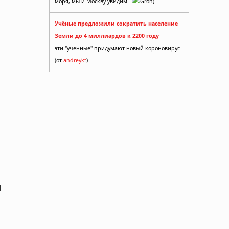
моря, мы и Москву увидим.
Gron)
Учёные предложили сократить население
Земли до 4 миллиардов к 2200 году
эти "ученные" придумают новый короновирус
(от
andreykt
)
я