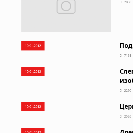
2050
Под
10.01.2012
7151
Сле
10.01.2012
изо
2290
Цер
10.01.2012
2526
Дре
10.01.2012