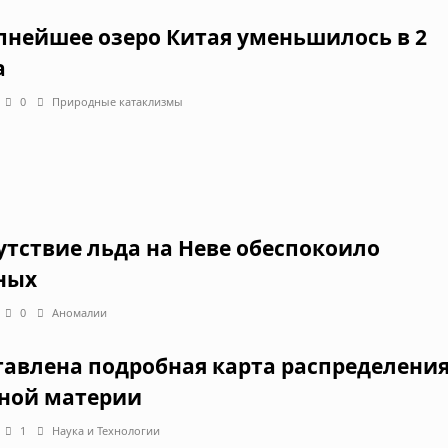
пнейшее озеро Китая уменьшилось в 2
а
0
Природные катаклизмы
утствие льда на Неве обеспокоило
ных
0
Аномалии
тавлена подробная карта распределени
ной материи
1
Наука и Технологии