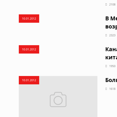
2108
В М
10.01.2012
воз
2323
Кан
10.01.2012
кит
1950
Бол
10.01.2012
1618