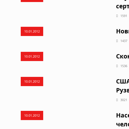
сер
1591
Нов
10.01.2012
1437
Ско
10.01.2012
1536
США
10.01.2012
Руз
3021
Нас
10.01.2012
чел