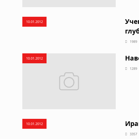
Уче
10.01.2012
глу
1989
Нав
10.01.2012
1289
Ира
10.01.2012
3357