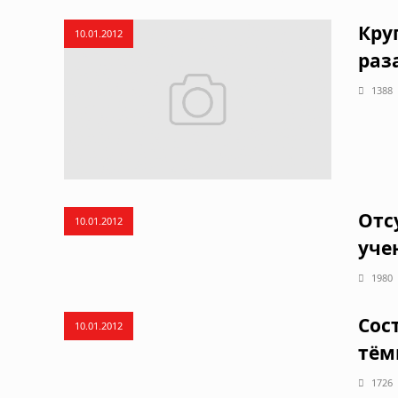
Кру
10.01.2012
раз
1388
Отс
10.01.2012
уче
1980
Сос
10.01.2012
тём
1726