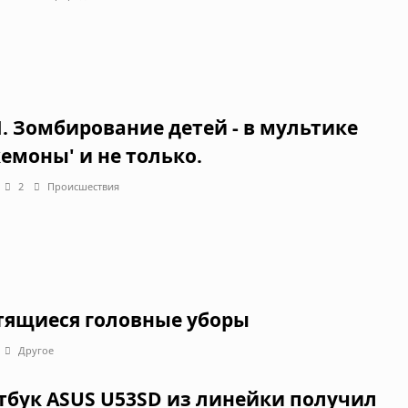
. Зомбирование детей - в мультике
кемоны' и не только.
2
Происшествия
тящиеся головные уборы
Другое
тбук ASUS U53SD из линейки получил