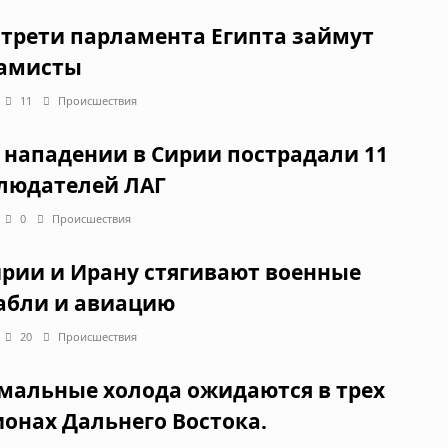
 трети парламента Египта займут
амисты
11
Происшествия
 нападении в Сирии пострадали 11
людателей ЛАГ
0
Происшествия
ирии и Ирану стягивают военные
абли и авиацию
20
Происшествия
мальные холода ожидаются в трех
ионах Дальнего Востока.