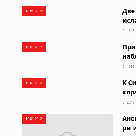
Две
10.01.2012
исл
1543
При
10.01.2012
наб
1529
К С
10.01.2012
кор
2248
Ано
10.01.2012
рег