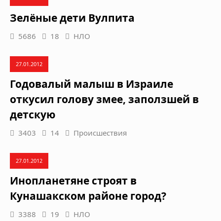
Зелёные дети Вулпита
5686
18
НЛО
27.01.2012
Годовалый малыш в Израиле
откусил голову змее, заползшей в
детскую
3403
14
Происшествия
27.01.2012
Инопланетяне строят в
Кунашакском районе город?
3388
19
НЛО