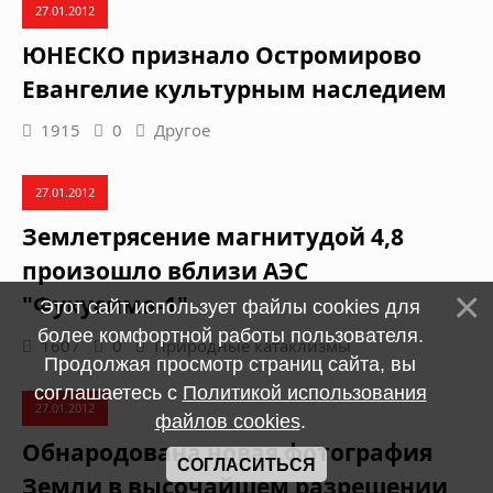
27.01.2012
ЮНЕСКО признало Остромирово
Евангелие культурным наследием
1915
0
Другое
27.01.2012
Землетрясение магнитудой 4,8
произошло вблизи АЭС
"Фукусима-1"
Этот сайт использует файлы cookies для
более комфортной работы пользователя.
1607
0
Природные катаклизмы
Продолжая просмотр страниц сайта, вы
соглашаетесь с
Политикой использования
27.01.2012
файлов cookies
.
Обнародована новая фотография
СОГЛАСИТЬСЯ
Земли в высочайшем разрешении