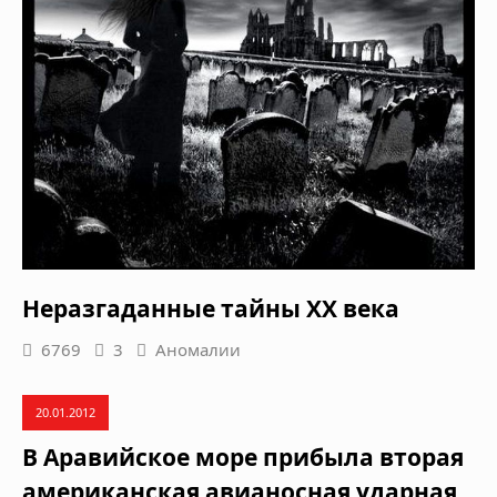
Неразгаданные тайны XX века
6769
3
Аномалии
20.01.2012
В Аравийское море прибыла вторая
американская авианосная ударная