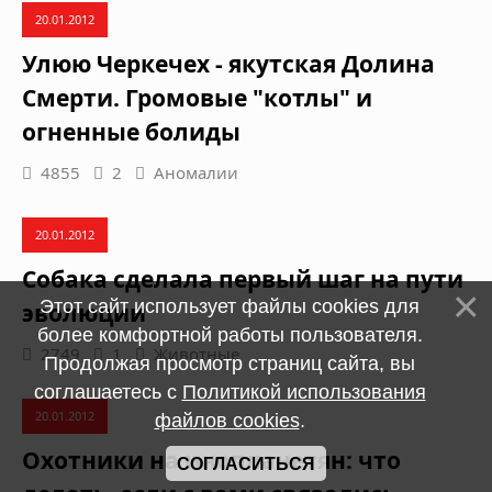
20.01.2012
Улюю Черкечех - якутская Долина
Смерти. Громовые "котлы" и
огненные болиды
4855
2
Аномалии
20.01.2012
Собака сделала первый шаг на пути
Этот сайт использует файлы cookies для
эволюции
более комфортной работы пользователя.
2749
1
Животные
Продолжая просмотр страниц сайта, вы
соглашаетесь с
Политикой использования
20.01.2012
файлов cookies
.
Охотники на инопланетян: что
СОГЛАСИТЬСЯ