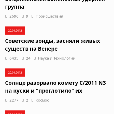
группа
2696
9
Происшествия
20.01.2012
Советские зонды, засняли живых
существ на Венере
6435
24
Наука и Технологии
20.01.2012
Солнце разорвало комету C/2011 N3
на куски и "проглотило" их
2277
2
Космос