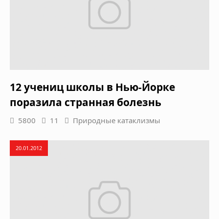
12 учениц школы в Нью-Йорке
поразила странная болезнь
5800
11
Природные катаклизмы
20.01.2012