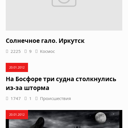
Солнечное гало. Иркутск
2225
9
Космос
20.01.2012
На Босфоре три судна столкнулись
из-за шторма
1747
1
Происшествия
20.01.2012