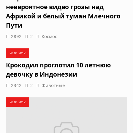
невероятное видео грозы над
Африкой и белый туман Млечного
Пути
2892
2
Космос
20.01.2012
Крокодил проглотил 10 летнюю
девочку в Индонезии
2342
2
Животные
20.01.2012