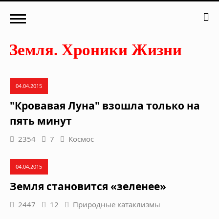
04.04.2015
"Кровавая Луна" взошла только на
пять минут
2354
7
Космос
04.04.2015
Земля становится «зеленее»
2447
12
Природные катаклизмы