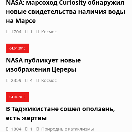
NASA: марсоход Curiosity обнаружил
новые свидетельства наличия воды
на Марсе
1704
1
Космос
04.04.2015
NASA публикует новые
изображения Цереры
2359
4
Космос
04.04.2015
В Таджикистане сошел оползень,
есть жертвы
1804
1
Природные катаклизмы