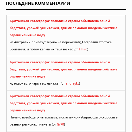
ПОСЛЕДНИЕ КОММЕНТАРИИ
Британская катастрофа: половина страны объявлена зоной
бедствия, урожай уничтожен, для миллионов введены жёсткие
ограничения на воду
из Австралии привезут зерно- не переживай((Австралия это тоже
Британия. и потом карма их тебя не кас (от
Tihiro
)
Британская катастрофа: половина страны объявлена зоной
бедствия, урожай уничтожен, для миллионов введены жёсткие
ограничения на воду
ну нкаонецто карма их накажет (от
andreykt
)
Британская катастрофа: половина страны объявлена зоной
бедствия, урожай уничтожен, для миллионов введены жёсткие
ограничения на воду
Начало всеобщего катаклизма, постепенно набирающего скорость в
разных регионах планеты (от
Gr70
)