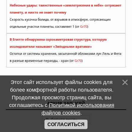
Небесные удары: таинственные «землетрясения в небе» сотрясают
планету, и никто не знает почему
Скорость кусочка болида, от взрывов в атмосфере, сотрясающих
отдельные участки планеты, составляет 1 (от
Gr70
)
В Египте обнаружена сорокаметровая структура, которую
исследователи называют «Звёздными вратами»
Остатки от системы хранения, засыпанной обломками лун Лель и Фета
в разные временные периоды, - хран (от
Gr70
)
Этот сайт использует файлы cookies для
более комфортной работы пользователя.
Продолжая просмотр страниц сайта, вы
АРХИВ ЗАПИСЕЙ
соглашаетесь с
Политикой использования
файлов cookies
.
СОГЛАСИТЬСЯ