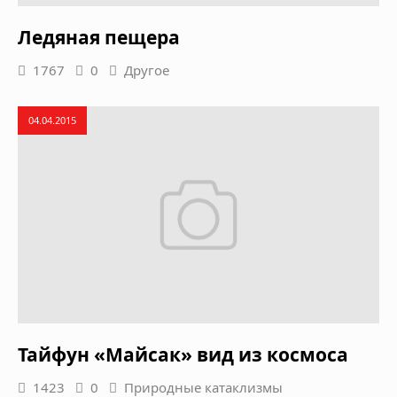
Ледяная пещера
1767
0
Другое
04.04.2015
Тайфун «Майсак» вид из космоса
1423
0
Природные катаклизмы