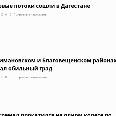
евые потоки сошли в Дагестане
0
Природные катаклизмы
имановском и Благовещенском района
ал обильный град
0
Природные катаклизмы
тремал прокатился на одном колесе по