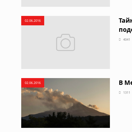
Тай
02.06.2016
под
4041
В М
02.06.2016
1311