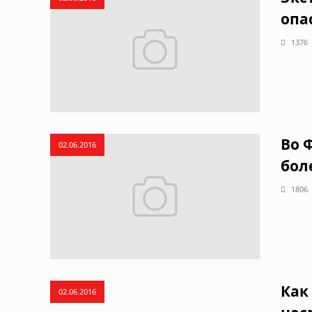
опа
1376
Во 
02.06.2016
боле
1806
Как
02.06.2016