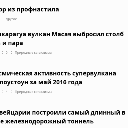
ор из профнастила
Другое
икарагуа вулкан Масая выбросил столб
а и пара
0
Природные катаклизмы
смическая активность супервулкана
лоустоун за май 2016 года
4
Природные катаклизмы
вейцарии построили самый длинный в
е железнодорожный тоннель