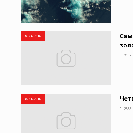
Сам
02.06.2016
зол
2457
Чет
02.06.2016
2338