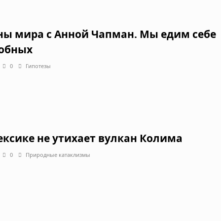
ны мира с Анной Чапман. Мы едим себе
обных
0
Гипотезы
ексике не утихает вулкан Колима
0
Природные катаклизмы