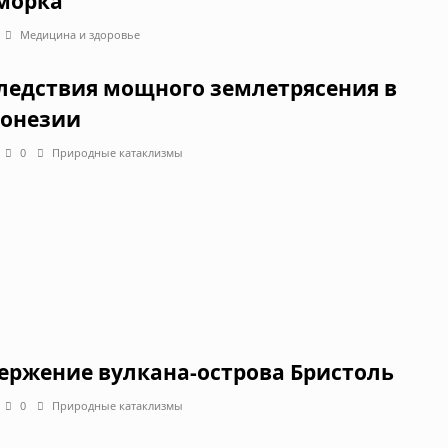
морка
Медицина и здоровье
ледствия мощного землетрясения в
онезии
0
Природные катаклизмы
ержение вулкана-острова Бристоль
0
Природные катаклизмы