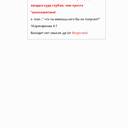
загадка куда глубже, чем просто
"инопланетяне!
x- man ," что ты имеешь,чего бы не получил?"
1Коринфянам 4:7
Выходит нет смысла ,да (от
Везунчик
)