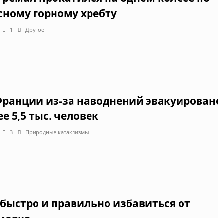
сному горному хребту
1
Другое
Франции из-за наводнений эвакуирован
е 5,5 тыс. человек
3
Природные катаклизмы
 быстро и правильно избавиться от