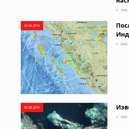
нас
1606
Пос
02.06.2016
Инд
2443
Изв
02.06.2016
2082