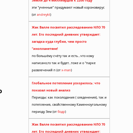
Земли до 4 миллиардов к 2200 году
эти "ученные" придумают новый короновирус
(от
andreykt
)
Жак Валле посвятил расследованию НЛО 70
лет. Его последний дневник утверждает:
загадка куда глубже, чем просто
"инопланетяне!
по большёму счёту так и есть...что кому
написано,то так и будет...тоже и о "парке
развлечений п (от
x-man
)
Глобальное потепление ускорилось: что
о
показал новый анализ
Периоды: как похолодания ( оледенения), так и
потепления, свойственному Каменноугольному
периоду Зем (от
бодр
)
Жак Валле посвятил расследованию НЛО 70
лет. Его последний дневник утверждает: