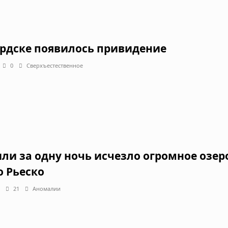
ердске появилось привидение
0
Сверхъестественное
или за одну ночь исчезло огромное озер
о Рьеско
21
Аномалии