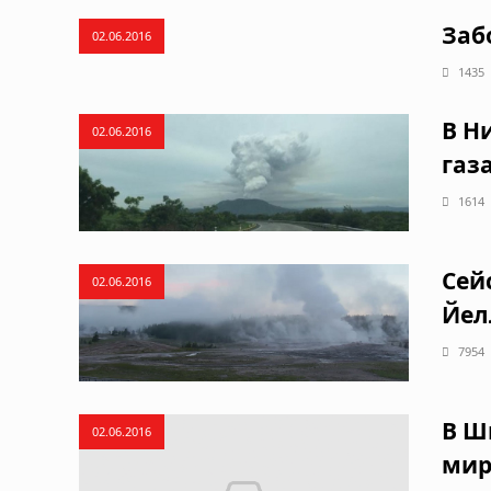
Заб
02.06.2016
1435
В Н
02.06.2016
газ
1614
Сей
02.06.2016
Йел
7954
В Ш
02.06.2016
мир