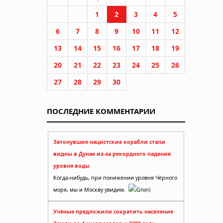
1
2
3
4
5
6
7
8
9
10
11
12
13
14
15
16
17
18
19
20
21
22
23
24
25
26
27
28
29
30
ПОСЛЕДНИЕ КОММЕНТАРИИ
Затонувшие нацистские корабли стали
видны в Дунае из-за рекордного падения
уровня воды
Когда-нибудь, при понижении уровня Чёрного
моря, мы и Москву увидим.
Gron)
Учёные предложили сократить население