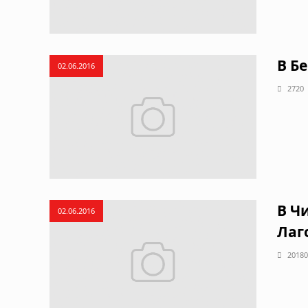
В Б
02.06.2016
2720
В Ч
02.06.2016
Лаг
20180