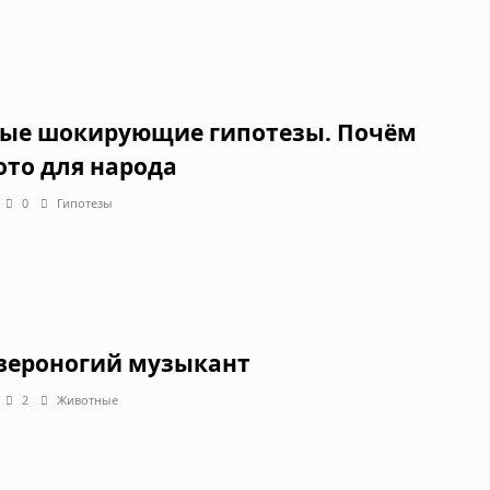
ые шокирующие гипотезы. Почём
ото для народа
0
Гипотезы
вероногий музыкант
2
Животные