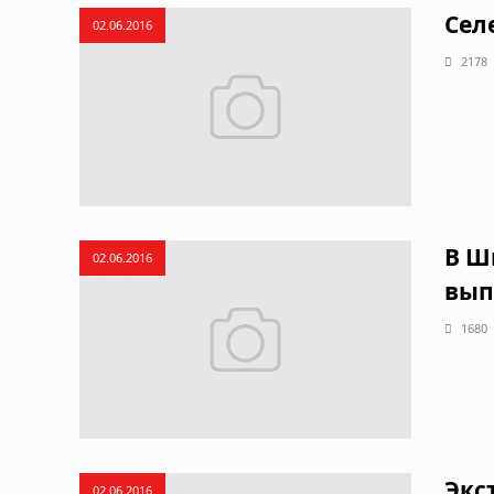
Сел
02.06.2016
2178
В Ш
02.06.2016
вып
1680
Экс
02.06.2016