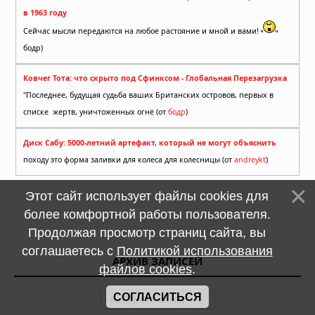
в 1963 году
Сейчас мысли передаются на любое растояние и мной и вами!
бодр)
Ковчег Тота: что скрыто под Сфинксом - Глобальная Перезагрузка
"Последнее, будущая судьба ваших Британских островов, первых в
списке жертв, уничтоженных огнё (от
бодр
)
Диск Сабу: 5000-летний артефакт, который не могут объяснить
походу это форма заливки для колеса для колесницы (от
andreykt
)
Этот сайт использует файлы cookies для
более комфортной работы пользователя.
Продолжая просмотр страниц сайта, вы
соглашаетесь с
Политикой использования
АРХИВ ЗАПИСЕЙ
файлов cookies
.
СОГЛАСИТЬСЯ