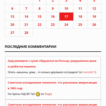
1
2
3
4
5
6
7
8
9
10
11
12
13
14
15
16
17
18
19
20
21
22
23
24
25
26
27
28
ПОСЛЕДНИЕ КОММЕНТАРИИ
Град размером с кулак обрушился на Польшу: разрушенные дома
и разбитые машины
Опять -машины, дома... А сколько деревьев пострадало? (от
renmilk11
)
Советские исследования телепатии: что рассказали американцам
в 1963 году
Не Нужны ГАД ЖЕ ТЫ!
(от
бодр
)
Советские исследования телепатии: что рассказали американцам