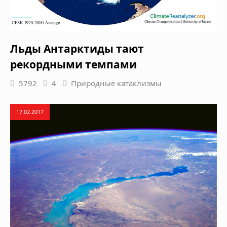
Льды Антарктиды тают
рекордными темпами
5792
4
Природные катаклизмы
17.02.2017