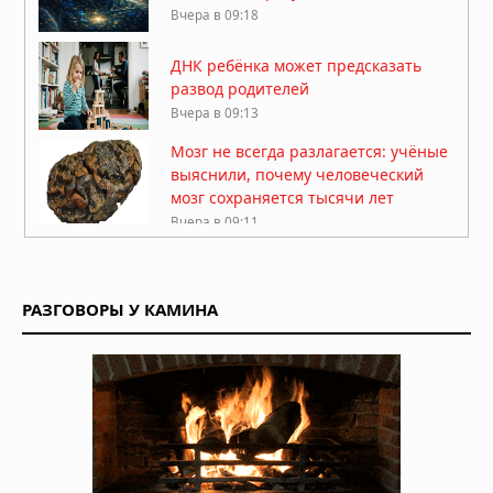
Вчера в 09:18
ДНК ребёнка может предсказать
развод родителей
Вчера в 09:13
Мозг не всегда разлагается: учёные
выяснили, почему человеческий
мозг сохраняется тысячи лет
Вчера в 09:11
Жизнь на Земле возникла дважды,
показало исследование
РАЗГОВОРЫ У КАМИНА
Вчера в 09:06
Магнитное поле Земли
контролирует ваш разум и решения
Вчера в 08:24
Секрет мотивации раскрыт: в мозге
есть особые клетки