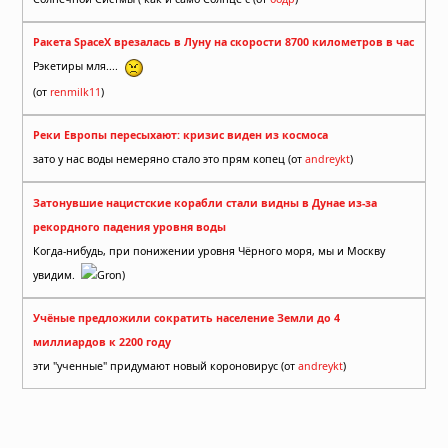
Ракета SpaceX врезалась в Луну на скорости 8700 километров в час
Рэкетиры мля....
(от
renmilk11
)
Реки Европы пересыхают: кризис виден из космоса
зато у нас воды немеряно стало это прям копец (от
andreykt
)
Затонувшие нацистские корабли стали видны в Дунае из-за
рекордного падения уровня воды
Когда-нибудь, при понижении уровня Чёрного моря, мы и Москву
увидим.
Gron)
Учёные предложили сократить население Земли до 4
миллиардов к 2200 году
эти "ученные" придумают новый короновирус (от
andreykt
)