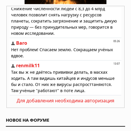
Вчера в 08:11
Неандертальцы исчезли из-за
слабых социальных связей,
выяснили учёные
Вчера в 08:08
Эль-Ниньо 2026 года не станет
супер-Эль-Ниньо, заявил учёный
05.08.2026 в 09:30
На Таманском полуострове найдены
останки древних слонов — предков
мамонтов
05.08.2026 в 09:00
Учёные предложили сократить
население Земли до 4 миллиардов к
Для добавления необходима авторизация
2200 году
05.08.2026 в 07:48
НОВОЕ НА ФОРУМЕ