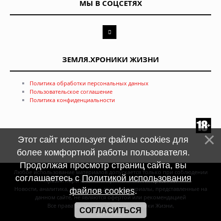
МЫ В СОЦСЕТЯХ
ЗЕМЛЯ.ХРОНИКИ ЖИЗНИ
Политика обработки персональных данных
Пользовательское соглашение
Политика конфиденциальности
Этот сайт использует файлы cookies для
более комфортной работы пользователя.
Продолжая просмотр страниц сайта, вы
Любое использование материалов допускается только при соблюдении
соглашаетесь с
Политикой использования
правил перепечатки и при наличии
гиперссылки
Новости, аналитика, прогнозы и другие материалы, представленные на
файлов cookies
.
данном сайте, не являются офертой или рекомендацией
Все права защищены © Земля. Хроники Жизни,
СОГЛАСИТЬСЯ
2011—2026