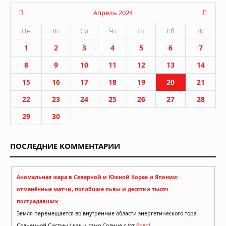
Апрель 2024
Пн
Вт
Ср
Чт
Пт
Сб
Вс
1
2
3
4
5
6
7
8
9
10
11
12
13
14
15
16
17
18
19
20
21
22
23
24
25
26
27
28
29
30
ПОСЛЕДНИЕ КОММЕНТАРИИ
Аномальная жара в Северной и Южной Корее и Японии:
отменённые матчи, погибшие львы и десятки тысяч
пострадавших
Земля перемещается во внутренние области энергетического тора
Солнечной Систмы ( как и само Солнце с (от
бодр
)