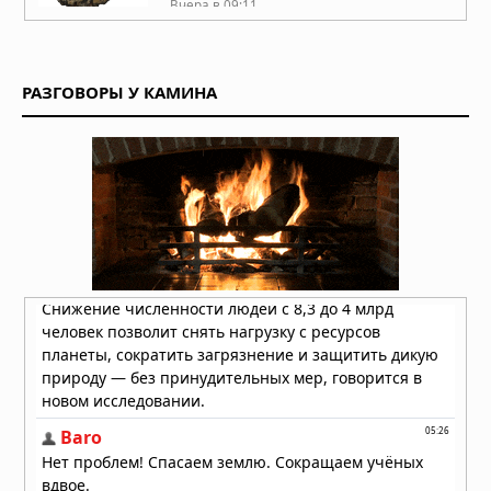
Вчера в 09:11
Жизнь на Земле возникла дважды,
показало исследование
РАЗГОВОРЫ У КАМИНА
Вчера в 09:06
Магнитное поле Земли
контролирует ваш разум и решения
Вчера в 08:24
Секрет мотивации раскрыт: в мозге
есть особые клетки
Вчера в 08:11
Неандертальцы исчезли из-за
слабых социальных связей,
выяснили учёные
Вчера в 08:08
Эль-Ниньо 2026 года не станет
супер-Эль-Ниньо, заявил учёный
05.08.2026 в 09:30