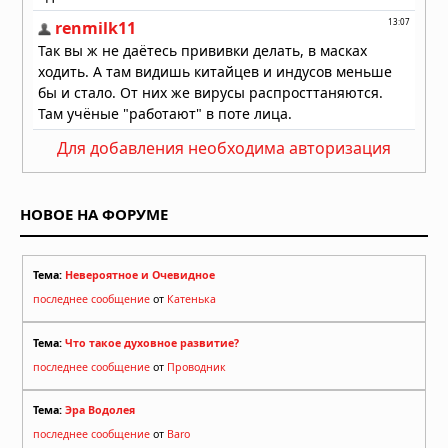
На Таманском полуострове найдены
останки древних слонов — предков
мамонтов
05.08.2026 в 09:00
Учёные предложили сократить
население Земли до 4 миллиардов к
Для добавления необходима авторизация
2200 году
05.08.2026 в 07:48
НОВОЕ НА ФОРУМЕ
Тема:
Невероятное и Очевидное
последнее сообщение
от
Катенька
Тема:
Что такое духовное развитие?
последнее сообщение
от
Проводник
Тема:
Эра Водолея
последнее сообщение
от
Baro