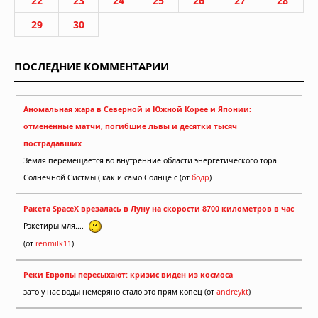
22
23
24
25
26
27
28
29
30
ПОСЛЕДНИЕ КОММЕНТАРИИ
Аномальная жара в Северной и Южной Корее и Японии:
отменённые матчи, погибшие львы и десятки тысяч
пострадавших
Земля перемещается во внутренние области энергетического тора
Солнечной Систмы ( как и само Солнце с (от
бодр
)
Ракета SpaceX врезалась в Луну на скорости 8700 километров в час
Рэкетиры мля....
(от
renmilk11
)
Реки Европы пересыхают: кризис виден из космоса
зато у нас воды немеряно стало это прям копец (от
andreykt
)