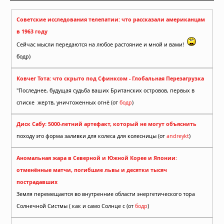
Советские исследования телепатии: что рассказали американцам
в 1963 году
Сейчас мысли передаются на любое растояние и мной и вами!
бодр)
Ковчег Тота: что скрыто под Сфинксом - Глобальная Перезагрузка
"Последнее, будущая судьба ваших Британских островов, первых в
списке жертв, уничтоженных огнё (от
бодр
)
Диск Сабу: 5000-летний артефакт, который не могут объяснить
походу это форма заливки для колеса для колесницы (от
andreykt
)
Аномальная жара в Северной и Южной Корее и Японии:
отменённые матчи, погибшие львы и десятки тысяч
пострадавших
Земля перемещается во внутренние области энергетического тора
Солнечной Систмы ( как и само Солнце с (от
бодр
)