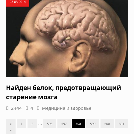
23.03.2014
Найден белок, предотвращающий
старение мозга
2444
4
Медицина и здоровье
...
«
1
2
596
597
598
599
600
601
»