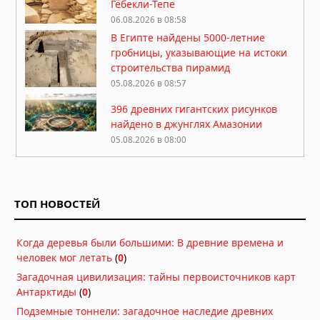
Гёбекли-Тепе
06.08.2026 в 08:58
В Египте найдены 5000-летние
гробницы, указывающие на истоки
строительства пирамид
05.08.2026 в 08:57
396 древних гигантских рисунков
найдено в джунглях Амазонии
05.08.2026 в 08:00
Гробница китайского императора,
правившего 27 дней: 2 миллиона
монет и килограммы золота
ТОП НОВОСТЕЙ
05.08.2026 в 06:57
В Аргентине обнаружено «идеально
Когда деревья были большими: В древние времена и
сохранившееся» яйцо динозавра
человек мог летать
(
0
)
возрастом 70 миллионов лет
05.08.2026 в 06:49
Загадочная цивилизация: тайны первоисточников карт
Антарктиды
(
0
)
Погребённые гиганты Бретани:
сканирование земли выявило
Подземные тоннели: загадочное наследие древних