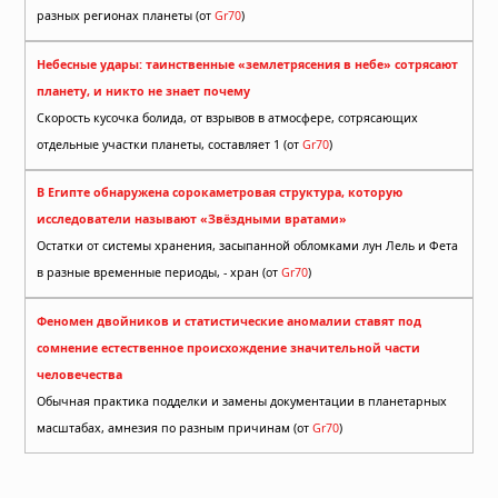
разных регионах планеты (от
Gr70
)
Небесные удары: таинственные «землетрясения в небе» сотрясают
планету, и никто не знает почему
Скорость кусочка болида, от взрывов в атмосфере, сотрясающих
отдельные участки планеты, составляет 1 (от
Gr70
)
В Египте обнаружена сорокаметровая структура, которую
исследователи называют «Звёздными вратами»
Остатки от системы хранения, засыпанной обломками лун Лель и Фета
в разные временные периоды, - хран (от
Gr70
)
Феномен двойников и статистические аномалии ставят под
сомнение естественное происхождение значительной части
человечества
Обычная практика подделки и замены документации в планетарных
масштабах, амнезия по разным причинам (от
Gr70
)