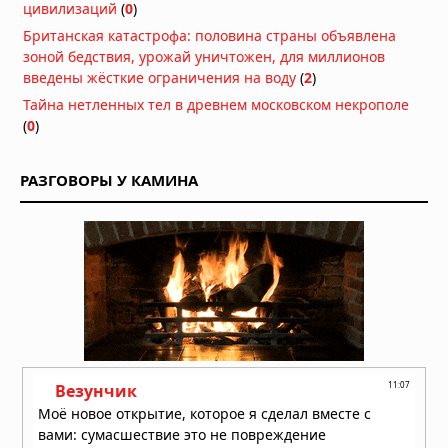
скрытые каменные фигуры внутри
цивилизаций
(
0
)
6000-летних курганов
Британская катастрофа: половина страны объявлена
04.08.2026 в 08:49
зоной бедствия, урожай уничтожен, для миллионов
Миниатюрные шедевры: 40-
введены жёсткие ограничения на воду
(
2
)
тысячелетние фигурки птиц
Тайна нетленных тел в древнем московском некрополе
размером с ноготь
(
0
)
04.08.2026 в 08:30
Двухуровневая "гробница гигантов"
РАЗГОВОРЫ У КАМИНА
обнаружена в Сардинии
04.08.2026 в 08:27
Следы гигантов: 1,4-
миллионнолетние следы
раскрывают гигантского
родственника человека
04.08.2026 в 08:21
Бивень в черепе: загадочная
травма моржа, обнаруженная в
Арктике
03.08.2026 в 08:00