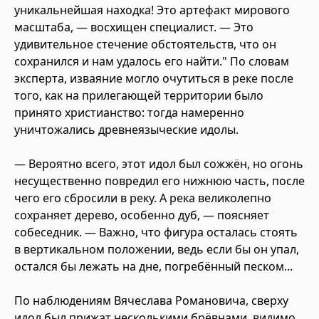
уникальнейшая находка! Это артефакт мирового
масштаба, — восхищен специалист. — Это
удивительное стечение обстоятельств, что он
сохранился и нам удалось его найти." По словам
эксперта, изваяние могло очутиться в реке после
того, как на прилегающей территории было
принято христианство: тогда намеренно
уничтожались древнеязыческие идолы.
— Вероятно всего, этот идол был сожжён, но огонь
несущественно повредил его нижнюю часть, после
чего его сбросили в реку. А река великолепно
сохраняет дерево, особенно дуб, — поясняет
собеседник. — Важно, что фигура осталась стоять
в вертикальном положении, ведь если бы он упал,
остался бы лежать на дне, погребённый песком...
По наблюдениям Вячеслава Романовича, сверху
идол был прижат несколькими брёвнами, видимо,