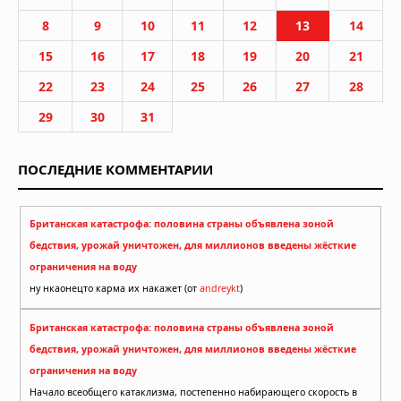
8
9
10
11
12
13
14
15
16
17
18
19
20
21
22
23
24
25
26
27
28
29
30
31
ПОСЛЕДНИЕ КОММЕНТАРИИ
Британская катастрофа: половина страны объявлена зоной
бедствия, урожай уничтожен, для миллионов введены жёсткие
ограничения на воду
ну нкаонецто карма их накажет (от
andreykt
)
Британская катастрофа: половина страны объявлена зоной
бедствия, урожай уничтожен, для миллионов введены жёсткие
ограничения на воду
Начало всеобщего катаклизма, постепенно набирающего скорость в