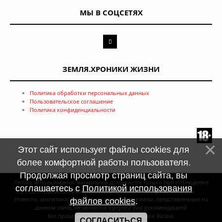
МЫ В СОЦСЕТЯХ
ЗЕМЛЯ.ХРОНИКИ ЖИЗНИ
Политика обработки персональных данных
Пользовательское соглашение
Политика конфиденциальности
Этот сайт использует файлы cookies для
более комфортной работы пользователя.
Продолжая просмотр страниц сайта, вы
Любое использование материалов допускается только при соблюдении
соглашаетесь с
Политикой использования
правил перепечатки и при наличии
гиперссылки
Новости, аналитика, прогнозы и другие материалы, представленные на
файлов cookies
.
данном сайте, не являются офертой или рекомендацией
Все права защищены © Земля. Хроники Жизни,
СОГЛАСИТЬСЯ