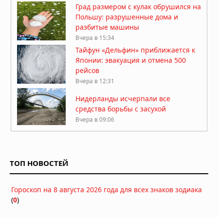
Град размером с кулак обрушился на
Польшу: разрушенные дома и
разбитые машины
Вчера в 15:34
Тайфун «Дельфин» приближается к
Японии: эвакуация и отмена 500
рейсов
Вчера в 12:31
Нидерланды исчерпали все
средства борьбы с засухой
Вчера в 09:06
Затонувшие нацистские корабли
стали видны в Дунае из-за
рекордного падения уровня воды
ТОП НОВОСТЕЙ
05.08.2026 в 16:01
Вулкан Фуэго в Гватемале:
Гороскоп на 8 августа 2026 года для всех знаков зодиака
извержение заставило власти
(
0
)
объявить оранжевый уровень
опасности