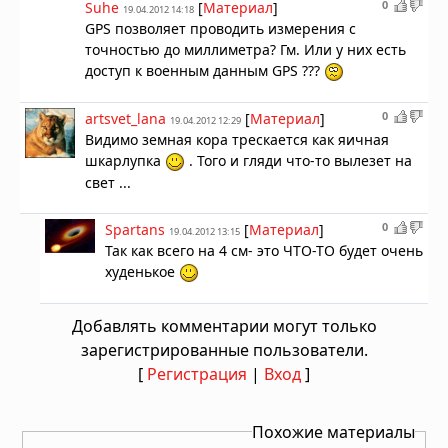
0
Suhe
[
Материал
]
19.04.2012 14:18
GPS позволяет проводить измерения с
точностью до миллиметра? Гм. Или у них есть
доступ к военным данным GPS ???
0
artsvet_lana
[
Материал
]
19.04.2012 12:29
Видимо земная кора трескается как яичная
шкарлупка
. Того и гляди что-то вылезет на
свет ...
0
Spartans
[
Материал
]
19.04.2012 13:15
Так как всего на 4 см- это ЧТО-ТО будет очень
худенькое
Добавлять комментарии могут только
зарегистрированные пользователи.
[
Регистрация
|
Вход
]
Похожие материалы