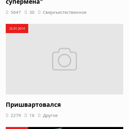
супермена"
5647
30
Сверхъестественное
25.01.2014
Пришвартовался
2279
16
Другое