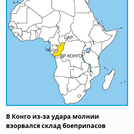
В Конго из-за удара молнии
взорвался склад боеприпасов