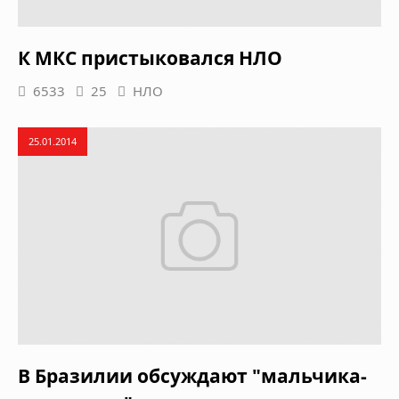
К МКС пристыковался НЛО
6533
25
НЛО
25.01.2014
В Бразилии обсуждают "мальчика-