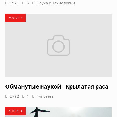
1971
6
Наука и Технологии
25.01.2014
Обманутые наукой - Крылатая раса
2792
1
Гипотезы
25.01.2014