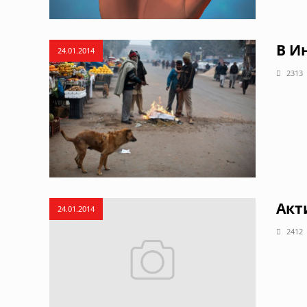
В И
24.01.2014
2313
Акт
24.01.2014
2412