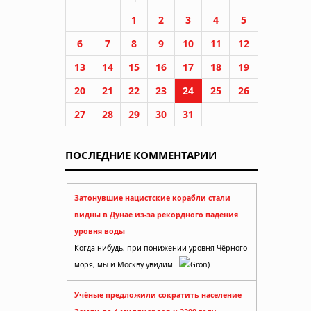
1
2
3
4
5
6
7
8
9
10
11
12
13
14
15
16
17
18
19
20
21
22
23
24
25
26
27
28
29
30
31
ПОСЛЕДНИЕ КОММЕНТАРИИ
Затонувшие нацистские корабли стали
видны в Дунае из-за рекордного падения
уровня воды
Когда-нибудь, при понижении уровня Чёрного
моря, мы и Москву увидим.
Gron)
Учёные предложили сократить население