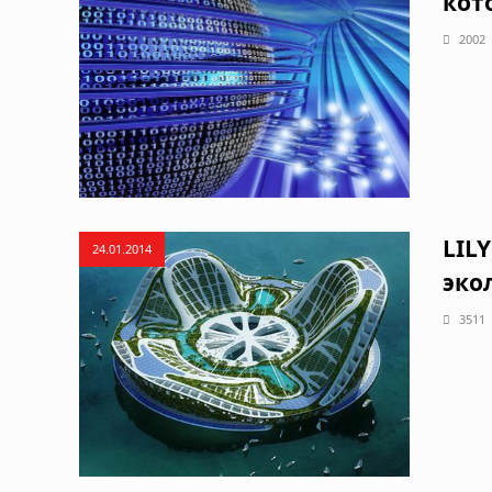
кот
2002
LIL
24.01.2014
эко
3511