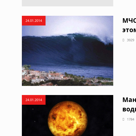
МЧС
24.01.2014
это
3929
Ман
24.01.2014
вод
1784