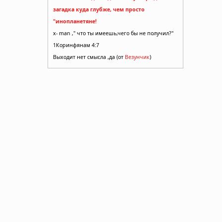
загадка куда глубже, чем просто
"инопланетяне!
x- man ," что ты имеешь,чего бы не получил?"
1Коринфянам 4:7
Выходит нет смысла ,да (от
Везунчик
)