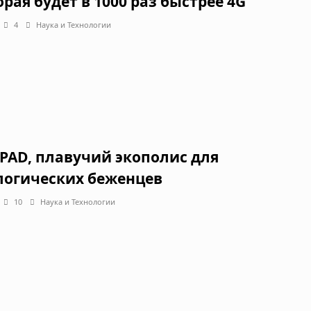
орая будет в 1000 раз быстрее 4G
4
Наука и Технологии
YPAD, плавучий экополис для
логических беженцев
10
Наука и Технологии