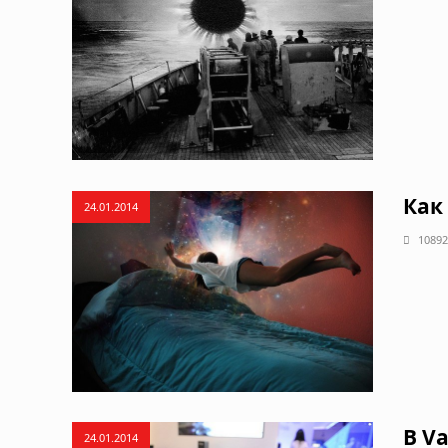
Как
24.01.2014
10892
В V
24.01.2014