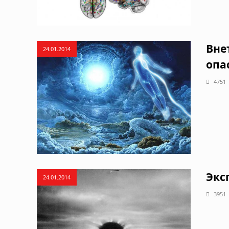
Вне
24.01.2014
опа
4751
Экс
24.01.2014
3951