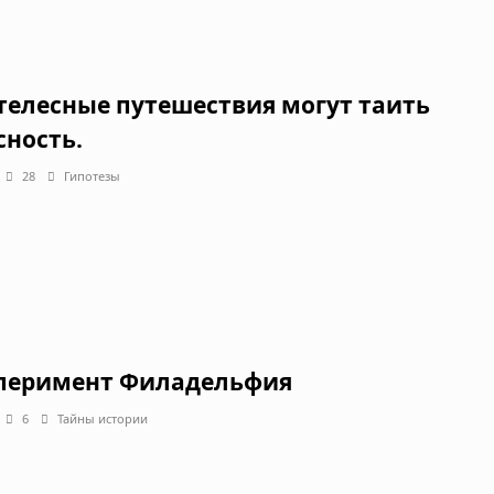
телесные путешествия могут таить
сность.
28
Гипотезы
перимент Филадельфия
6
Тайны истории