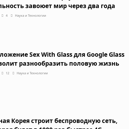
льность завоюет мир через два года
4
Наука и Технологии
ложение Sex With Glass для Google Glass
волит разнообразить половую жизнь
12
Наука и Технологии
ая Корея строит беспроводную сеть,