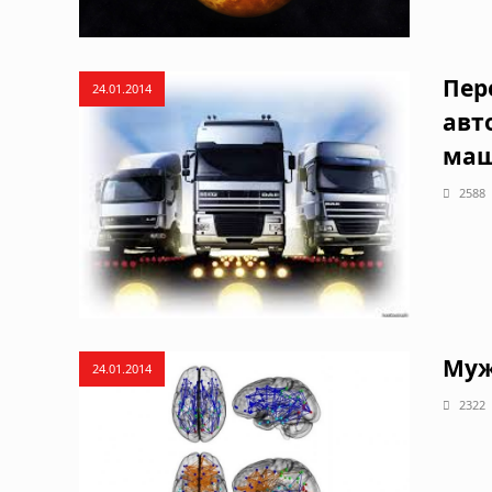
Пер
24.01.2014
авт
ма
2588
Муж
24.01.2014
2322