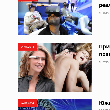
реа
2013
При
24.01.2014
поз
5795
Южн
24.01.2014