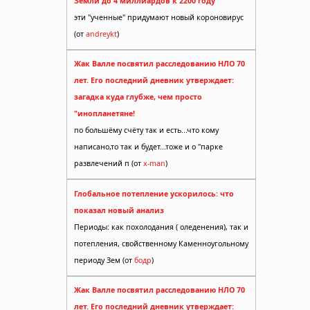
Земли до 4 миллиардов к 2200 году
эти "ученные" придумают новый короновирус
(от
andreykt
)
Жак Валле посвятил расследованию НЛО 70
лет. Его последний дневник утверждает:
загадка куда глубже, чем просто
"инопланетяне!
по большёму счёту так и есть...что кому
написано,то так и будет...тоже и о "парке
развлечений п (от
x-man
)
Глобальное потепление ускорилось: что
показал новый анализ
Периоды: как похолодания ( оледенения), так и
потепления, свойственному Каменноугольному
периоду Зем (от
бодр
)
Жак Валле посвятил расследованию НЛО 70
лет. Его последний дневник утверждает: