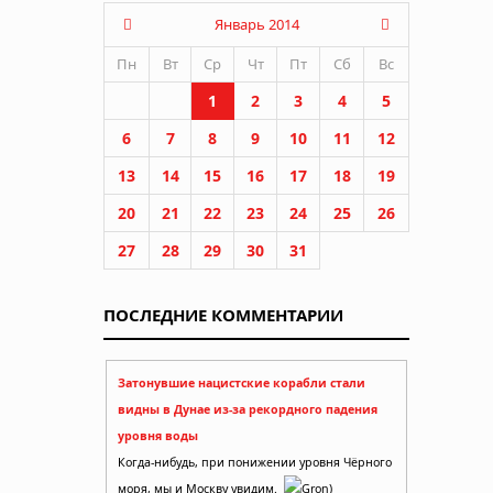
Январь 2014
Пн
Вт
Ср
Чт
Пт
Сб
Вс
1
2
3
4
5
6
7
8
9
10
11
12
13
14
15
16
17
18
19
20
21
22
23
24
25
26
27
28
29
30
31
ПОСЛЕДНИЕ КОММЕНТАРИИ
Затонувшие нацистские корабли стали
видны в Дунае из-за рекордного падения
уровня воды
Когда-нибудь, при понижении уровня Чёрного
моря, мы и Москву увидим.
Gron)