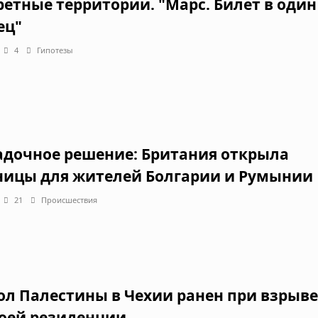
ретные территории. "Марс. Билет в один
ец"
4
Гипотезы
адочное решение: Британия открыла
ницы для жителей Болгарии и Румынии
21
Происшествия
ол Палестины в Чехии ранен при взрыве
воей резиденции