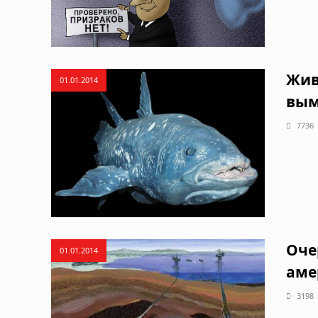
Жив
01.01.2014
вы
7736
Оче
01.01.2014
аме
3198