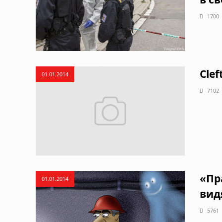
1700
Clef
01.01.2014
7102
«Пр
01.01.2014
вид
5761