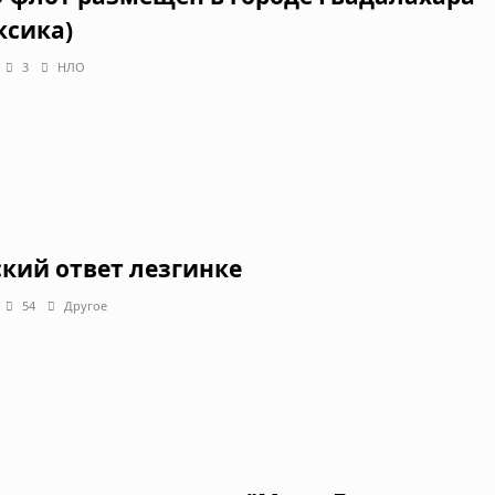
ксика)
3
НЛО
ский ответ лезгинке
54
Другое