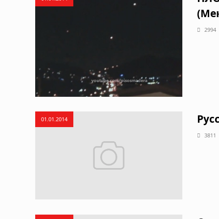
(Ме
2994
Рус
01.01.2014
3811