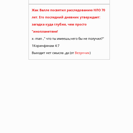
Жак Валле посвятил расследованию НЛО 70
лет. Его последний дневник утверждает:
загадка куда глубже, чем просто
"инопланетяне!
x- man ," что ты имеешь,чего бы не получил?"
1Коринфянам 4:7
Выходит нет смысла ,да (от
Везунчик
)