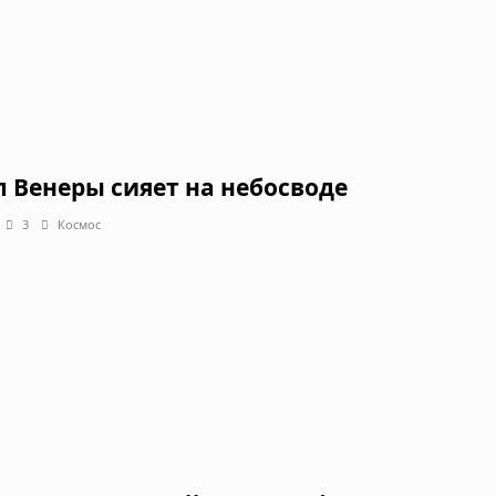
п Венеры сияет на небосводе
3
Космос