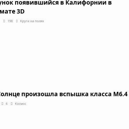
унок появившийся в Калифорнии в
мате 3D
198
Круги на полях
Солнце произошла вспышка класса М6.4
6
Космос