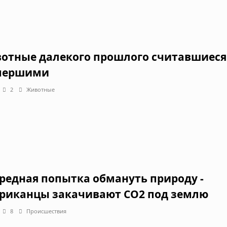
отные далекого прошлого считавшиеся
мершими
2
Животные
редная попытка обмануть природу -
риканцы закачивают СО2 под землю
8
Происшествия