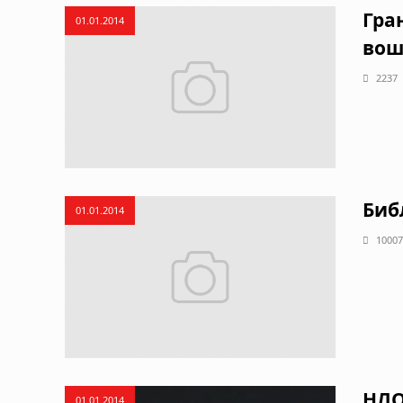
Гра
01.01.2014
вош
2237
Биб
01.01.2014
10007
НЛО
01.01.2014