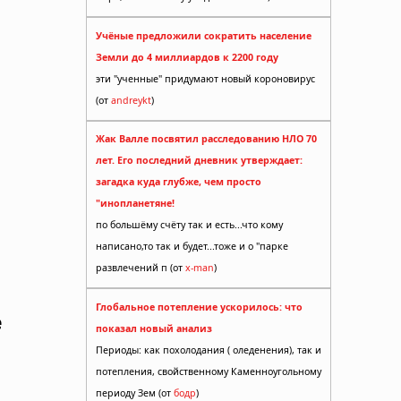
Учёные предложили сократить население
Земли до 4 миллиардов к 2200 году
эти "ученные" придумают новый короновирус
(от
andreykt
)
Жак Валле посвятил расследованию НЛО 70
лет. Его последний дневник утверждает:
загадка куда глубже, чем просто
"инопланетяне!
по большёму счёту так и есть...что кому
написано,то так и будет...тоже и о "парке
развлечений п (от
x-man
)
Глобальное потепление ускорилось: что
е
показал новый анализ
Периоды: как похолодания ( оледенения), так и
потепления, свойственному Каменноугольному
периоду Зем (от
бодр
)