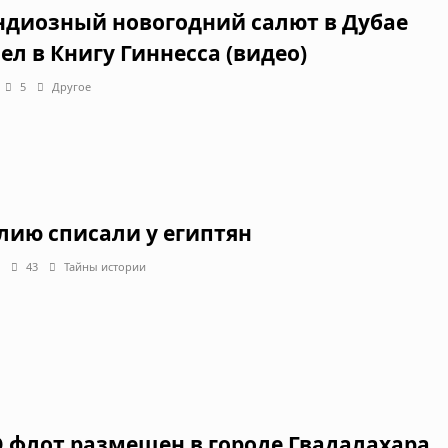
ндиозный новогодний салют в Дубае
ел в Книгу Гиннесса (видео)
5
Другое
лию списали у египтян
43
Тайны истории
 флот размещен в городе Гвадалахара