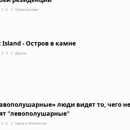
6
Происшествия
t Island - Остров в камне
3
Другое
авополушарные» люди видят то, чего н
ят "левополушарные"
6
Наука и Технологии