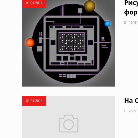
Рис
01.01.2014
фор
12461
На 
01.01.2014
2669