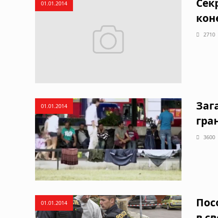
Сек
01.01.2014
кон
2710
Заг
01.01.2014
гра
3600
Пос
01.01.2014
в с