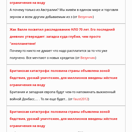
ограничения на воду
А почему только из Австралии? Мы живём в едином мире и торговля
зерном и всем другим добываемым из з (от
Везунчик
)
Жак Валле посвятил расследованию НЛО 70 лет. Его последний
дневник утверждает: загадка куда глубже, чем просто
"инопланетяне!
Почему-то никто не думает что надо расплатится за то что уже
получено. Все мечтают о новых кредитах (от
Везунчик
)
Британская катастрофа: половина страны объявлена зоной
бедствия, урожай уничтожен, для миллионов введены жёсткие
ограничения на воду
Британия и западная европа будут чем-то напоминать выжженный
войной Донбасс.... . То ли еще будет... (от
faust2012
)
Британская катастрофа: половина страны объявлена зоной
бедствия, урожай уничтожен, для миллионов введены жёсткие
ограничения на воду