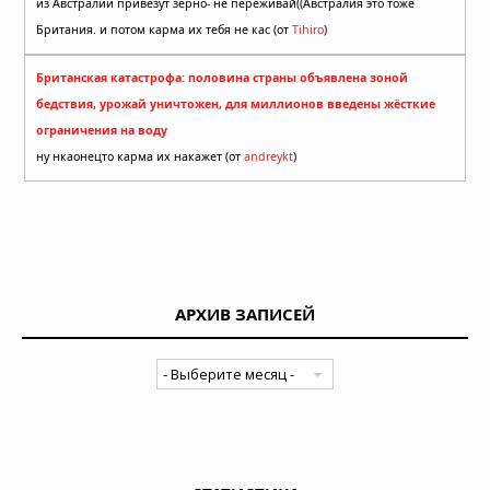
из Австралии привезут зерно- не переживай((Австралия это тоже
Британия. и потом карма их тебя не кас (от
Tihiro
)
Британская катастрофа: половина страны объявлена зоной
бедствия, урожай уничтожен, для миллионов введены жёсткие
ограничения на воду
ну нкаонецто карма их накажет (от
andreykt
)
АРХИВ ЗАПИСЕЙ