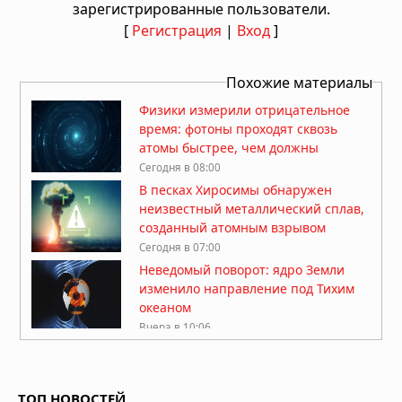
зарегистрированные пользователи.
[
Регистрация
|
Вход
]
Похожие материалы
Физики измерили отрицательное
время: фотоны проходят сквозь
атомы быстрее, чем должны
Сегодня в 08:00
В песках Хиросимы обнаружен
неизвестный металлический сплав,
созданный атомным взрывом
Сегодня в 07:00
Неведомый поворот: ядро Земли
изменило направление под Тихим
океаном
Вчера в 10:06
Искусственный интеллект написал
геном вируса — и он заработал
ТОП НОВОСТЕЙ
07.08.2026 в 08:59