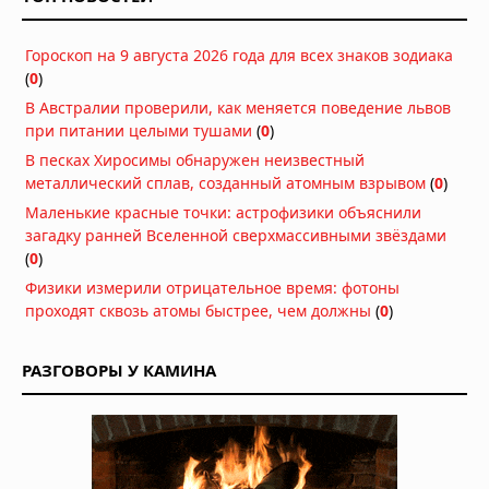
Вопреки мифам: мужское либидо
Гороскоп на 9 августа 2026 года для всех знаков зодиака
достигает пика в 40 лет, а не в 20
(
0
)
07.08.2026 в 07:00
В Австралии проверили, как меняется поведение львов
при питании целыми тушами
(
0
)
Гипотеза живого космоса: Вселенная
В песках Хиросимы обнаружен неизвестный
может быть разумной
металлический сплав, созданный атомным взрывом
(
0
)
06.08.2026 в 09:18
Маленькие красные точки: астрофизики объяснили
загадку ранней Вселенной сверхмассивными звёздами
ДНК ребёнка может предсказать
(
0
)
развод родителей
Физики измерили отрицательное время: фотоны
06.08.2026 в 09:13
проходят сквозь атомы быстрее, чем должны
(
0
)
Мозг не всегда разлагается: учёные
выяснили, почему человеческий
РАЗГОВОРЫ У КАМИНА
мозг сохраняется тысячи лет
06.08.2026 в 09:11
Жизнь на Земле возникла дважды,
показало исследование
06.08.2026 в 09:06