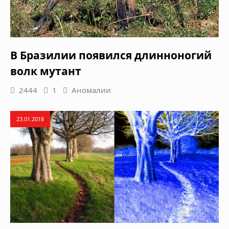
В Бразилии появился длинноногий
волк мутант
2444
1
Аномалии
23.01.2018