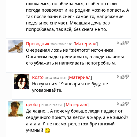
плюхаемся, но обливаемся, особенно если
погода позволяет и на родник можно попасть. А
так после бани в снег - самое то, напряжение
недельное снимает. Младшая дочь раз
попробовала, так всё, без снега не то.
0
Проводник
[
Материал
]
20.04.2024 16:00
Очередная ложь из "жёлтого" источника.
Организм надо тренировать, а люди склонны
его ублажать и напихивать непотребным.
0
Rosto
[
Материал
]
20.04.2024 16:39
Но купаться 19 января я не буду, не
уговаривайте.
0
geolog
[
Материал
]
20.04.2024 13:26
Да ладно... А почему больше люди падают от
сердечного приступа летом в жару, а не зимой?
а-а-а-а. Я не посмотрел, этож британский
учОный