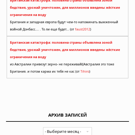
Британская катастрофа: половина страны объявлена зоной
бедствия, урожай уничтожен, для миллионов введены жёсткие
ограничения на воду
Британия и западная европа будут чем-то напоминать выжженный
войной Донбасс.... . То ли еще будет... (от
faust2012
)
Британская катастрофа: половина страны объявлена зоной
бедствия, урожай уничтожен, для миллионов введены жёсткие
ограничения на воду
из Австралии привезут зерно- не переживай((Австралия это тоже
Британия. и потом карма их тебя не кас (от
Tihiro
)
АРХИВ ЗАПИСЕЙ