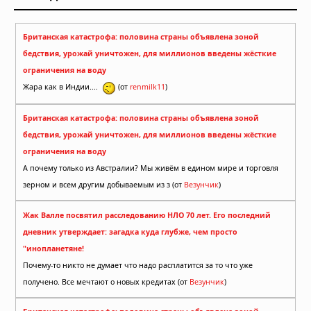
Британская катастрофа: половина страны объявлена зоной
бедствия, урожай уничтожен, для миллионов введены жёсткие
ограничения на воду
Жара как в Индии....
(от
renmilk11
)
Британская катастрофа: половина страны объявлена зоной
бедствия, урожай уничтожен, для миллионов введены жёсткие
ограничения на воду
А почему только из Австралии? Мы живём в едином мире и торговля
зерном и всем другим добываемым из з (от
Везунчик
)
Жак Валле посвятил расследованию НЛО 70 лет. Его последний
дневник утверждает: загадка куда глубже, чем просто
"инопланетяне!
Почему-то никто не думает что надо расплатится за то что уже
получено. Все мечтают о новых кредитах (от
Везунчик
)