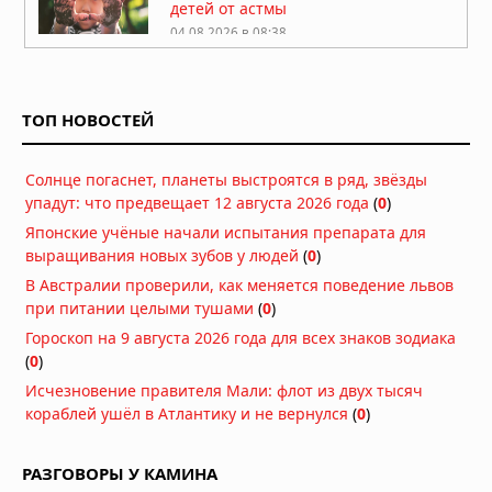
детей от астмы
04.08.2026 в 08:38
Липофилинг половых губ: какие
эстетические задачи обсуждают на
консультации
ТОП НОВОСТЕЙ
04.08.2026 в 05:39
Какие природные компоненты
Солнце погаснет, планеты выстроятся в ряд, звёзды
помогают поддерживать активность
упадут: что предвещает 12 августа 2026 года
(
0
)
03.08.2026 в 06:39
Японские учёные начали испытания препарата для
выращивания новых зубов у людей
(
0
)
Как перенести стоимость флешки
В Австралии проверили, как меняется поведение львов
КТ/МРТ на пациента и поднять чек?
при питании целыми тушами
(
0
)
03.08.2026 в 05:44
Гороскоп на 9 августа 2026 года для всех знаков зодиака
Фермерский эффект: ученые нашли
(
0
)
бактерии, защищающие детей от
Исчезновение правителя Мали: флот из двух тысяч
аллергии и астмы
кораблей ушёл в Атлантику и не вернулся
(
0
)
02.08.2026 в 07:00
Стоматологи нашли простой способ
РАЗГОВОРЫ У КАМИНА
остановить кариес без сверления