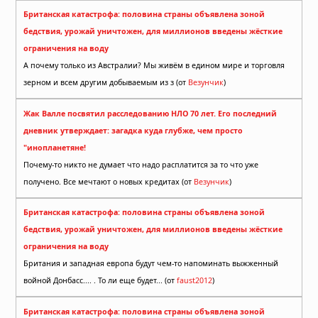
Британская катастрофа: половина страны объявлена зоной
бедствия, урожай уничтожен, для миллионов введены жёсткие
ограничения на воду
А почему только из Австралии? Мы живём в едином мире и торговля
зерном и всем другим добываемым из з (от
Везунчик
)
Жак Валле посвятил расследованию НЛО 70 лет. Его последний
дневник утверждает: загадка куда глубже, чем просто
"инопланетяне!
Почему-то никто не думает что надо расплатится за то что уже
получено. Все мечтают о новых кредитах (от
Везунчик
)
Британская катастрофа: половина страны объявлена зоной
бедствия, урожай уничтожен, для миллионов введены жёсткие
ограничения на воду
Британия и западная европа будут чем-то напоминать выжженный
войной Донбасс.... . То ли еще будет... (от
faust2012
)
Британская катастрофа: половина страны объявлена зоной