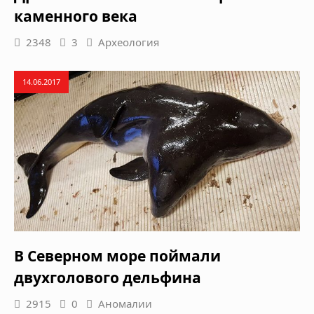
каменного века
2348
3
Археология
14.06.2017
В Северном море поймали
двухголового дельфина
2915
0
Аномалии