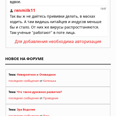
«Люцифер»: почему Дьявол стал
самым любимым героем
современного ТВ
02.07.2026 в 05:52
«Во все тяжкие»: как учитель химии
стал символом американской
трагедии
Для добавления необходима авторизация
20.06.2026 в 05:57
Мужская одежда: от классики до
уличного стиля — как найти свой
НОВОЕ НА ФОРУМЕ
образ
18.06.2026 в 06:19
Тема:
Невероятное и Очевидное
последнее сообщение
от
Катенька
Тема:
Что такое духовное развитие?
последнее сообщение
от
Проводник
Тема:
Эра Водолея
последнее сообщение
от
Baro