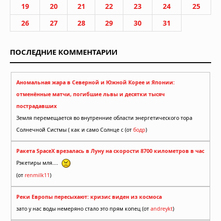
19
20
21
22
23
24
25
26
27
28
29
30
31
ПОСЛЕДНИЕ КОММЕНТАРИИ
Аномальная жара в Северной и Южной Корее и Японии:
отменённые матчи, погибшие львы и десятки тысяч
пострадавших
Земля перемещается во внутренние области энергетического тора
Солнечной Систмы ( как и само Солнце с (от
бодр
)
Ракета SpaceX врезалась в Луну на скорости 8700 километров в час
Рэкетиры мля....
(от
renmilk11
)
Реки Европы пересыхают: кризис виден из космоса
зато у нас воды немеряно стало это прям копец (от
andreykt
)