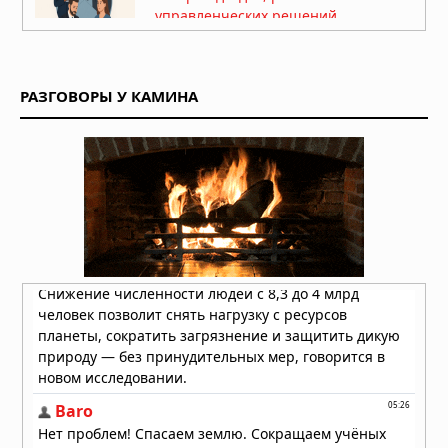
управленческих решений
24.07.2026 в 05:41
Рефинансирование займов: как
снизить финансовую нагрузку и
РАЗГОВОРЫ У КАМИНА
объединить долги
17.07.2026 в 05:56
Самые популярные цветы для
подарка и их особенности
16.07.2026 в 05:30
День рождения в лофте: как
выбрать пространство и
организовать незабываемый
праздник
15.07.2026 в 05:51
25 лучших купальников 2026:
рейтинг топовых брендов и
производителей женских
купальников
10.07.2026 в 05:52