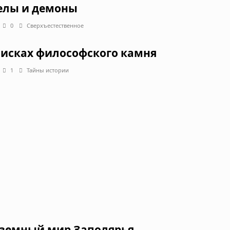
елы и демоны
0
Сверхъестественное
оисках философского камня
1
Тайны истории
земный мир Заполярья