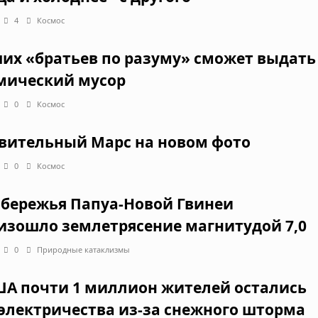
4
Космос
их «братьев по разуму» сможет выдать
мический мусор
0
Космос
вительный Марс на новом фото
0
Космос
обережья Папуа-Новой Гвинеи
изошло землетрясение магнитудой 7,0
0
Природные катаклизмы
ША почти 1 миллион жителей остались
 электричества из-за снежного шторма