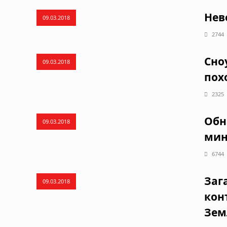
Нев
09.03.2018
2744
Сно
09.03.2018
пох
2325
Обн
09.03.2018
мин
6744
Заг
09.03.2018
кон
Зем