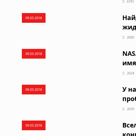
6791
Най
09.03.2018
жид
2005
NAS
09.03.2018
имя
2024
У н
09.03.2018
про
2070
Все
09.03.2018
конц