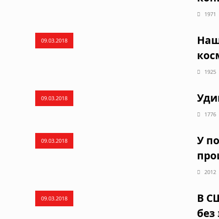
1971
Наш
09.03.2018
кос
1925
Уди
09.03.2018
1776
У п
09.03.2018
про
2012
В С
09.03.2018
без