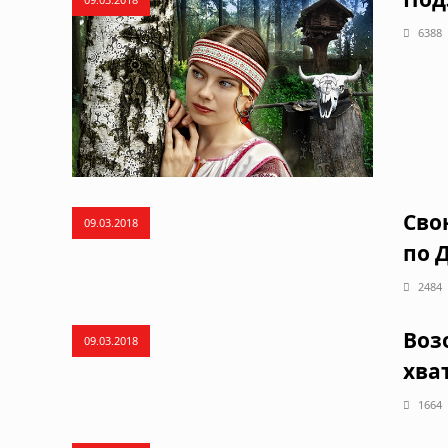
6388
Сво
09.03.2018
по 
2484
Воз
09.03.2018
хва
1664