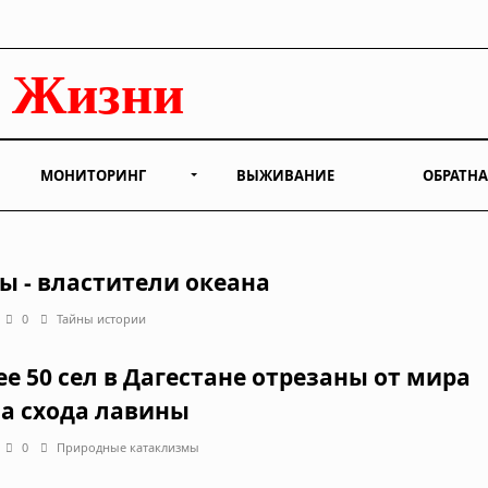
МОНИТОРИНГ
ВЫЖИВАНИЕ
ОБРАТНА
ы - властители океана
0
Тайны истории
ее 50 сел в Дагестане отрезаны от мира
за схода лавины
0
Природные катаклизмы