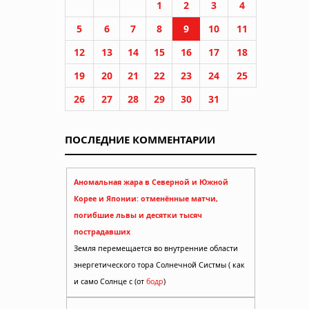
1
2
3
4
5
6
7
8
9
10
11
12
13
14
15
16
17
18
19
20
21
22
23
24
25
26
27
28
29
30
31
ПОСЛЕДНИЕ КОММЕНТАРИИ
Аномальная жара в Северной и Южной
Корее и Японии: отменённые матчи,
погибшие львы и десятки тысяч
пострадавших
Земля перемещается во внутренние области
энергетического тора Солнечной Систмы ( как
и само Солнце с (от
бодр
)