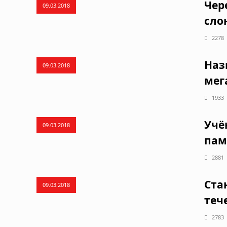
Чер
09.03.2018
сло
2278
Наз
09.03.2018
мег
1933
Учё
09.03.2018
пам
2881
Ста
09.03.2018
теч
2783