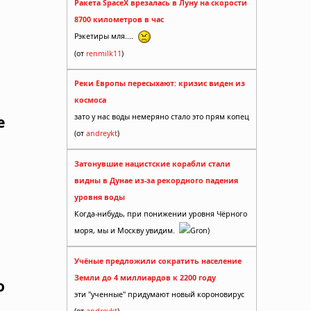
Ракета SpaceX врезалась в Луну на скорости
8700 километров в час
Рэкетиры мля....
(от
renmilk11
)
Реки Европы пересыхают: кризис виден из
космоса
зато у нас воды немеряно стало это прям копец
е
(от
andreykt
)
Затонувшие нацистские корабли стали
видны в Дунае из-за рекордного падения
уровня воды
Когда-нибудь, при понижении уровня Чёрного
моря, мы и Москву увидим.
Gron)
Учёные предложили сократить население
Земли до 4 миллиардов к 2200 году
о
эти "ученные" придумают новый короновирус
(от
andreykt
)