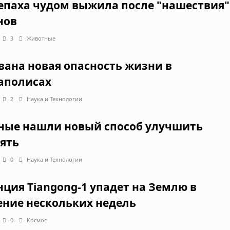
епаха чудом выжила после "нашествия"
нов
3
Животные
вана новая опасность жизни в
аполисах
2
Наука и Технологии
ные нашли новый способ улучшить
ять
0
Наука и Технологии
нция Tiangong-1 упадет на Землю в
ение нескольких недель
0
Космос