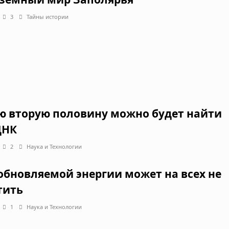
3
Тайны истории
ю вторую половину можно будет найти
ДНК
2
Наука и Технологии
обновляемой энергии может на всех не
тить
1
Наука и Технологии