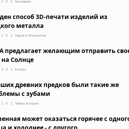
0
Аномалии
ден способ 3D-печати изделий из
кого металла
0
Наука и Технологии
A предлагает желающим отправить сво
 на Солнце
4
Космос
аших древних предков были такие же
блемы с зубами
0
Тайны истории
ленная может оказаться горячее с одног
а и холоднее - с другого