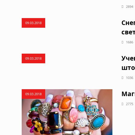
2894
Сне
09.03.2018
све
1686
Уче
09.03.2018
што
1036
Маг
09.03.2018
2775