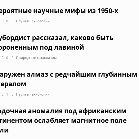
ероятные научные мифы из 1950-х
0
Наука и Технологии
убордист рассказал, каково быть
ороненным под лавиной
0
Природные катаклизмы
аружен алмаз с редчайшим глубинным
ералом
1
Наука и Технологии
адочная аномалия под африканским
тинентом ослабляет магнитное поле
ли