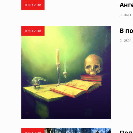
Анг
09.03.2018
4611
В п
09.03.2018
2594
Под
09.03.2018