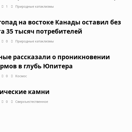
1
Природные катаклизмы
гопад на востоке Канады оставил без
та 35 тысяч потребителей
0
Природные катаклизмы
ные рассказали о проникновении
рмов в глубь Юпитера
0
Космос
ические камни
0
Сверхъестественное