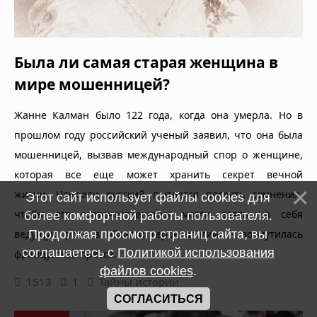
Была ли самая старая женщина в
мире мошенницей?
Жанне Калман было 122 года, когда она умерла. Но в
прошлом году российский ученый заявил, что она была
мошенницей, вызвав международный спор о женщине,
которая все еще может хранить секрет вечной
жизни. Неужели русский пытается посеять сомнения,
Этот сайт использует файлы cookies для
чтобы его соотечественники могли взять на себя
более комфортной работы пользователя.
Продолжая просмотр страниц сайта, вы
ведущую роль в области геронтологии?, - возмутилась
соглашаетесь с
Политикой использования
французская пресса.
файлов cookies
.
1513
1
Тайны истории
СОГЛАСИТЬСЯ