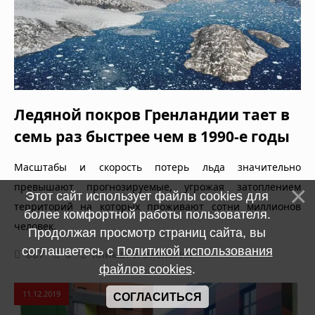
Ледяной покров Гренландии тает в
семь раз быстрее чем в 1990-е годы
Масштабы и скорость потерь льда значительно
превышают прогнозируемые, угрожая затоплением
Этот сайт использует файлы cookies для
территорий на которых проживают сотни миллионов
более комфортной работы пользователя.
человек.
Продолжая просмотр страниц сайта, вы
соглашаетесь с
Политикой использования
887
0
Климат и Экология
файлов cookies
.
11.12.2019
СОГЛАСИТЬСЯ