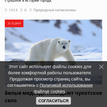
страшное в истории города.
1313
0
Природные катаклизмы
21.12.2019
Этот сайт использует файлы cookies для
более комфортной работы пользователя.
Продолжая просмотр страниц сайта, вы
соглашаетесь с
Политикой использования
файлов cookies
.
Белые медведи покидают чукотское
село
СОГЛАСИТЬСЯ