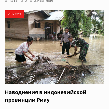
1513
0
Животные
21.12.2019
Наводнения в индонезийской
провинции Риау