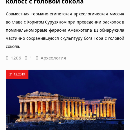
колосс с головой сокола
Совместная германо-египетская археологическая миссия
во главе с Хоригом Сурузяном при проведении раскопок в
поминальном храме фараона Аменхотепа III обнаружила
частично сохранившуюся скульптуру бога Гора с головой
сокола.
1206
1
Археология
21.12.2019