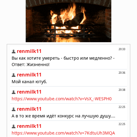
выпуск 32 миллионов стерильных
комаров в США
03.06.2026 в 06:41
Эбола вышла из-под контроля: ВОЗ
признала, что эпидемия опережает
меры реагирования
26.05.2026 в 07:57
Вирус Борна добрался до севера
Германии, вакцины нет
25.05.2026 в 08:40
Мир подготовился к Эболе. Только
не к той которая сейчас
превращается в Пандемию
23.05.2026 в 14:22
Жители Конго сожгли центр
лечения Эболы — местные жители
силой отнимают тела умерших у
медиков
22.05.2026 в 07:08