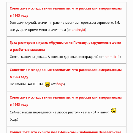
Советские исследования телепатии: что рассказали американцам
в 1963 году
был один случай, значит играю на местном городском сервере кс 1.6,
все умерли кроме меня значит, там (от
andreykt
)
Град размером с кулак обрушился на Польшу: разрушенные дома
и разбитые машины
Опять -машины, дома... А сколько деревьев пострадало? (от
renmilk11
)
Советские исследования телепатии: что рассказали американцам
в 1963 году
Не Нужны ГАД ЖЕ ТЫ!
(от
бодр
)
Советские исследования телепатии: что рассказали американцам
в 1963 году
Сейчас мысли передаются на любое растояние и мной и вами!
бодр)
Ковчег Тота: что скрыто под Сфинксом - Глобальная Перезагрузка