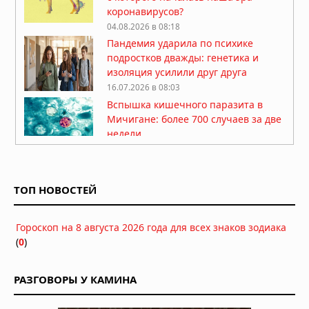
коронавирусов?
04.08.2026 в 08:18
Пандемия ударила по психике
подростков дважды: генетика и
изоляция усилили друг друга
16.07.2026 в 08:03
Вспышка кишечного паразита в
Мичигане: более 700 случаев за две
недели
09.07.2026 в 08:28
Сотрудник Национальных
институтов здравоохранения США
ТОП НОВОСТЕЙ
обвинён в контрабанде вируса оспы
обезьян
04.06.2026 в 15:01
Гороскоп на 8 августа 2026 года для всех знаков зодиака
Эбола может распространиться за
(
0
)
пределы Африки: власти расследуют
случаи в Италии и Бразилии
РАЗГОВОРЫ У КАМИНА
04.06.2026 в 07:23
Google запросил разрешение на