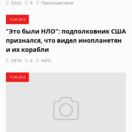
3242
9
Происшествия
15.05.2013
"Это были НЛО": подполковник США
признался, что видел инопланетян
и их корабли
2916
6
НЛО
15.05.2013