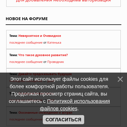
НОВОЕ НА ФОРУМЕ
Тема:
Невероятное и Очевидное
последнее сообщение
от
Катенька
Тема:
Что такое духовное развитие?
последнее сообщение
от
Проводник
Тема:
Давайте предсказывать будущее
Этот сайт использует файлы cookies для
последнее сообщение
от
yater
более комфортной работы пользователя.
Продолжая просмотр страниц сайта, вы
Тема:
Советуем посмотреть
последнее сообщение
от
yater
соглашаетесь с
Политикой использования
файлов cookies
.
Тема:
Осознанные сновидения и астрал
последнее сообщение
от
LOG
СОГЛАСИТЬСЯ