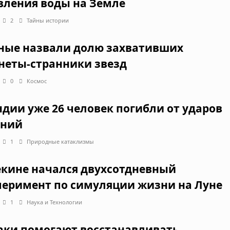
вления воды на Земле
2
Тайны истории
ные назвали долю захвативших
неты-странники звезд
0
Космос
ндии уже 26 человек погибли от ударов
ний
1
Природные катаклизмы
екине начался двухсотдневный
перимент по симуляции жизни на Луне
1
Наука и Технологии
аки помогают восстанавливать