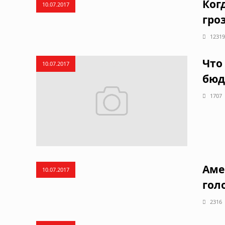
Ког
10.07.2017
гро
12319
Что
10.07.2017
бюд
1707
Аме
10.07.2017
гол
2316