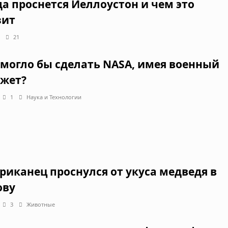
да проснется Йеллоустон и чем это
зит
21
 могло бы сделать NASA, имея военный
жет?
1
Наука и Технологии
риканец проснулся от укуса медведя в
ову
3
Животные