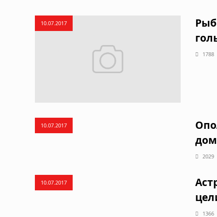
Рыб
10.07.2017
гол
1788
Опо
10.07.2017
дом
2029
Аст
10.07.2017
цел
1366