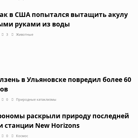
ак в США попытался вытащить акулу
ыми руками из воды
3
Животные
лзень в Ульяновске повредил более 60
ов
0
Природные катаклизмы
рономы раскрыли природу последней
и станции New Horizons
0
Космос