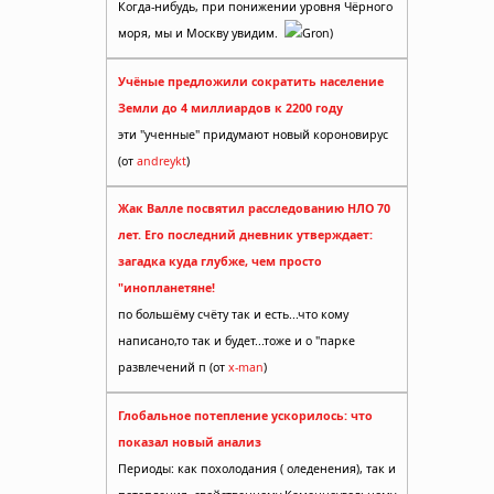
Когда-нибудь, при понижении уровня Чёрного
моря, мы и Москву увидим.
Gron)
Учёные предложили сократить население
Земли до 4 миллиардов к 2200 году
эти "ученные" придумают новый короновирус
(от
andreykt
)
Жак Валле посвятил расследованию НЛО 70
лет. Его последний дневник утверждает:
загадка куда глубже, чем просто
"инопланетяне!
по большёму счёту так и есть...что кому
написано,то так и будет...тоже и о "парке
развлечений п (от
x-man
)
Глобальное потепление ускорилось: что
показал новый анализ
Периоды: как похолодания ( оледенения), так и