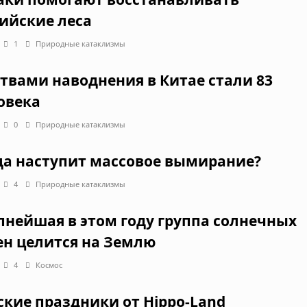
ийские леса
1
Природные катаклизмы
твами наводнения в Китае стали 83
овека
0
Природные катаклизмы
да наступит массовое вымирание?
4
Природные катаклизмы
пнейшая в этом году группа солнечных
ен целится на Землю
4
Космос
ские праздники от Hippo-Land