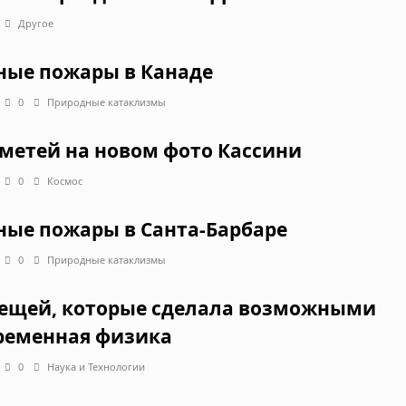
Другое
ные пожары в Канаде
0
Природные катаклизмы
метей на новом фото Кассини
0
Космос
ные пожары в Санта-Барбаре
0
Природные катаклизмы
вещей, которые сделала возможными
ременная физика
0
Наука и Технологии