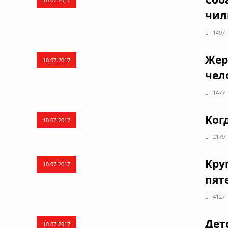
чил
1497
Жер
10.07.2017
чел
1477
Ког
10.07.2017
2179
Кру
10.07.2017
пят
4127
Дет
10.07.2017