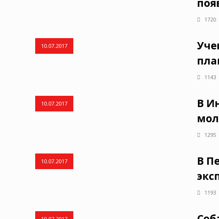
поя
1720
Уче
10.07.2017
пла
1143
В И
10.07.2017
мол
1295
В П
10.07.2017
экс
1193
Соб
10.07.2017