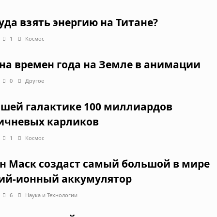
уда взять энергию на Титане?
1
Космос
на времен года на Земле в анимации
0
Другое
ашей галактике 100 миллиардов
ичневых карликов
1
Космос
н Маск создаст самый большой в мире
ий-ионный аккумулятор
6
Наука и Технологии