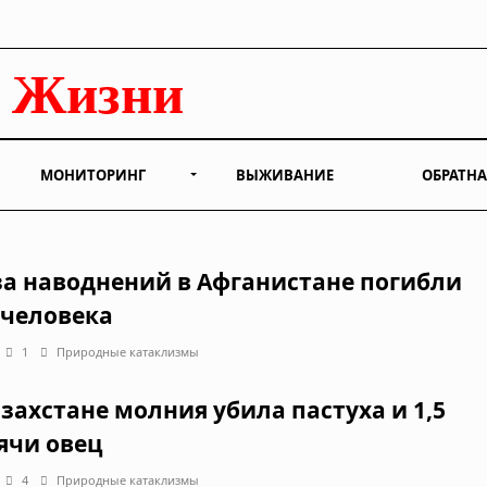
МОНИТОРИНГ
ВЫЖИВАНИЕ
ОБРАТНА
за наводнений в Афганистане погибли
 человека
1
Природные катаклизмы
азахстане молния убила пастуха и 1,5
ячи овец
4
Природные катаклизмы