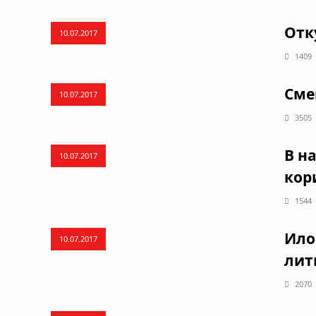
Отк
10.07.2017
1409
Сме
10.07.2017
3505
В н
10.07.2017
кор
1544
Ило
10.07.2017
лит
2070