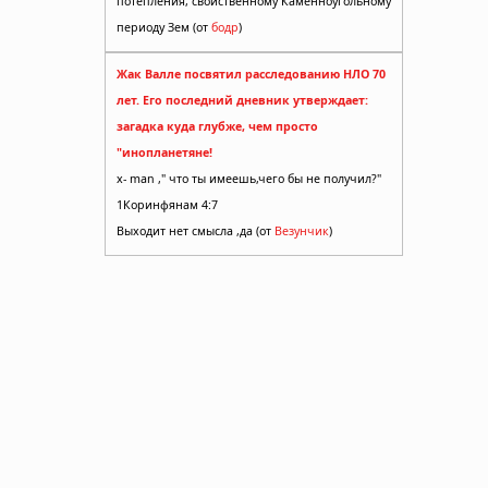
потепления, свойственному Каменноугольному
периоду Зем (от
бодр
)
Жак Валле посвятил расследованию НЛО 70
лет. Его последний дневник утверждает:
загадка куда глубже, чем просто
"инопланетяне!
x- man ," что ты имеешь,чего бы не получил?"
1Коринфянам 4:7
Выходит нет смысла ,да (от
Везунчик
)