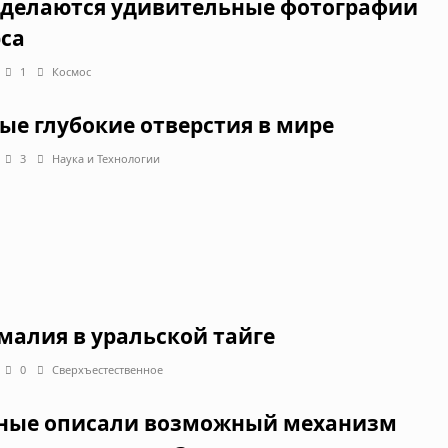
 делаются удивительные фотографии
са
1
Космос
ые глубокие отверстия в мире
3
Наука и Технологии
малия в уральской тайге
0
Сверхъестественное
ные описали возможный механизм