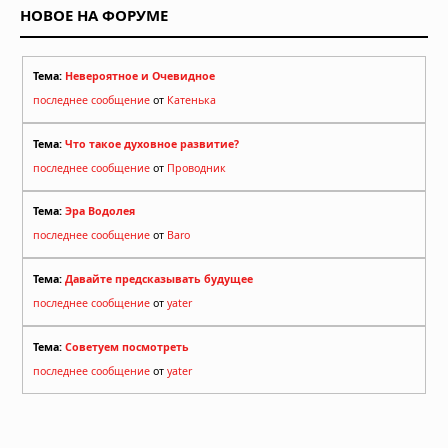
НОВОЕ НА ФОРУМЕ
30.07.2026 в 12:02
Землетрясение в Японии: число
погибших достигло 13, спасатели
Тема:
Невероятное и Очевидное
ищут выживших
последнее сообщение
от
Катенька
29.07.2026 в 13:51
Тема:
Что такое духовное развитие?
последнее сообщение
от
Проводник
Тема:
Эра Водолея
последнее сообщение
от
Baro
Тема:
Давайте предсказывать будущее
последнее сообщение
от
yater
Тема:
Советуем посмотреть
последнее сообщение
от
yater