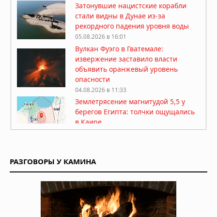
Затонувшие нацистские корабли
стали видны в Дунае из-за
рекордного падения уровня воды
05.08.2026 в 16:01
Вулкан Фуэго в Гватемале:
извержение заставило власти
объявить оранжевый уровень
опасности
04.08.2026 в 11:33
Землетрясение магнитудой 5,5 у
берегов Египта: толчки ощущались
в Каире
03.08.2026 в 06:38
Супертайфун «Дельфин»: пятый
циклон максимальной мощности в
РАЗГОВОРЫ У КАМИНА
2026 году движется к побережью
Восточной Азии
01.08.2026 в 15:17
Землетрясение в Италии: магнитуда
4,7 у Неаполя, повреждения и