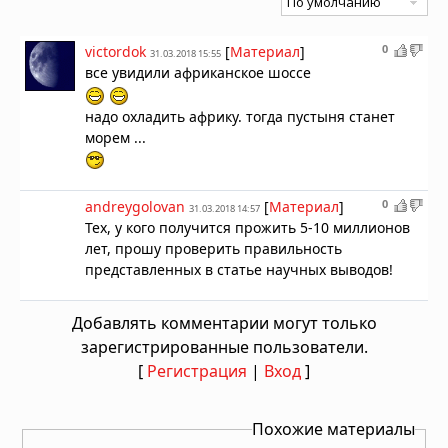
0
victordok
[
Материал
]
31.03.2018 15:55
все увидили африканское шоссе
надо охладить африку. тогда пустыня станет
морем ...
0
andreygolovan
[
Материал
]
31.03.2018 14:57
Тех, у кого получится прожить 5-10 миллионов
лет, прошу проверить правильность
представленных в статье научных выводов!
Добавлять комментарии могут только
зарегистрированные пользователи.
[
Регистрация
|
Вход
]
Похожие материалы