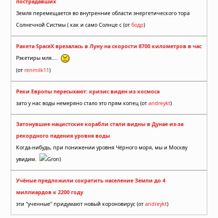
пострадавших
Земля перемещается во внутренние области энергетического тора
Солнечной Систмы ( как и само Солнце с (от
бодр
)
Ракета SpaceX врезалась в Луну на скорости 8700 километров в час
Рэкетиры мля....
(от
renmilk11
)
Реки Европы пересыхают: кризис виден из космоса
зато у нас воды немеряно стало это прям копец (от
andreykt
)
Затонувшие нацистские корабли стали видны в Дунае из-за
рекордного падения уровня воды
Когда-нибудь, при понижении уровня Чёрного моря, мы и Москву
увидим.
Gron)
Учёные предложили сократить население Земли до 4
миллиардов к 2200 году
эти "ученные" придумают новый короновирус (от
andreykt
)