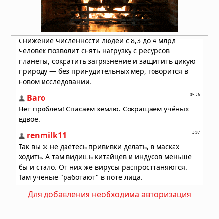
отключения электроэнергии
01.08.2026 в 09:32
Подводный супервулкан Кикай
заполняется свежей магмой: новое
исследование раскрывает механизм
перезарядки гигантских кальдер
01.08.2026 в 08:30
Необычный торнадо ударил по
одному пригороду Чикаго дважды
31.07.2026 в 08:20
Лесные пожары объявлены
«угрозой национальной
безопасности» в Европе, пламя
распространилось на Грецию и
Великобританию
30.07.2026 в 13:57
Бразилию накрыли мощные
Для добавления необходима авторизация
ураганы: пять человек погибли,
тысячи людей не смогли добраться
до дома