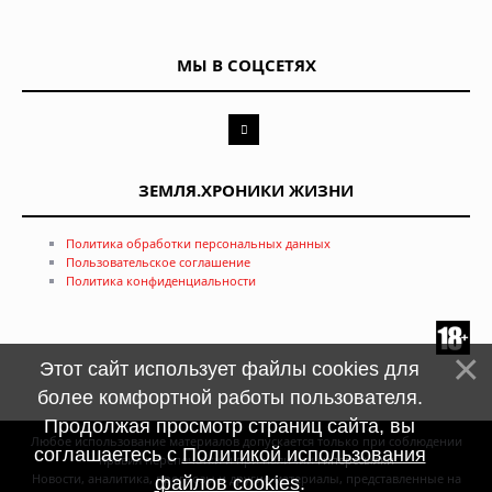
МЫ В СОЦСЕТЯХ
ЗЕМЛЯ.ХРОНИКИ ЖИЗНИ
Политика обработки персональных данных
Пользовательское соглашение
Политика конфиденциальности
Этот сайт использует файлы cookies для
более комфортной работы пользователя.
Продолжая просмотр страниц сайта, вы
Любое использование материалов допускается только при соблюдении
соглашаетесь с
Политикой использования
правил перепечатки и при наличии
гиперссылки
Новости, аналитика, прогнозы и другие материалы, представленные на
файлов cookies
.