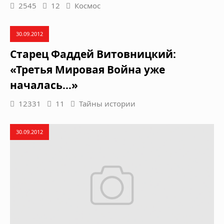
2545
12
Космос
30.09.2012
Старец Фаддей Витовницкий:
«Третья Мировая Война уже
началась…»
12331
11
Тайны истории
30.09.2012