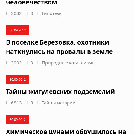
человечеством
2032
0
Гипотезы
30.09.2012
В поселке Березовка, охотники
наткнулись на провалы в земле
3902
9
Природные катаклизмы
30.09.2012
Тайны жигулевских подземелий
6813
3
Тайны истории
30.09.2012
Химическое цунами обрушилось на