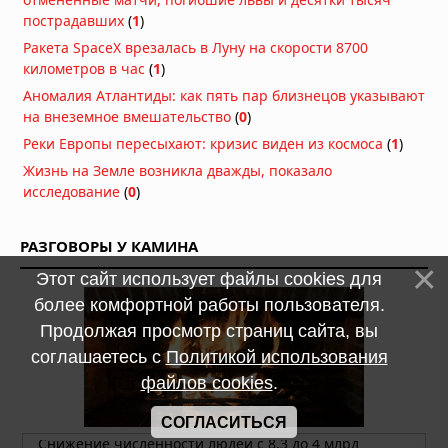
пострадавших
(
1
)
Ракета SpaceX врезалась в Луну на скорости 8700
километров в час
(
1
)
Аномалия Атлантиды: как пять пар близнецов указывают
на внеземное вмешательство
(
0
)
Реки Европы пересыхают: кризис виден из космоса
(
1
)
Жизнь на Земле возникла дважды, показало
исследование
(
0
)
РАЗГОВОРЫ У КАМИНА
Этот сайт использует файлы cookies для
более комфортной работы пользователя.
Продолжая просмотр страниц сайта, вы
соглашаетесь с
Политикой использования
файлов cookies
.
СОГЛАСИТЬСЯ