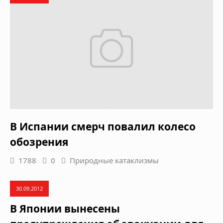
В Испании смерч повалил колесо
обозрения
1788
0
Природные катаклизмы
30.09.2012
В Японии вынесены