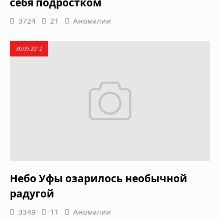
себя подростком
3724
21
Аномалии
30.09.2012
Небо Уфы озарилось необычной
радугой
3349
11
Аномалии