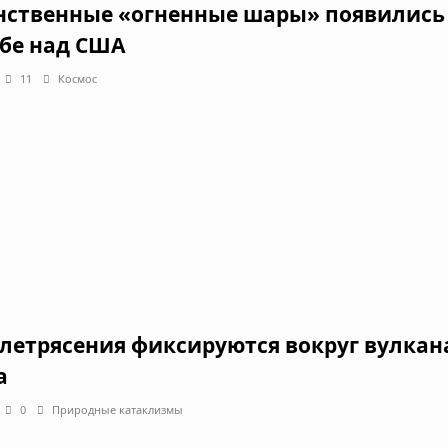
нственные «огненные шары» появились
ебе над США
11
Космос
летрясения фиксируются вокруг вулкан
а
0
Природные катаклизмы