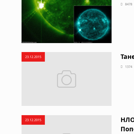
8478
Тан
23.12.2015
1374
НЛО
23.12.2015
Поп