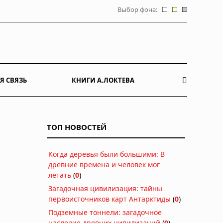
Выбор фона:
Я СВЯЗЬ
КНИГИ А.ЛОКТЕВА
ТОП НОВОСТЕЙ
Когда деревья были большими: В
древние времена и человек мог
летать
(
0
)
Загадочная цивилизация: тайны
первоисточников карт Антарктиды
(
0
)
Подземные тоннели: загадочное
наследие древних цивилизаций
(
0
)