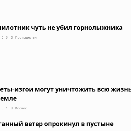
пилотник чуть не убил горнолыжника
3
Происшествия
еты-изгои могут уничтожить всю жизн
Земле
1
Космос
ганный ветер опрокинул в пустыне