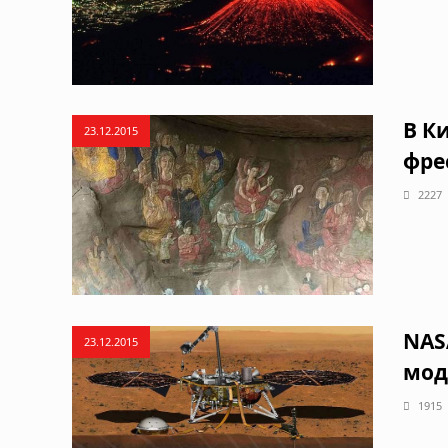
В К
23.12.2015
фре
2227
NAS
23.12.2015
мод
1915