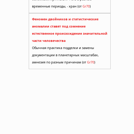
временные периоды, - хран (от
Gr70
)
Феномен двойников и статистические
аномалии ставят под сомнение
естественное происхождение значительной
части человечества
Обычная практика подделки и замены
документации в планетарных масштабах,
амнезия по разным причинам (от
Gr70
)