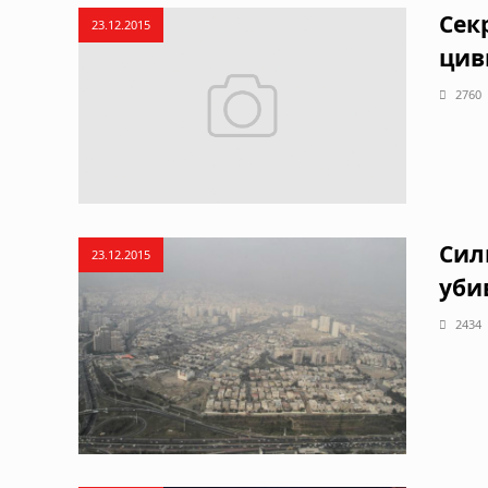
Сек
23.12.2015
цив
2760
Сил
23.12.2015
уби
2434