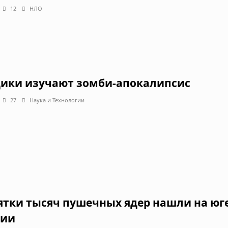
12
НЛО
ики изучают зомби-апокалипсис
27
Наука и Технологии
ятки тысяч пушечных ядер нашли на юг
ии