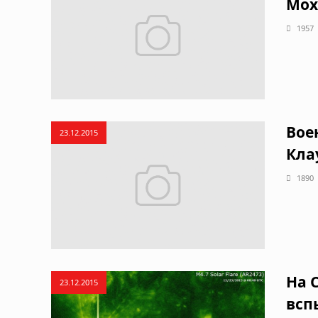
Мох
1957
Вое
23.12.2015
Кла
1890
На 
23.12.2015
всп