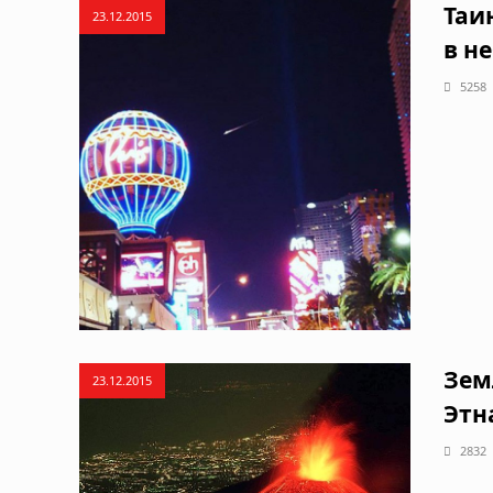
Таи
23.12.2015
в н
5258
Зем
23.12.2015
Этн
2832