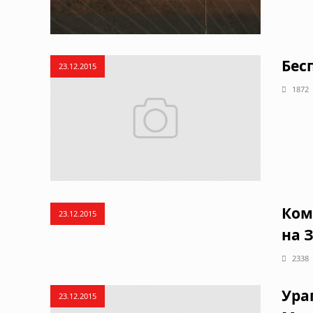
Бес
23.12.2015
1872
Ком
23.12.2015
на 
2338
Ура
23.12.2015