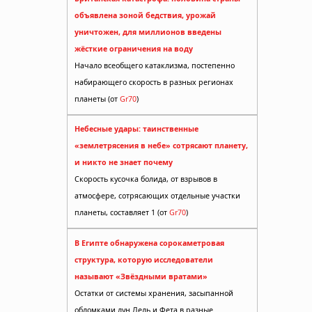
объявлена зоной бедствия, урожай
уничтожен, для миллионов введены
жёсткие ограничения на воду
Начало всеобщего катаклизма, постепенно
набирающего скорость в разных регионах
планеты (от
Gr70
)
Небесные удары: таинственные
«землетрясения в небе» сотрясают планету,
и никто не знает почему
Скорость кусочка болида, от взрывов в
атмосфере, сотрясающих отдельные участки
планеты, составляет 1 (от
Gr70
)
В Египте обнаружена сорокаметровая
структура, которую исследователи
называют «Звёздными вратами»
Остатки от системы хранения, засыпанной
обломками лун Лель и Фета в разные