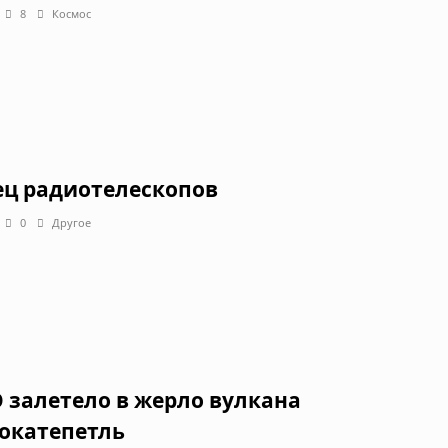
8
Космос
ец радиотелескопов
0
Другое
 залетело в жерло вулкана
окатепетль