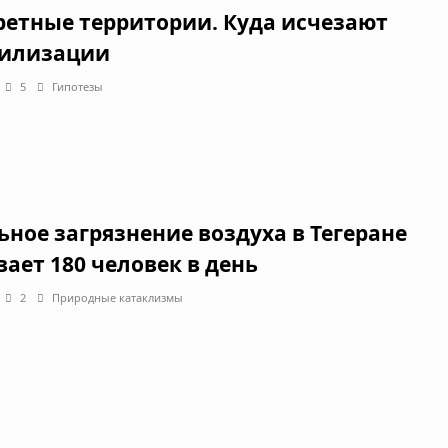
ретные территории. Куда исчезают
илизации
5
Гипотезы
ьное загрязнение воздуха в Тегеране
вает 180 человек в день
2
Природные катаклизмы