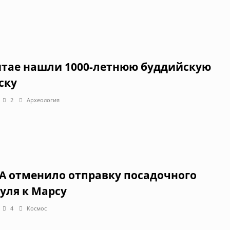
итае нашли 1000-летнюю буддийскую
ску
2
Археология
A отменило отправку посадочного
уля к Марсу
4
Космос