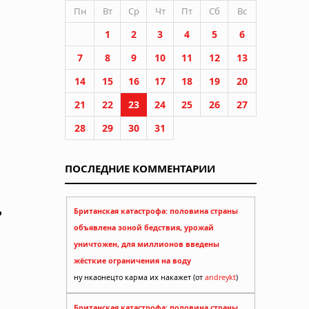
Пн
Вт
Ср
Чт
Пт
Сб
Вс
1
2
3
4
5
6
7
8
9
10
11
12
13
14
15
16
17
18
19
20
21
22
23
24
25
26
27
28
29
30
31
ПОСЛЕДНИЕ КОММЕНТАРИИ
ь
Британская катастрофа: половина страны
объявлена зоной бедствия, урожай
уничтожен, для миллионов введены
жёсткие ограничения на воду
ну нкаонецто карма их накажет (от
andreykt
)
Британская катастрофа: половина страны