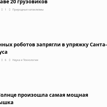
аве 20 грузовиков
1
Природные катаклизмы
нных роботов запрягли в упряжку Санта-
уса
6
Наука и Технологии
Солнце произошла самая мощная
ышка