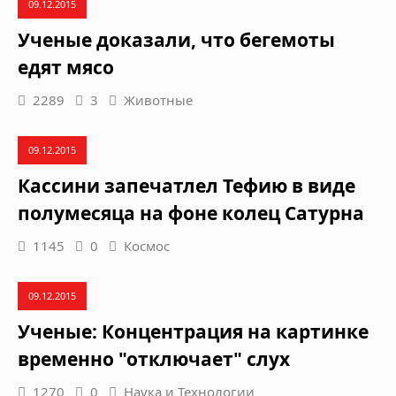
09.12.2015
Ученые доказали, что бегемоты
едят мясо
2289
3
Животные
09.12.2015
Кассини запечатлел Тефию в виде
полумесяца на фоне колец Сатурна
1145
0
Космос
09.12.2015
Ученые: Концентрация на картинке
временно "отключает" слух
1270
0
Наука и Технологии