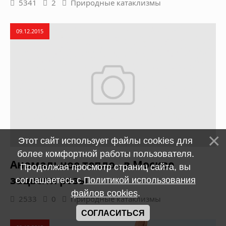
5341
2
Природные катаклизмы
09.12.2015
Этот сайт использует файлы cookies для
более комфортной работы пользователя.
Аномальное тепло - в Москве
Продолжая просмотр страниц сайта, вы
зацвели розы
соглашаетесь с
Политикой использования
файлов cookies
.
2533
0
Природные катаклизмы
СОГЛАСИТЬСЯ