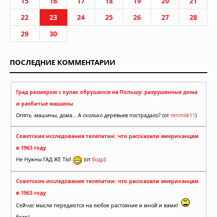
15
16
17
18
19
20
21
22
23
24
25
26
27
28
29
30
ПОСЛЕДНИЕ КОММЕНТАРИИ
Град размером с кулак обрушился на Польшу: разрушенные дома
и разбитые машины
Опять -машины, дома... А сколько деревьев пострадало? (от
renmilk11
)
Советские исследования телепатии: что рассказали американцам
в 1963 году
Не Нужны ГАД ЖЕ ТЫ!
(от
бодр
)
Советские исследования телепатии: что рассказали американцам
в 1963 году
Сейчас мысли передаются на любое растояние и мной и вами!