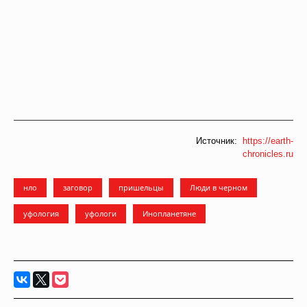
Источник:
https://earth-
chronicles.ru
нло
заговор
пришельцы
Люди в черном
уфология
уфологи
Инопланетяне