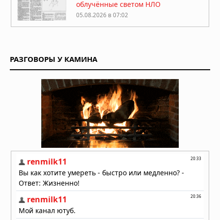
облучённые светом НЛО
05.08.2026 в 07:02
На Луне заметили более 20
гигантских неопознанных объектов
РАЗГОВОРЫ У КАМИНА
05.08.2026 в 06:39
Диск над Гатвиком: пилот сообщил о
«летающей тарелке» на подходе к
аэропорту
03.08.2026 в 15:34
Многомерная реальность: что
предложил Нил Деграсс Тайсон для
объяснения неопознанных явлений
02.08.2026 в 13:42
Римский легионер из света:
загадочная беременность
бразильской учительницы
02.08.2026 в 09:42
НЛО: Они здесь не потому, что
прилетают, а потому что никогда не