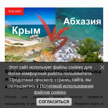
18.06.2020
Этот сайт использует файлы cookies для
Все достопримечательности Крыма
более комфортной работы пользователя.
и Абхазии в уникальном
Продолжая просмотр страниц сайта, вы
автобусном туре
соглашаетесь с
Политикой использования
файлов cookies
.
Отпуск или каникулы всегда хочется провести
СОГЛАСИТЬСЯ
насыщенно, в уютном крае близ моря. Ненужно ехать в