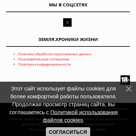
МЫ В СОЦСЕТЯХ
ЗЕМЛЯ.ХРОНИКИ ЖИЗНИ
Политика обработки персональных данных
Пользовательское соглашение
Политика конфиденциальности
Этот сайт использует файлы cookies для
более комфортной работы пользователя.
Продолжая просмотр страниц сайта, вы
Любое использование материалов допускается только при соблюдении
соглашаетесь с
Политикой использования
правил перепечатки и при наличии
гиперссылки
Новости, аналитика, прогнозы и другие материалы, представленные на
файлов cookies
.
данном сайте, не являются офертой или рекомендацией
Все права защищены © Земля. Хроники Жизни,
СОГЛАСИТЬСЯ
2011—2026