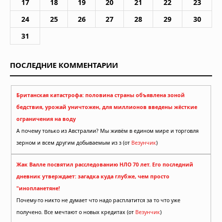
17
18
19
20
21
22
23
24
25
26
27
28
29
30
31
ПОСЛЕДНИЕ КОММЕНТАРИИ
Британская катастрофа: половина страны объявлена зоной
бедствия, урожай уничтожен, для миллионов введены жёсткие
ограничения на воду
А почему только из Австралии? Мы живём в едином мире и торговля
зерном и всем другим добываемым из з (от
Везунчик
)
Жак Валле посвятил расследованию НЛО 70 лет. Его последний
дневник утверждает: загадка куда глубже, чем просто
"инопланетяне!
Почему-то никто не думает что надо расплатится за то что уже
получено. Все мечтают о новых кредитах (от
Везунчик
)