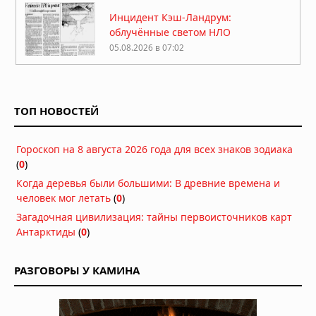
Инцидент Кэш-Ландрум:
облучённые светом НЛО
05.08.2026 в 07:02
На Луне заметили более 20
гигантских неопознанных объектов
ТОП НОВОСТЕЙ
05.08.2026 в 06:39
Диск над Гатвиком: пилот сообщил о
Гороскоп на 8 августа 2026 года для всех знаков зодиака
«летающей тарелке» на подходе к
(
0
)
аэропорту
03.08.2026 в 15:34
Когда деревья были большими: В древние времена и
человек мог летать
Многомерная реальность: что
(
0
)
предложил Нил Деграсс Тайсон для
Загадочная цивилизация: тайны первоисточников карт
объяснения неопознанных явлений
Антарктиды
(
0
)
02.08.2026 в 13:42
Римский легионер из света:
РАЗГОВОРЫ У КАМИНА
загадочная беременность
бразильской учительницы
02.08.2026 в 09:42