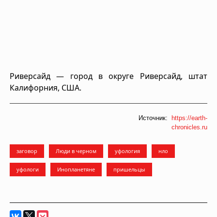
Риверсайд — город в округе Риверсайд, штат
Калифорния, США.
Источник:
https://earth-
chronicles.ru
заговор
Люди в черном
уфология
нло
уфологи
Инопланетяне
пришельцы