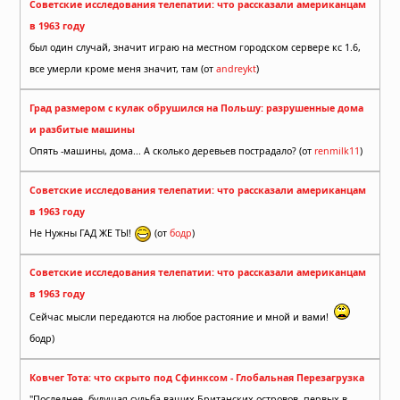
Советские исследования телепатии: что рассказали американцам
в 1963 году
был один случай, значит играю на местном городском сервере кс 1.6,
все умерли кроме меня значит, там (от
andreykt
)
Град размером с кулак обрушился на Польшу: разрушенные дома
и разбитые машины
Опять -машины, дома... А сколько деревьев пострадало? (от
renmilk11
)
Советские исследования телепатии: что рассказали американцам
в 1963 году
Не Нужны ГАД ЖЕ ТЫ!
(от
бодр
)
Советские исследования телепатии: что рассказали американцам
в 1963 году
Сейчас мысли передаются на любое растояние и мной и вами!
бодр)
Ковчег Тота: что скрыто под Сфинксом - Глобальная Перезагрузка
"Последнее, будущая судьба ваших Британских островов, первых в