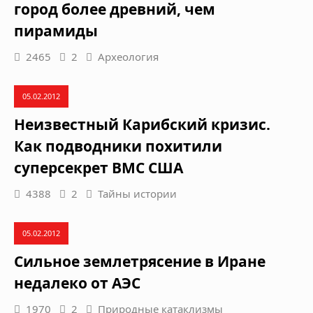
город более древний, чем
пирамиды
2465
2
Археология
05.02.2012
Неизвестный Карибский кризис.
Как подводники похитили
суперсекрет ВМС США
4388
2
Тайны истории
05.02.2012
Сильное землетрясение в Иране
недалеко от АЭС
1970
2
Природные катаклизмы