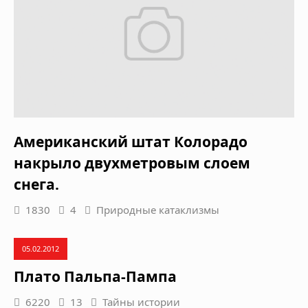
Американский штат Колорадо
накрыло двухметровым слоем
снега.
1830
4
Природные катаклизмы
05.02.2012
Плато Пальпа-Пампа
6220
13
Тайны истории