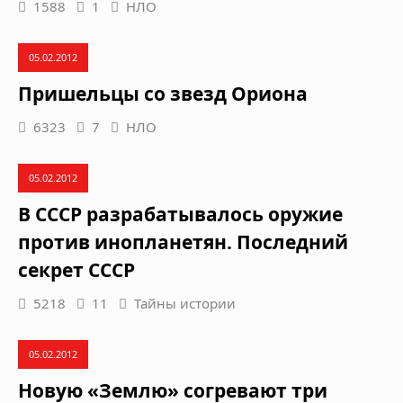
1588
1
НЛО
05.02.2012
Пришельцы со звезд Ориона
6323
7
НЛО
05.02.2012
В СССР разрабатывалось оружие
против инопланетян. Последний
секрет СССР
5218
11
Тайны истории
05.02.2012
Новую «Землю» согревают три