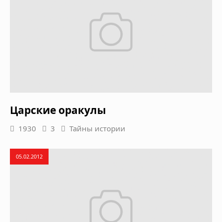
Царские оракулы
1930
3
Тайны истории
05.02.2012