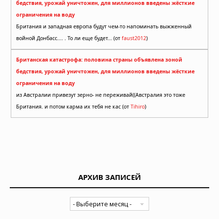
бедствия, урожай уничтожен, для миллионов введены жёсткие
ограничения на воду
Британия и западная европа будут чем-то напоминать выжженный
войной Донбасс.... . То ли еще будет... (от
faust2012
)
Британская катастрофа: половина страны объявлена зоной
бедствия, урожай уничтожен, для миллионов введены жёсткие
ограничения на воду
из Австралии привезут зерно- не переживай((Австралия это тоже
Британия. и потом карма их тебя не кас (от
Tihiro
)
АРХИВ ЗАПИСЕЙ