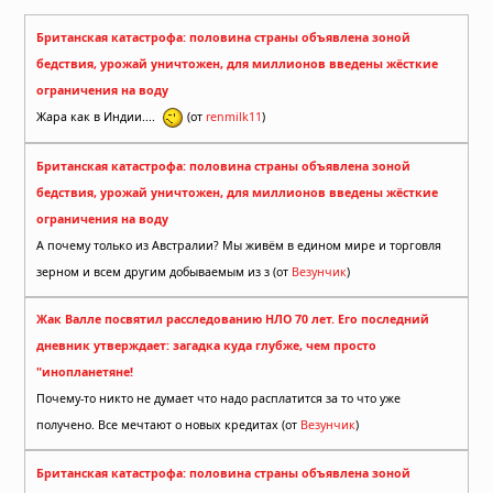
Британская катастрофа: половина страны объявлена зоной
бедствия, урожай уничтожен, для миллионов введены жёсткие
ограничения на воду
Жара как в Индии....
(от
renmilk11
)
Британская катастрофа: половина страны объявлена зоной
бедствия, урожай уничтожен, для миллионов введены жёсткие
ограничения на воду
А почему только из Австралии? Мы живём в едином мире и торговля
зерном и всем другим добываемым из з (от
Везунчик
)
Жак Валле посвятил расследованию НЛО 70 лет. Его последний
дневник утверждает: загадка куда глубже, чем просто
"инопланетяне!
Почему-то никто не думает что надо расплатится за то что уже
получено. Все мечтают о новых кредитах (от
Везунчик
)
Британская катастрофа: половина страны объявлена зоной