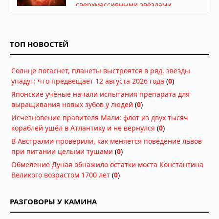
сверхмассивными звёздами
Сегодня в 07:30
Марсоход Perseverance нашёл
органический углерод под
ТОП НОВОСТЕЙ
поверхностью Марса
07.08.2026 в 08:26
Солнце погаснет, планеты выстроятся в ряд, звёзды
На Солнце нашли вихри,
упадут: что предвещает 12 августа 2026 года
объясняющие его загадочное
(
0
)
поведение
Японские учёные начали испытания препарата для
06.08.2026 в 09:26
выращивания новых зубов у людей
(
0
)
Исчезновение правителя Мали: флот из двух тысяч
Ракета SpaceX врезалась в Луну на
кораблей ушёл в Атлантику и не вернулся
(
0
)
скорости 8700 километров в час
В Австралии проверили, как меняется поведение львов
06.08.2026 в 09:00
при питании целыми тушами
(
0
)
Атмосфера Плутона сжалась на 16
Обмеление Дуная обнажило остатки моста Константина
процентов
Великого возрастом 1700 лет
(
0
)
06.08.2026 в 08:13
РАЗГОВОРЫ У КАМИНА
Куда исчезла вода на Марсе: два
ответа на главную загадку Красной