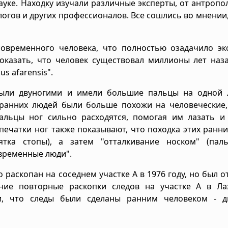
уке. Находку изучали различные эксперты, от антропо
огов и других профессионалов. Все сошлись во мнении,
временного человека, что полностью озадачило экс
доказать, что человек существовал миллионы лет наз
s afarensis".
 были двуногими и имели большие пальцы на одной 
 ранних людей были больше похожи на человеческие,
альцы ног сильно расходятся, помогая им лазать и 
печатки ног также показывают, что походка этих ранн
ятка стопы), а затем "отталкивание носком" (пал
современные люди".
раскопан на соседнем участке А в 1976 году, но был о
вние повторные раскопки следов на участке А в Ла
и, что следы были сделаны ранним человеком - д