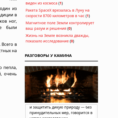
виден из космоса
(
1
)
один из
Ракета SpaceX врезалась в Луну на
едиции в
скорости 8700 километров в час
(
1
)
ков ног,
Магнитное поле Земли контролирует
ые были
ваш разум и решения
(
0
)
Жизнь на Земле возникла дважды,
показало исследование
(
0
)
 Всего в
стных на
РАЗГОВОРЫ У КАМИНА
о пепла,
й, очень