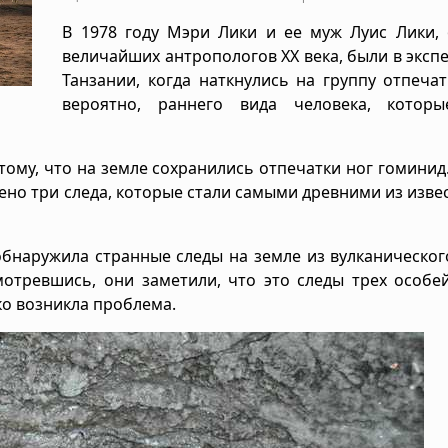
В 1978 году Мэри Лики и ее муж Луис Лики, 
величайших антропологов XX века, были в эксп
Танзании, когда наткнулись на группу отпечат
вероятно, раннего вида человека, котор
тому, что на земле сохранились отпечатки ног гоминид.
ено три следа, которые стали самыми древними из изве
обнаружила странные следы на земле из вулканическог
отревшись, они заметили, что это следы трех особе
ко возникла проблема.