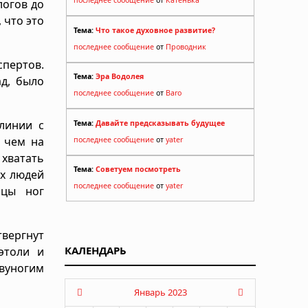
последнее сообщение
от
Катенька
логов до
 что это
Тема:
Что такое духовное развитие?
последнее сообщение
от
Проводник
пертов.
Тема:
Эра Водолея
ад, было
последнее сообщение
от
Baro
линии с
Тема:
Давайте предсказывать будущее
 чем на
последнее сообщение
от
yater
хватать
Тема:
Советуем посмотреть
их людей
последнее сообщение
от
yater
ьцы ног
твергнут
КАЛЕНДАРЬ
этоли и
вуногим
Январь 2023