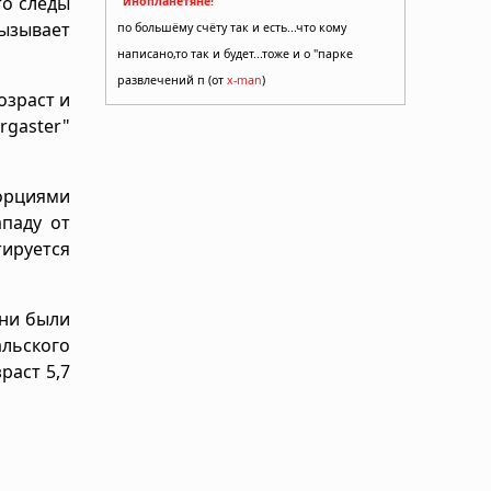
то следы
"инопланетяне!
вызывает
по большёму счёту так и есть...что кому
написано,то так и будет...тоже и о "парке
развлечений п (от
x-man
)
озраст и
rgaster"
порциями
паду от
тируется
они были
льского
раст 5,7