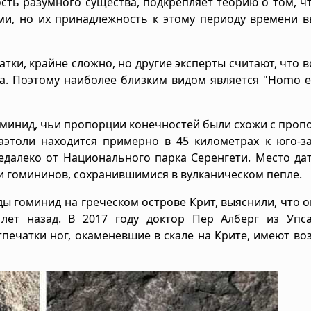
сть разумного существа, подкрепляет теорию о том, ч
ми, но их принадлежность к этому периоду времени 
тки, крайне сложно, но другие эксперты считают, что в
а. Поэтому наиболее близким видом является "Homo e
гоминид, чьи пропорции конечностей были схожи с про
этоли находится примерно в 45 километрах к юго-за
едалеко от Национального парка Серенгети. Место да
и гомининов, сохранившимися в вулканическом пепле.
ды гоминид на греческом острове Крит, выяснили, что 
лет назад. В 2017 году доктор Пер Алберг из Упса
тпечатки ног, окаменевшие в скале на Крите, имеют воз