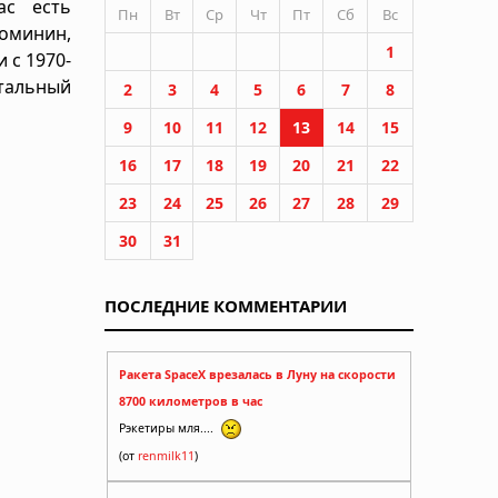
ас есть
Пн
Вт
Ср
Чт
Пт
Сб
Вс
оминин,
1
 с 1970-
тальный
2
3
4
5
6
7
8
9
10
11
12
13
14
15
16
17
18
19
20
21
22
23
24
25
26
27
28
29
30
31
ПОСЛЕДНИЕ КОММЕНТАРИИ
Ракета SpaceX врезалась в Луну на скорости
8700 километров в час
Рэкетиры мля....
(от
renmilk11
)