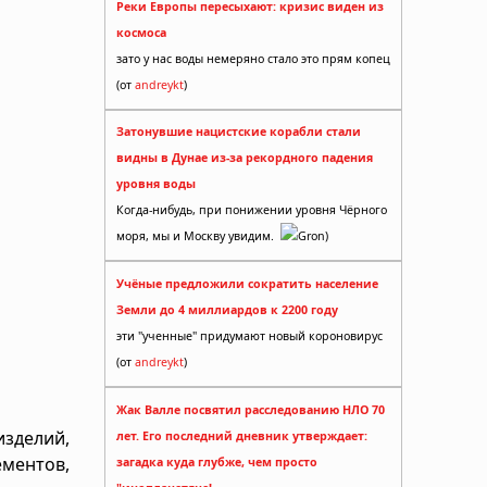
Реки Европы пересыхают: кризис виден из
космоса
зато у нас воды немеряно стало это прям копец
(от
andreykt
)
Затонувшие нацистские корабли стали
видны в Дунае из-за рекордного падения
уровня воды
Когда-нибудь, при понижении уровня Чёрного
моря, мы и Москву увидим.
Gron)
Учёные предложили сократить население
Земли до 4 миллиардов к 2200 году
эти "ученные" придумают новый короновирус
(от
andreykt
)
Жак Валле посвятил расследованию НЛО 70
зделий,
лет. Его последний дневник утверждает:
ементов,
загадка куда глубже, чем просто