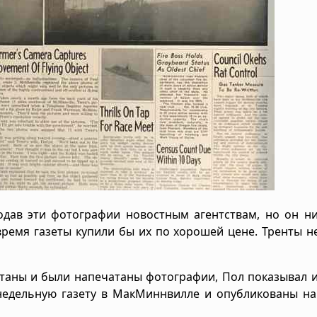
одав эти фотографии новостным агентствам, но он н
 время газеты купили бы их по хорошей цене. Тренты н
отаны и были напечатаны фотографии, Пол показывал 
недельную газету в МакМиннвилле и опубликованы на