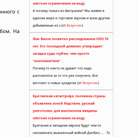
жёсткие ограничения на воду
анного с
А почему только из Австралии? Мы живём в
едином мире и торговля зерном и всем другим
добываемым из з (от
Везунчик
)
бом. На
Жак Валле посвятил расследованию НЛО 70
лет. Его последний дневник утверждает:
загадка куда глубже, чем просто
"инопланетяне!
Почему-то никто не думает что надо
расплатится за то что уже получено. Все
мечтают о новых кредитах (от
Везунчик
)
Британская катастрофа: половина страны
объявлена зоной бедствия, урожай
уничтожен, для миллионов введены
жёсткие ограничения на воду
Британия и западная европа будут чем-то
напоминать выжженный войной Донбасс.... . То