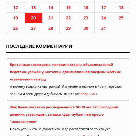
12
13
14
15
16
17
18
19
20
21
22
23
24
25
26
27
28
29
30
31
ПОСЛЕДНИЕ КОММЕНТАРИИ
Британская катастрофа: половина страны объявлена зоной
бедствия, урожай уничтожен, для миллионов введены жёсткие
ограничения на воду
А почему только из Австралии? Мы живём в едином мире и торговля
зерном и всем другим добываемым из з (от
Везунчик
)
Жак Валле посвятил расследованию НЛО 70 лет. Его последний
дневник утверждает: загадка куда глубже, чем просто
"инопланетяне!
Почему-то никто не думает что надо расплатится за то что уже