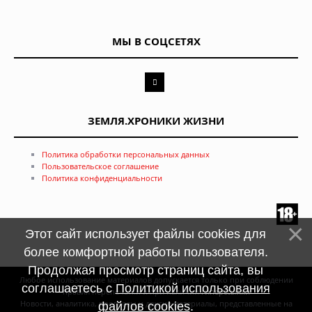
МЫ В СОЦСЕТЯХ
ЗЕМЛЯ.ХРОНИКИ ЖИЗНИ
Политика обработки персональных данных
Пользовательское соглашение
Политика конфиденциальности
Этот сайт использует файлы cookies для
более комфортной работы пользователя.
Продолжая просмотр страниц сайта, вы
Любое использование материалов допускается только при соблюдении
соглашаетесь с
Политикой использования
правил перепечатки и при наличии
гиперссылки
Новости, аналитика, прогнозы и другие материалы, представленные на
файлов cookies
.