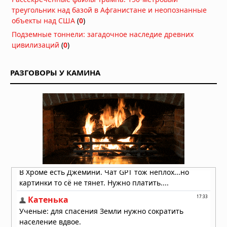
тысячелетние фигурки птиц
треугольник над базой в Афганистане и неопознанные
размером с ноготь
объекты над США
(
0
)
04.08.2026 в 08:30
Подземные тоннели: загадочное наследие древних
цивилизаций
(
0
)
Двухуровневая "гробница гигантов"
обнаружена в Сардинии
04.08.2026 в 08:27
РАЗГОВОРЫ У КАМИНА
Следы гигантов: 1,4-
миллионнолетние следы
раскрывают гигантского
родственника человека
04.08.2026 в 08:21
Бивень в черепе: загадочная
травма моржа, обнаруженная в
Арктике
03.08.2026 в 08:00