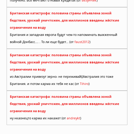
получено. Все мечтают о новых кредитах (от
Везунчик
)
Британская катастрофа: половина страны объявлена зоной
бедствия, урожай уничтожен, для миллионов введены жёсткие
ограничения на воду
Британия и западная европа будут чем-то напоминать выжженный
войной Донбасс.... . То ли еще будет... (от
faust2012
)
Британская катастрофа: половина страны объявлена зоной
бедствия, урожай уничтожен, для миллионов введены жёсткие
ограничения на воду
из Австралии привезут зерно- не переживай((Австралия это тоже
Британия. и потом карма их тебя не кас (от
Tihiro
)
Британская катастрофа: половина страны объявлена зоной
бедствия, урожай уничтожен, для миллионов введены жёсткие
ограничения на воду
ну нкаонецто карма их накажет (от
andreykt
)