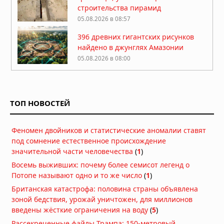
строительства пирамид
05.08.2026 в 08:57
396 древних гигантских рисунков
найдено в джунглях Амазонии
05.08.2026 в 08:00
Гробница китайского императора,
правившего 27 дней: 2 миллиона
монет и килограммы золота
ТОП НОВОСТЕЙ
05.08.2026 в 06:57
В Аргентине обнаружено «идеально
Феномен двойников и статистические аномалии ставят
сохранившееся» яйцо динозавра
под сомнение естественное происхождение
возрастом 70 миллионов лет
значительной части человечества
(
1
)
05.08.2026 в 06:49
Восемь выживших: почему более семисот легенд о
Погребённые гиганты Бретани:
Потопе называют одно и то же число
сканирование земли выявило
(
1
)
скрытые каменные фигуры внутри
Британская катастрофа: половина страны объявлена
6000-летних курганов
зоной бедствия, урожай уничтожен, для миллионов
04.08.2026 в 08:49
введены жёсткие ограничения на воду
(
5
)
Миниатюрные шедевры: 40-
Рассекреченные файлы Трампа: 150-метровый