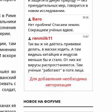
: в Риме
чальники
олнение
ерии.
дии, там
о мнению
И вскоре
ошёл во
иванский
Для добавления необходима
оевать с
авторизация
солдат,
НОВОЕ НА ФОРУМЕ
ранах её
десятого