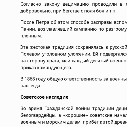
Согласно закону децимацию проводили в с
добровольно, при бегстве с поля боя и т.п.
После Петра об этом способе расправы вспомн
Панин, возглавлявший кампанию по разгрому
пленным.
Эта жестокая традиция сохранялась в русской
Полевом уголовном уложении. Ей подвергалс
на сторону врага, или каждый десятый военн
приказ командующего.
В 1868 году общую ответственность за военные
навсегда.
Советское наследие
Во время Гражданской войны традиции деци
белогвардейцы, а «хорошие» советские нача
военным и морским делам, прибёг к этой древн