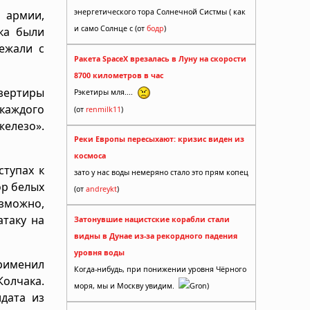
энергетического тора Солнечной Систмы ( как
 армии,
и само Солнце с (от
бодр
)
ка были
ежали с
Ракета SpaceX врезалась в Луну на скорости
8700 километров в час
езертиры
Рэкетиры мля....
 каждого
(от
renmilk11
)
железо».
Реки Европы пересыхают: кризис виден из
космоса
ступах к
зато у нас воды немеряно стало это прям копец
ор белых
(от
andreykt
)
озможно,
атаку на
Затонувшие нацистские корабли стали
видны в Дунае из-за рекордного падения
уровня воды
применил
Когда-нибудь, при понижении уровня Чёрного
Колчака.
моря, мы и Москву увидим.
Gron)
дата из