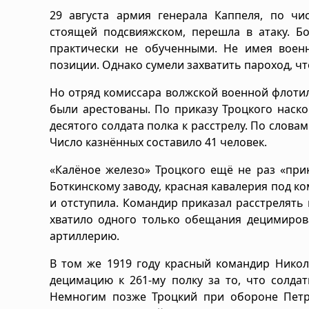
29 августа армия генерала Каппеля, по ч
стоящей подсвияжском, перешла в атаку. Б
практически не обученными. Не имея воен
позиции. Однако сумели захватить пароход, чт
Но отряд комиссара волжской военной флоти
были арестованы. По приказу Троцкого наск
десятого солдата полка к расстрелу. По слова
Число казнённых составило 41 человек.
«Калёное железо» Троцкого ещё не раз «прик
Боткинскому заводу, красная кавалерия под к
и отступила. Командир приказал расстрелять 
хватило одного только обещания децимирова
артиллерию.
В том же 1919 году красный командир Никол
децимацию к 261-му полку за то, что солда
Немногим позже Троцкий при обороне Петро