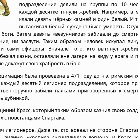
подразделение делили на группы по 10 чел
каждой десятке тянули жребий. Например, в 
клали девять чёрных камней и один белый. И т
вытаскивал белый, суждено было умереть. Ос
 боги. Затем девять «везунчиков» забивали до смерт
ние, ни заслуги. Таким образом человек искупал вин
и сами офицеры. Вначале того, кто вытянул жребий
збежал казни, оставляли вне лагеря на виду у врага и 
не докажут свою храбрость в бою.
ецимация была проведена в 471 году до н.э. римским 
 каждый десятый легионер подразделения, которое п
твенноручно забили палками приговорённых к смерт
ть дубинкой.
ний Красс, который таким образом казнил своих солда
х с повстанцами Спартака.
ч легионеров. Даже те, кто воевал на стороне Спарта
 видимо, укрепила дисциплину в легионе, и Красс, 