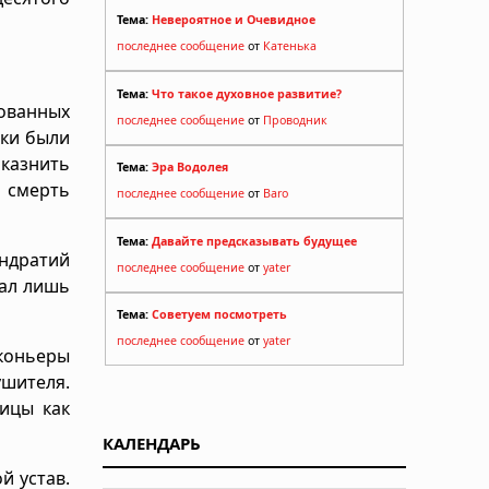
Тема:
Невероятное и Очевидное
последнее сообщение
от
Катенька
Тема:
Что такое духовное развитие?
рованных
последнее сообщение
от
Проводник
ики были
 казнить
Тема:
Эра Водолея
 смерть
последнее сообщение
от
Baro
Тема:
Давайте предсказывать будущее
ндратий
последнее сообщение
от
yater
пал лишь
Тема:
Советуем посмотреть
последнее сообщение
от
yater
коньеры
ушителя.
ицы как
КАЛЕНДАРЬ
й устав.