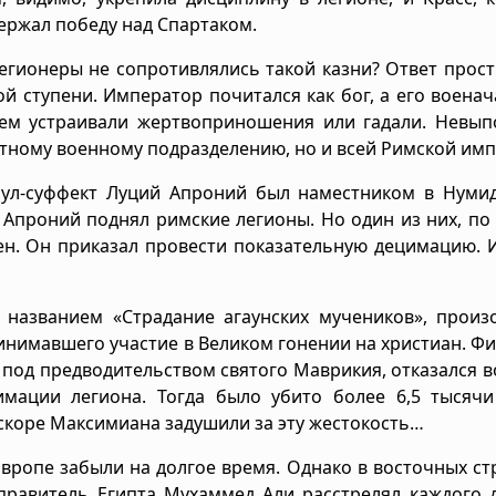
держал победу над Спартаком.
егионеры не сопротивлялись такой казни? Ответ прост
ой ступени. Император почитался как бог, а его воена
оем устраивали жертвоприношения или гадали. Невып
етному военному подразделению, но и всей Римской имп
онсул-суффект Луций Апроний был наместником в Нуми
 Апроний поднял римские легионы. Но один из них, п
ден. Он приказал провести показательную децимацию. 
 названием «Страдание агаунских мучеников», произ
нимавшего участие в Великом гонении на христиан. Ф
 под предводительством святого Маврикия, отказался в
мации легиона. Тогда было убито более 6,5 тысячи 
вскоре Максимиана задушили за эту жестокость…
Европе забыли на долгое время. Однако в восточных ст
у правитель Египта Мухаммед Али расстрелял каждого 