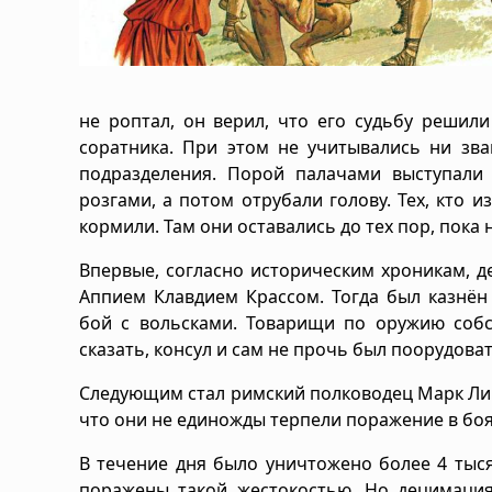
не роптал, он верил, что его судьбу решили
соратника. При этом не учитывались ни зва
подразделения. Порой палачами выступали 
розгами, а потом отрубали голову. Тех, кто и
кормили. Там они оставались до тех пор, пока 
Впервые, согласно историческим хроникам, д
Аппием Клавдием Крассом. Тогда был казнён
бой с вольсками. Товарищи по оружию собс
сказать, консул и сам не прочь был поорудова
Следующим стал римский полководец Марк Лици
что они не единожды терпели поражение в боя
В течение дня было уничтожено более 4 тыся
поражены такой жестокостью. Но децимация,