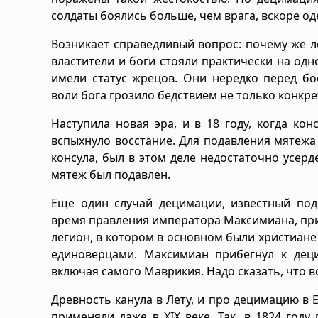
солдаты боялись больше, чем врага, вскоре о
Возникает справедливый вопрос: почему же л
властители и боги стояли практически на одн
имели статус жрецов. Они нередко перед б
воли бога грозило бедствием не только конкр
Наступила новая эра, и в 18 году, когда к
вспыхнуло восстание. Для подавления мятежа
консула, был в этом деле недостаточно усер
мятеж был подавлен.
Ещё один случай децимации, известный под
время правления императора Максимиана, при
легион, в котором в основном были христиане
единоверцами. Максимиан прибегнул к деци
включая самого Маврикия. Надо сказать, что 
Древность канула в Лету, и про децимацию в 
применяли даже в XIX веке. Так, в 1824 год