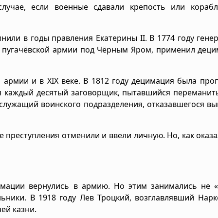
лучае, если военные сдавали крепость или корабл
или в годы правления Екатерины II. В 1774 году гене
 пугачёвской армии под Чёрным Яром, применил деци
 армии и в XIX веке. В 1812 году децимация была про
я каждый десятый заговорщик, пытавшийся переманит
ослужащий воинского подразделения, отказавшегося в
 преступления отменили и ввели личную. Но, как оказа
мации вернулись в армию. Но этим занимались не «
льники. В 1918 году Лев Троцкий, возглавлявший Нар
ей казни.