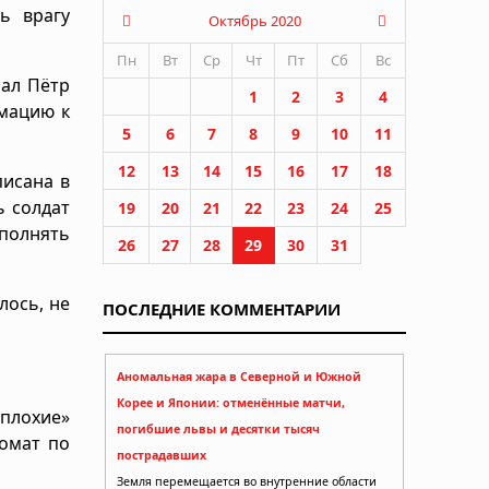
ь врагу
Октябрь 2020
Пн
Вт
Ср
Чт
Пт
Сб
Вс
рал Пётр
1
2
3
4
мацию к
5
6
7
8
9
10
11
12
13
14
15
16
17
18
писана в
ь солдат
19
20
21
22
23
24
25
ыполнять
26
27
28
29
30
31
лось, не
ПОСЛЕДНИЕ КОММЕНТАРИИ
Аномальная жара в Северной и Южной
Корее и Японии: отменённые матчи,
плохие»
погибшие львы и десятки тысяч
комат по
пострадавших
Земля перемещается во внутренние области