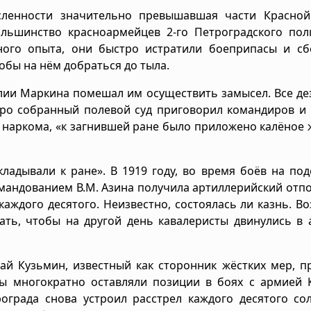
исленности значительно превышавшая части Красной
ольшинство красноармейцев 2-го Петроградского пол
ного опыта, они быстро истратили боеприпасы и сб
обы на нём добраться до тыла.
лии Маркина помешал им осуществить замысел. Все д
оро собранный полевой суд приговорил командиров и
м наркома, «к загнившей ране было приложено калёное 
ладывали к ране». В 1919 году, во время боёв на под
омандованием В.М. Азина получила артиллерийский отп
каждого десятого. Неизвестно, состоялась ли казнь. В
ть, чтобы на другой день кавалеристы двинулись в 
ай Кузьмин, известный как сторонник жёстких мер, 
ты многократно оставляли позиции в боях с армией 
града снова устроил расстрел каждого десятого сол