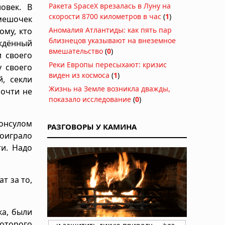
Ракета SpaceX врезалась в Луну на
овек. В
скорости 8700 километров в час
(
1
)
мешочек
Аномалия Атлантиды: как пять пар
ому, кто
близнецов указывают на внеземное
уждённый
вмешательство
(
0
)
и своего
Реки Европы пересыхают: кризис
у своего
виден из космоса
(
1
)
, секли
Жизнь на Земле возникла дважды,
почти не
показало исследование
(
0
)
консулом
РАЗГОВОРЫ У КАМИНА
роиграло
и. Надо
т за то,
ка, были
которого