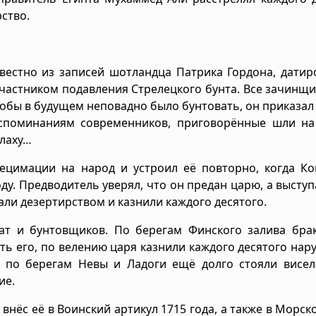
рство.
звестно из записей шотландца Патрика Гордона, дати
участником подавления Стрелецкого бунта. Все зачинщ
тобы в будущем неповадно было бунтовать, он приказал
оспоминаниям современников, приговорённые шли на
плаху…
ецимации на народ и устроил её повторно, когда Ко
оду. Предводитель уверял, что он предан царю, а высту
тали дезертирством и казнили каждого десятого.
ат и бунтовщиков. По берегам Финского залива бра
ть его, по велению царя казнили каждого десятого нар
, по берегам Невы и Ладоги ещё долго стояли висел
ие.
внёс её в Воинский артикул 1715 года, а также в Морско