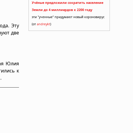
Учёные предложили сократить население
Земли до 4 миллиардов к 2200 году
эти "ученные" придумают новый короновирус
(от
andreykt
)
ода. Эту
вуют две
Гая Юлия
тились к
.