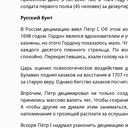
солдата первого полка (45 человек) за дезерти
Русский бунт
В России децимацию ввёл Пётр I. Об этом и
1698 годом. Гордон являлся вдохновителем и 
казнены, но этого Гордону показалось мало. Ч
каждого десятого пленного стрельца. По в
спокойно. Перекрестившись, клали голову на 
Царь оценил психологическое воздействие д
Булавин поднял казаков на восстание в 1707 г
за старую веру. Однако бегство казаков посчи
Впрочем, Пётр децимировал не только солд
принялись массово валить лес. Чтобы сохрани
А чтобы другие не думали этим заниматься
напоминание о грозящей расплате за ослушан
Вскоре Пётр I надумал узаконить децимацию и 