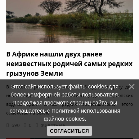
В Африке нашли двух ранее
неизвестных родичей самых редких
грызунов Земли
Этот сайт использует файлы cookies для
В бассейне реки Конго зоологи обнаружили сразу два
более комфортной работы пользователя.
новых вида грызунов – близких родичей эфиопских
Продолжая просмотр страниц сайта, вы
водных крыс, самых редких представителей этого
соглашаетесь с
Политикой использования
семейства на Земле.
файлов cookies
.
690
0
Животные
СОГЛАСИТЬСЯ