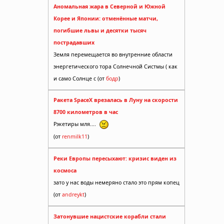
Аномальная жара в Северной и Южной
Корее и Японии: отменённые матчи,
погибшие львы и десятки тысяч
пострадавших
Земля перемещается во внутренние области
энергетического тора Солнечной Систмы ( как
и само Солнце с (от
бодр
)
Ракета SpaceX врезалась в Луну на скорости
8700 километров в час
Рэкетиры мля....
(от
renmilk11
)
Реки Европы пересыхают: кризис виден из
космоса
зато у нас воды немеряно стало это прям копец
(от
andreykt
)
Затонувшие нацистские корабли стали