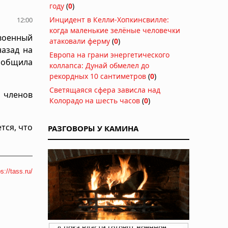
году
(
0
)
Инцидент в Келли-Хопкинсвилле:
12:00
когда маленькие зелёные человечки
военный
атаковали ферму
(
0
)
назад на
Европа на грани энергетического
сообщила
коллапса: Дунай обмелел до
рекордных 10 сантиметров
(
0
)
Светящаяся сфера зависла над
0 членов
Колорадо на шесть часов
(
0
)
тся, что
РАЗГОВОРЫ У КАМИНА
ps://tass.ru/