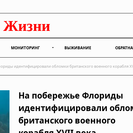
МОНИТОРИНГ
ВЫЖИВАНИЕ
ОБРАТНА
ориды идентифицировали обломки британского военного корабля XVI
На побережье Флориды
идентифицировали обло
британского военного
корабля XVII века