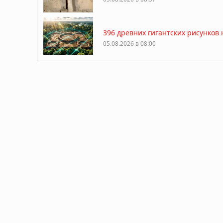
396 древних гигантских рисунков
05.08.2026 в 08:00
Гробница китайского императора,
05.08.2026 в 06:57
В Аргентине обнаружено «идеаль
05.08.2026 в 06:49
Погребённые гиганты Бретани: с
летних курганов
04.08.2026 в 08:49
Миниатюрные шедевры: 40-тысяче
04.08.2026 в 08:30