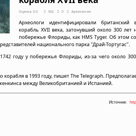
Оценка: 0.0
562
0
Археология
Археологи идентифицировали британский 
корабль XVII века, затонувший около 300 лет 
побережье Флориды, как HMS Tyger. Об этом 
 представителей национального парка "Драй-Тортугас".
 1742 году у побережья Флориды, из-за чего около 30
орабля в 1993 году, пишет The Telegraph. Предполагае
Дженкинса между Великобританией и Испанией.
Источник:
htt