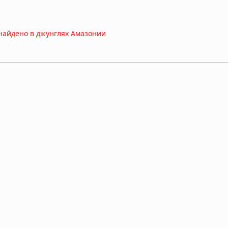
 найдено в джунглях Амазонии
 правившего 27 дней: 2 миллиона монет и килограммы золота
но сохранившееся» яйцо динозавра возрастом 70 миллионов ле
канирование земли выявило скрытые каменные фигуры внутри 
летние фигурки птиц размером с ноготь