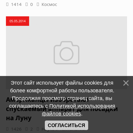
1414
0
Космос
05.05.2014
Этот сайт использует файлы cookies для
более комфортной работы пользователя.
Американцы изобретают
Продолжая просмотр страниц сайта, вы
соглашаетесь с
Политикой использования
спускаемый аппарат для посадки
файлов cookies
.
на Луну
СОГЛАСИТЬСЯ
1426
2
Наука и Технологии