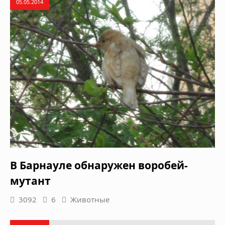
05.05.2014
В Барнауле обнаружен воробей-
мутант
3092
6
Животные