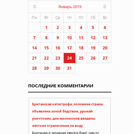
Январь 2019
Пн
Вт
Ср
Чт
Пт
Сб
Вс
1
2
3
4
5
6
7
8
9
10
11
12
13
14
15
16
17
18
19
20
21
22
23
24
25
26
27
28
29
30
31
ПОСЛЕДНИЕ КОММЕНТАРИИ
Британская катастрофа: половина страны
объявлена зоной бедствия, урожай
уничтожен, для миллионов введены
жёсткие ограничения на воду
Британия и западная европа будут чем-то