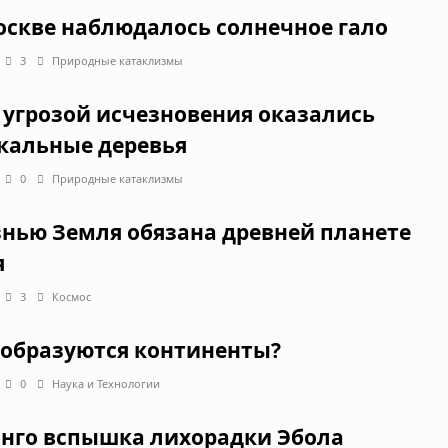
оскве наблюдалось солнечное гало
3
Природные катаклизмы
 угрозой исчезновения оказались
кальные деревья
0
Природные катаклизмы
нью Земля обязана древней планете
я
3
Космос
 образуются континенты?
0
Наука и Технологии
онго вспышка лихорадки Эбола