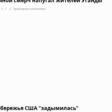
яной смерч напугал жителей Уганды
1
Природные катаклизмы
обережья США "задымилась"