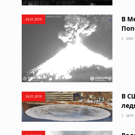
В М
24.01.2019
Поп
2003
В С
24.01.2019
лед
3879