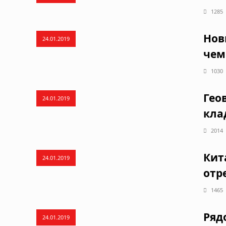
1285
Нов
24.01.2019
чем
1030
Гео
24.01.2019
кла
2014
Кит
24.01.2019
отр
1465
Ряд
24.01.2019