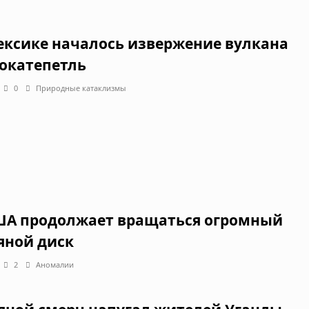
ексике началось извержение вулкана
окатепетль
0
Природные катаклизмы
ША продолжает вращаться огромный
яной диск
2
Аномалии