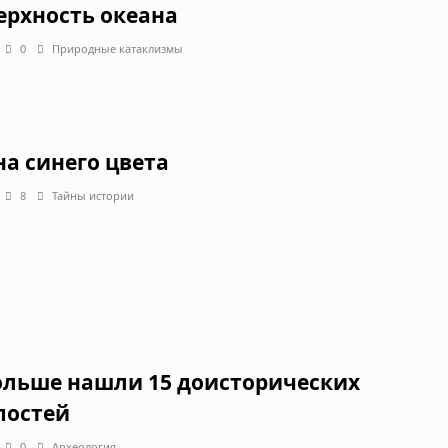
ерхность океана
0
Природные катаклизмы
на синего цвета
8
Тайны истории
ольше нашли 15 доисторических
постей
0
Археология