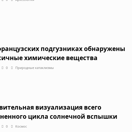
французских подгузниках обнаружены
сичные химические вещества
0
Природные катаклизмы
вительная визуализация всего
ненного цикла солнечной вспышки
0
Космос