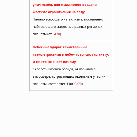
уничтожен, для миллионов введены
жёсткие ограничения на воду
Начало всеобщего катаклизма, постепенно
набирающего скорость в разных регионах
планеты (от
Gr70
)
Небесные удары: таинственные
«землетрясения в небе» сотрясают планету,
и никто не знает почему
Скорость кусочка болида, от взрывов в
атмосфере, сотрясающих отдельные участки
планеты, составляет 1 (от
Gr70
)