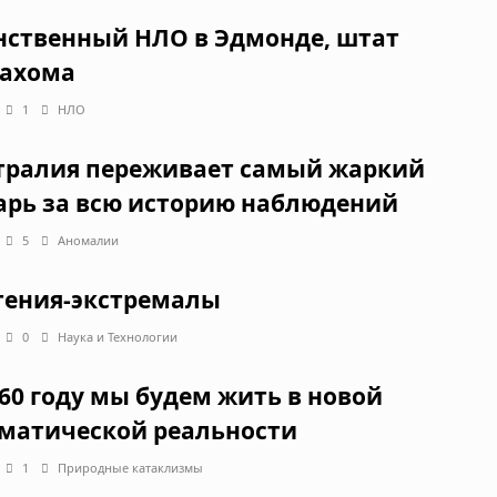
нственный НЛО в Эдмонде, штат
ахома
1
НЛО
тралия переживает самый жаркий
арь за всю историю наблюдений
5
Аномалии
тения-экстремалы
0
Наука и Технологии
060 году мы будем жить в новой
матической реальности
1
Природные катаклизмы