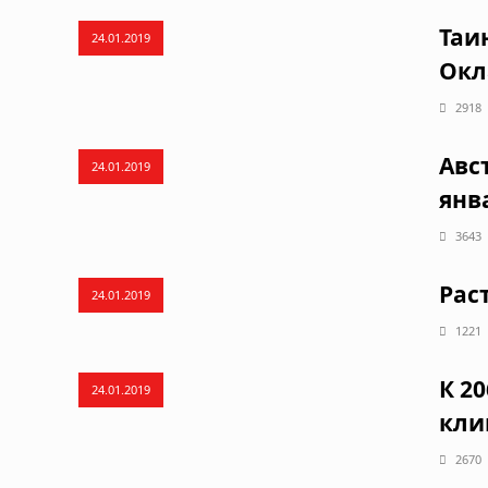
Таи
24.01.2019
Окл
2918
Авс
24.01.2019
янв
3643
Рас
24.01.2019
1221
К 2
24.01.2019
кли
2670