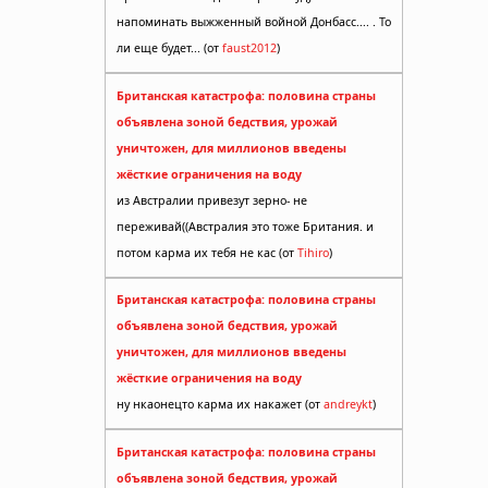
напоминать выжженный войной Донбасс.... . То
ли еще будет... (от
faust2012
)
Британская катастрофа: половина страны
объявлена зоной бедствия, урожай
уничтожен, для миллионов введены
жёсткие ограничения на воду
из Австралии привезут зерно- не
переживай((Австралия это тоже Британия. и
потом карма их тебя не кас (от
Tihiro
)
Британская катастрофа: половина страны
объявлена зоной бедствия, урожай
уничтожен, для миллионов введены
жёсткие ограничения на воду
ну нкаонецто карма их накажет (от
andreykt
)
Британская катастрофа: половина страны
объявлена зоной бедствия, урожай