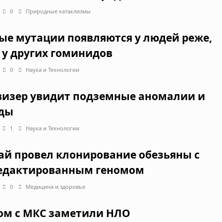
0
Природные катаклизмы
ые мутации появляются у людей реже,
 у других гоминидов
0
Наука и Технологии
визер увидит подземные аномалии и
ды
1
Наука и Технологии
ай провел клонирование обезьяны с
едактированным геномом
0
Медицина и здоровье
ом с МКС заметили НЛО