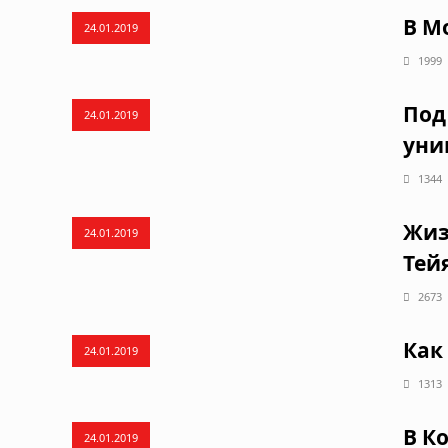
В М
24.01.2019
1999
Под
24.01.2019
уни
1344
Жиз
24.01.2019
Тей
2673
Как
24.01.2019
1313
В К
24.01.2019