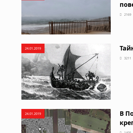
пов
2169
Тай
24.01.2019
3211
В П
24.01.2019
кре
1405