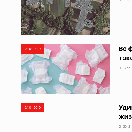
Во 
24.01.2019
ток
1235
Уди
24.01.2019
жиз
3342